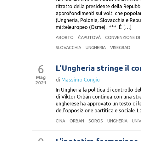
ritratto della presidente della Repu
approfondimenti sui volti che popola
(Ungheria, Polonia, Slovacchia e Repu
mitteleuropeo (Osme). *** È […]
ABORTO
ČAPUTOVÁ
CONVENZIONE DI
SLOVACCHIA
UNGHERIA
VISEGRAD
6
L’Ungheria stringe il co
Mag
di
Massimo Congiu
2021
In Ungheria la politica di controllo de
di Viktor Orbán continua con una stret
ungherese ha approvato un testo di l
dell’opposizione partitica e sociale.
CINA
ORBAN
SOROS
UNGHERIA
UNI