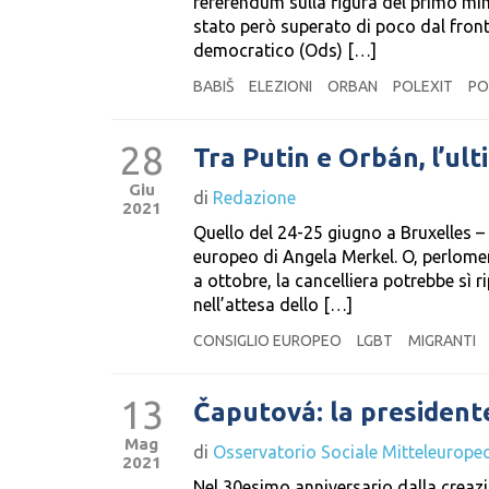
referendum sulla figura del primo mini
stato però superato di poco dal fronte
democratico (Ods) […]
BABIŠ
ELEZIONI
ORBAN
POLEXIT
PO
28
Tra Putin e Orbán, l’ul
Giu
di
Redazione
2021
Quello del 24-25 giugno a Bruxelles –
europeo di Angela Merkel. O, perlomeno
a ottobre, la cancelliera potrebbe sì
nell’attesa dello […]
CONSIGLIO EUROPEO
LGBT
MIGRANTI
13
Čaputová: la president
Mag
di
Osservatorio Sociale Mitteleurope
2021
Nel 30esimo anniversario dalla creazi