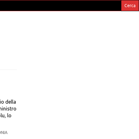
io della
ministro
lu, lo
NIA