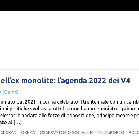
dell’ex monolite: l’agenda 2022 dei V4
o (Osme)
miato dal 2021 in cui ha celebrato il trentennale con un camb
zioni politiche svoltesi a ottobre non hanno premiato il primo 
 elettori è andata alle forze di opposizione, principalmente Spo
ato al […]
 VISEGRÁD
ORBAN
OSSERVATORIO SOCIALE MITTELEUROPEO
POLO