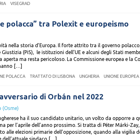
RIA
VISEGRAD
ne polacca” tra Polexit e europeismo
à nella storia d’Europa. Il forte attrito tra il governo polacco
 Giustizia (PiS), le istituzioni dell’UE e alcuni degli Stati membr
ra aperta ma resta pericoloso. La Commissione europea e la Co
 hanno […]
NE POLACCA
TRATTATO DI LISBONA
UNGHERIA
UNIONE EUROPEA
’avversario di Orbán nel 2022
o (Osme)
ngherese ha il suo candidato unitario, un volto da opporre a q
a per l’aprile dell’anno prossimo. Si tratta di Péter Márki-Zay,
o alle elezioni primarie dell’opposizione, quando alla vigilia d
e dell’attuale sindaco […]