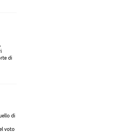
,
i
rte di
uello di
el voto