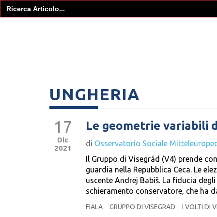
Search
for:
UNGHERIA
17
Le geometrie variabili 
Dic
di
Osservatorio Sociale Mitteleurope
2021
Il Gruppo di Visegrád (V4) prende com
guardia nella Repubblica Ceca. Le ele
uscente Andrej Babiš. La fiducia degli
schieramento conservatore, che ha d
FIALA
GRUPPO DI VISEGRAD
I VOLTI DI