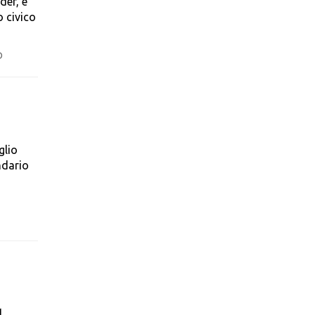
der, è
o civico
D
glio
ndario
l