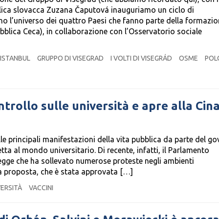
bblica slovacca Zuzana Čaputová inauguriamo un ciclo di
no l’universo dei quattro Paesi che fanno parte della formazi
bblica Ceca), in collaborazione con l’Osservatorio sociale
 ISTANBUL
GRUPPO DI VISEGRAD
I VOLTI DI VISEGRÁD
OSME
POL
ntrollo sulle università e apre alla Cin
lle principali manifestazioni della vita pubblica da parte del g
ta al mondo universitario. Di recente, infatti, il Parlamento
egge che ha sollevato numerose proteste negli ambienti
 La proposta, che è stata approvata […]
VERSITÀ
VACCINI