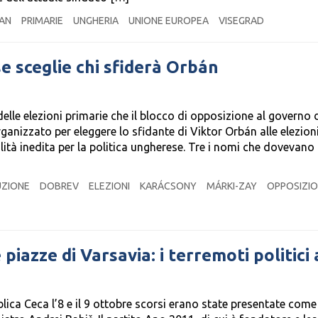
AN
PRIMARIE
UNGHERIA
UNIONE EUROPEA
VISEGRAD
e sceglie chi sfiderà Orbán
delle elezioni primarie che il blocco di opposizione al governo 
rganizzato per eleggere lo sfidante di Viktor Orbán alle elezion
ità inedita per la politica ungherese. Tre i nomi che dovevano
ZIONE
DOBREV
ELEZIONI
KARÁCSONY
MÁRKI-ZAY
OPPOSIZI
 piazze di Varsavia: i terremoti politici 
bblica Ceca l’8 e il 9 ottobre scorsi erano state presentate come