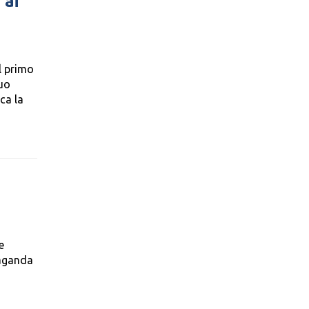
 ai
il primo
suo
ca la
e
paganda