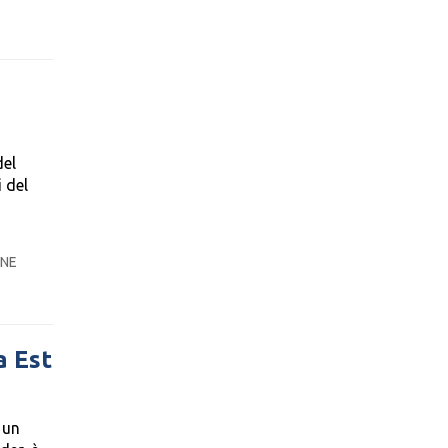
del
i del
ONE
a Est
 un