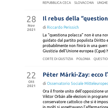
REPUBBLICA CECA
SLOVACCHIA
UNGHE
28
Il rebus della “questio
Nov
di
Riccardo Perissich
2021
La “questiona polacca” non è una novit
guidato dal partito populista Diritto e
probabilmente non finirà in una guer
Giustizia dell’Unione europea (Cgue)
CORTE DI GIUSTIZIA
POLONIA
QUESTIO
22
Péter Márki-Zay: ecco l
Ott
di
Osservatorio Sociale Mitteleurope
2021
Ora il fronte unito dell’opposizione u
Viktor Orbán alle elezioni in programm
conservatore cattolico che si è impost
in molti si aspettavano l’affermazion