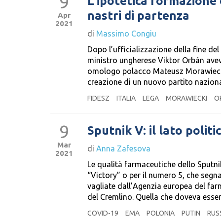
9
L’ipotetica formazione 
nastri di partenza
Apr
2021
di
Massimo Congiu
Dopo l’ufficializzazione della fine del
ministro ungherese Viktor Orbán aveva
omologo polacco Mateusz Morawiecki e 
creazione di un nuovo partito naziona
FIDESZ
ITALIA
LEGA
MORAWIECKI
O
9
Sputnik V: il lato politi
Mar
di
Anna Zafesova
2021
Le qualità farmaceutiche dello Sputnik
“Victory” o per il numero 5, che segn
vagliate dall’Agenzia europea del far
del Cremlino. Quella che doveva esser
COVID-19
EMA
POLONIA
PUTIN
RUS