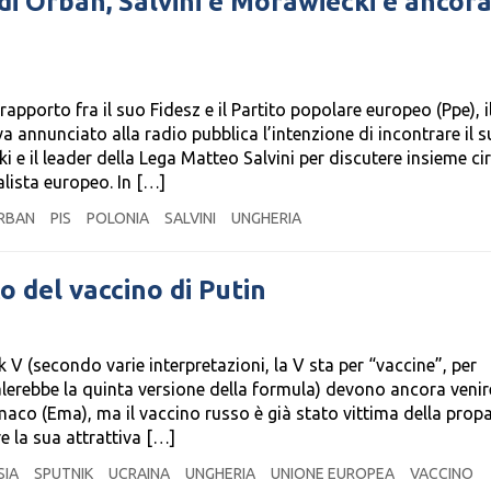
di Orbán, Salvini e Morawiecki è ancora
 rapporto fra il suo Fidesz e il Partito popolare europeo (Ppe), 
 annunciato alla radio pubblica l’intenzione di incontrare il 
il leader della Lega Matteo Salvini per discutere insieme cir
lista europeo. In […]
RBAN
PIS
POLONIA
SALVINI
UNGHERIA
co del vaccino di Putin
 V (secondo varie interpretazioni, la V sta per “vaccine”, per
alerebbe la quinta versione della formula) devono ancora venir
maco (Ema), ma il vaccino russo è già stato vittima della pro
e la sua attrattiva […]
SIA
SPUTNIK
UCRAINA
UNGHERIA
UNIONE EUROPEA
VACCINO