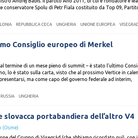
stro Andrej Babiš. Il partito Ano 2011, di cui è fondatore e lea
 conservatore Spolu di Petr Fiala costituito da Top 09, Partit
LONIA
REPUBBLICA CECA
UNGHERIA
UNIONE EUROPEA
VISEGRA
timo Consiglio europeo di Merkel
 al termine di un mese pieno di summit – è stato l’ultimo Consi
, lo è stato sulla carta, visto che al prossimo Vertice in cale
 ripresentarsi, ma come capo del governo federale ad interim,
RUSSIA
UNGHERIA
e slovacca portabandiera dell’altro V4
o (Osme)
one del Gruppo di Visegrád (che abbiamo ricordato qui), con i