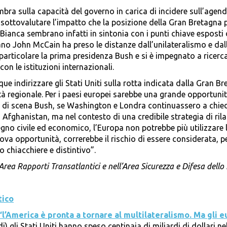
bra sulla capacità del governo in carica di incidere sull’agen
r sottovalutare l’impatto che la posizione della Gran Bretagna
sa Bianca sembrano infatti in sintonia con i punti chiave esposti
no John McCain ha preso le distanze dall’unilateralismo e dall
particolare la prima presidenza Bush e si è impegnato a ricerc
on le istituzioni internazionali.
 indirizzare gli Stati Uniti sulla rotta indicata dalla Gran B
lità regionale. Per i paesi europei sarebbe una grande opportuni
to di scena Bush, se Washington e Londra continuassero a chie
n Afghanistan, ma nel contesto di una credibile strategia di ril
egno civile ed economico, l’Europa non potrebbe più utilizzare l
ova opportunità, correrebbe il rischio di essere considerata, p
 chiacchiere e distintivo”.
Area Rapporti Transatlantici e nell’Area Sicurezza e Difesa dello 
tico
“l’America è pronta a tornare al multilateralismo. Ma gli 
di) gli Stati Uniti hanno speso centinaia di miliardi di dollari ne