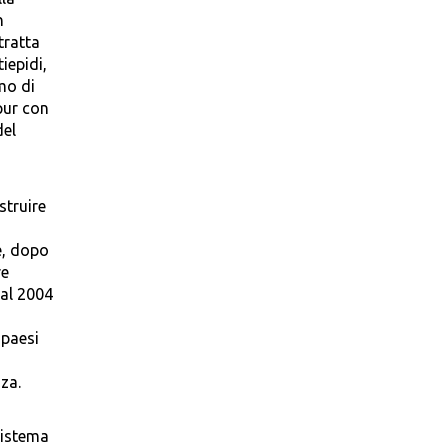
n
tratta
iepidi,
mo di
pur con
del
struire
e, dopo
re
dal 2004
 paesi
za.
 sistema