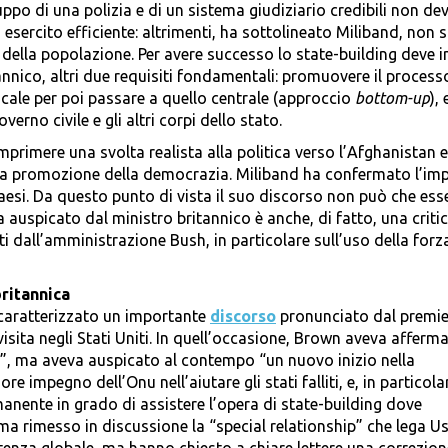
ppo di una polizia e di un sistema giudiziario credibili non de
 esercito efficiente: altrimenti, ha sottolineato Miliband, non s
della popolazione. Per avere successo lo state-building deve i
annico, altri due requisiti fondamentali: promuovere il process
cale per poi passare a quello centrale (approccio
bottom-up
), 
governo civile e gli altri corpi dello stato.
mprimere una svolta realista alla politica verso l’Afghanistan e 
lla promozione della democrazia. Miliband ha confermato l’i
aesi. Da questo punto di vista il suo discorso non può che ess
a auspicato dal ministro britannico è anche, di fatto, una criti
ti dall’amministrazione Bush, in particolare sull’uso della forz
britannica
caratterizzato un importante
discorso
pronunciato dal premie
sita negli Stati Uniti. In quell’occasione, Brown aveva afferm
e”, ma aveva auspicato al contempo “un nuovo inizio nella
impegno dell’Onu nell’aiutare gli stati falliti, e, in particolar
manente in grado di assistere l’opera di state-building dove
 rimesso in discussione la “special relationship” che lega Us