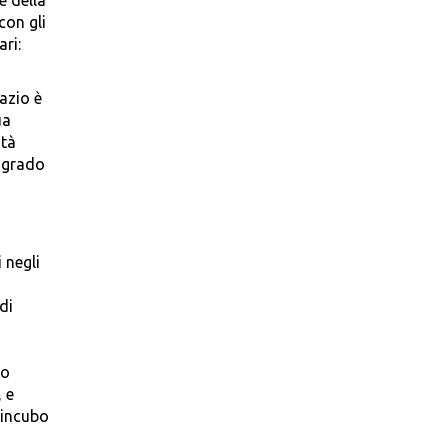
e della
con gli
ari:
azio è
ua
ità
n grado
 negli
di
ro
 e
 incubo