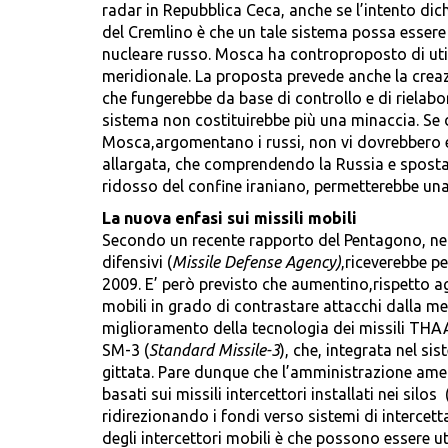
radar in Repubblica Ceca, anche se l’intento dich
del Cremlino è che un tale sistema possa essere
nucleare russo. Mosca ha controproposto di utili
meridionale. La proposta prevede anche la crea
che fungerebbe da base di controllo e di rielabor
sistema non costituirebbe più una minaccia. Se 
Mosca,argomentano i russi, non vi dovrebbero e
allargata, che comprendendo la Russia e spostand
ridosso del confine iraniano, permetterebbe una 
La nuova enfasi sui missili mobili
Secondo un recente rapporto del Pentagono, nel 2
difensivi (
Missile Defense Agency)
,riceverebbe pe
2009. E’ però previsto che aumentino,rispetto agl
mobili in grado di contrastare attacchi dalla med
miglioramento della tecnologia dei missili THA
SM-3 (
Standard Missile-3
), che, integrata nel si
gittata. Pare dunque che l’amministrazione ame
basati sui missili intercettori installati nei silo
ridirezionando i fondi verso sistemi di intercett
degli intercettori mobili è che possono essere ut