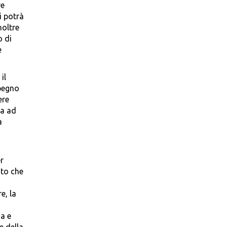
ve
i potrà
noltre
o di
e
il
mpegno
ere
ca ad
a
r
ato che
e, la
a e