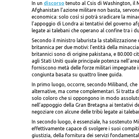
In un
discorso
tenuto al Csis di Washington, il 
Afghanistan l’azione militare non basta, servono 
economica: solo così si potrà sradicare la minac
l’appoggio di Londra ai tentativi del governo af
legate ai talebani che operano al confine tra i du
Secondo il ministro laburista la stabilizzazione 
britannica per due motivi: l’entità della minacci
britannici sono di origine pakistana, e 80.000 ci
agli Stati Uniti quale principale potenza nell’ar
forniscono metà delle forze militari impegnate 
congiunta basata su quattro linee guida.
In primo luogo, occorre, secondo Miliband, che 
alternative, ma come complementari. Si tratta di
solo coloro che si oppongono in modo assoluto 
nell’appoggio della Gran Bretagna ai tentativi 
negoziare con alcune delle tribù legate ai taleban
In secondo luogo, è essenziale, ha sostenuto Mi
effettivamente capace di svolgere i suoi compiti
giustizia, della fornitura dei servizi fondamental