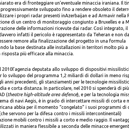
iarato era di fronteggiare un’eventuale minaccia iraniana. Il t
 progressivamente sviluppato fino a rendere obsoleto il deterr
zzare i propri radar presenti inAzerbaijan e ad Armavir nella 
zione di un centro di monitoraggio congiunto a Bruxelles e a 
azione delle informazioni ricevute dai radar. Così integrato, il
davvero infatti il pericolo è rappresentato da Teheran e non d
ssere remore alla finalizzazione del progetto in una formula
o la base destinata alle installazioni in territori molto più a
risposta più efficace alla minaccia.
010l’agenzia deputata allo sviluppo di dispositivi missilistic
r lo sviluppo del programma 1,2 miliardi di dollari in meno ris
i anni precedenti, gli stanziamenti per le tecnologie missilisti
ia e corta distanza. In particolare, nel 2010 si spenderà di più 
AD (
theatre high-altitude area defence
), e per la tecnologia miss
stema di navi Aegis, è in grado di intercettare missili di corta e
ricana abbia per il momento “congelato” i suoi programmi di 
s (che servono per la difesa contro i missili intercontinentali)
azione mobili contro i missili a corto e medio raggio. Il vantag
ilizzati in maniera flessibile a seconda delle minacce emergent