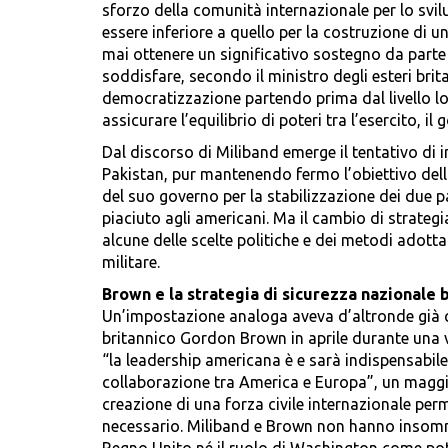
sforzo della comunità internazionale per lo svilu
essere inferiore a quello per la costruzione di un
mai ottenere un significativo sostegno da parte 
soddisfare, secondo il ministro degli esteri brit
democratizzazione partendo prima dal livello lo
assicurare l’equilibrio di poteri tra l’esercito, il 
Dal discorso di Miliband emerge il tentativo di i
Pakistan, pur mantenendo fermo l’obiettivo de
del suo governo per la stabilizzazione dei due p
piaciuto agli americani. Ma il cambio di strategi
alcune delle scelte politiche e dei metodi adotta
militare.
Brown e la strategia di sicurezza nazionale 
Un’impostazione analoga aveva d’altronde già 
britannico Gordon Brown in aprile durante una vi
“la leadership americana è e sarà indispensabil
collaborazione tra America e Europa”, un maggiore 
creazione di una forza civile internazionale per
necessario. Miliband e Brown non hanno insomma