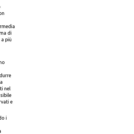
o
non
termedia
mma di
 a più
imo
idurre
da
i nel
sibile
vati e
do i
a