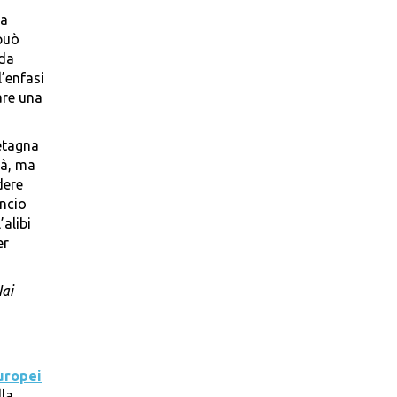
da
 può
 da
’enfasi
are una
retagna
tà, ma
dere
ancio
’alibi
er
Iai
europei
lla