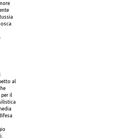
imore
ente
Russia
Mosca
a
i
petto al
che
per il
ilistica
 media
difesa
gio
i.