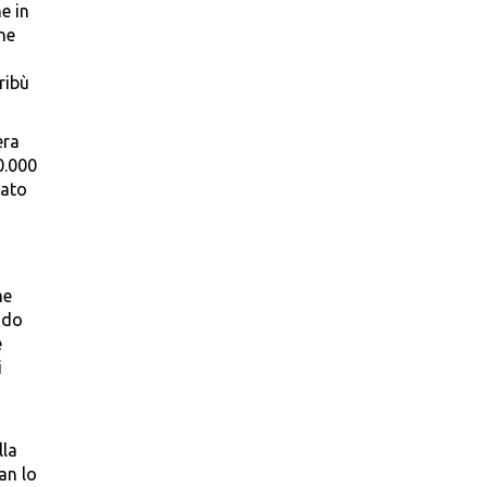
e in
one
ribù
era
0.000
lato
me
ndo
e
i
lla
an lo