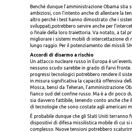
Benché dunque l’amministrazione Obama stia sp
ambiziosi, con l’intento anche di allentare la te
altro perché i test hanno dimostrato che i siste
sviluppati,potrebbero servire anche per l’interce
o finale della loro traiettoria. Va notato, a ta
migliorare i sistemi mobili di intercettazione di m
lungo raggio. Per il potenziamento dei missili S
Accordi di disarmo a rischio
Un attacco nucleare russo in Europa è un’event
nessuno scudo sarebbe in grado di farvi fronte.
progressi tecnologici potrebbero rendere il siste
in misura significativa la capacità offensiva de
Mosca, bensì da Teheran, l’amministrazione Oba
fianco sud del confine russo. Ma è a dir poco d
sia davvero fattibile, tenendo conto anche che i
di tecnologie che sono costate agli americani mil
É probabile dunque che gli Stati Uniti terranno 
dispositivi di difesa missilistica mobile di cui si
complesso. Nuove tensioni potrebbero scaturirne