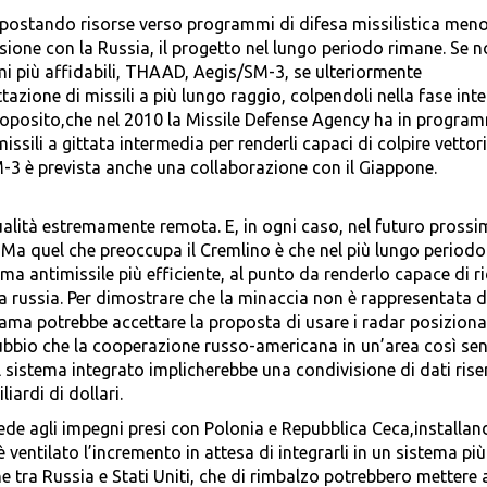
ostando risorse verso programmi di difesa missilistica men
nsione con la Russia, il progetto nel lungo periodo rimane. Se 
mi più affidabili, THAAD, Aegis/SM-3, se ulteriormente
ttazione di missili a più lungo raggio, colpendoli nella fase in
l proposito,che nel 2010 la Missile Defense Agency ha in progra
issili a gittata intermedia per renderli capaci di colpire vettori
M-3 è prevista anche una collaborazione con il Giappone.
ualità estremamente remota. E, in ogni caso, nel futuro pross
 Ma quel che preoccupa il Cremlino è che nel più lungo periodo
ma antimissile più efficiente, al punto da renderlo capace di r
lla russia. Per dimostrare che la minaccia non è rappresentata 
ma potrebbe accettare la proposta di usare i radar posizionat
ubbio che la cooperazione russo-americana in un’area così sen
l sistema integrato implicherebbe una condivisione di dati riser
iardi di dollari.
fede agli impegni presi con Polonia e Repubblica Ceca,installan
 è ventilato l’incremento in attesa di integrarli in un sistema più
 tra Russia e Stati Uniti, che di rimbalzo potrebbero mettere 