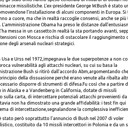
e minacce missilistiche. L’ex-presidente George W.Bush è stato u
romovendone l’installazione di alcuni componenti in Europa. Si 
nno a cuore, ma che in realtà raccoglie consensi, anche se più t
i. L’amministrazione Obama ha preso le distanze dall’entusias
l’ha messa in un cassetto.In realtà la sta portando avanti, sep
a tensioni con Mosca e rischia di ostacolare il raggiungimento 
ne degli arsenali nucleari strategici.
a Usa e Urss nel 1972,impegnava le due superpotenze a non co
roca vulnerabilità agli attacchi nucleari, su cui su basa la
inistrazione Bush si ritirò dall’accordo Abm,argomentando ch
principio della dissuasione perché erano venute alla ribalta alt
cessario disporre di strumenti di difesa.Fu così che a partire 
y in Alaska e a Vandenberg in California, dotate di missili
 sulla carta, di intercettare potenziali attacchi provenienti da
tavia non ha dimostrato una grande affidabilità: i test fin qui
stema di intercettazione,segnalandone la complessiva inefficien
 è stato però soprattutto l’annuncio di Bush nel 2007 di voler
listico, costituito da 10 missili intercettori in Polonia e da un