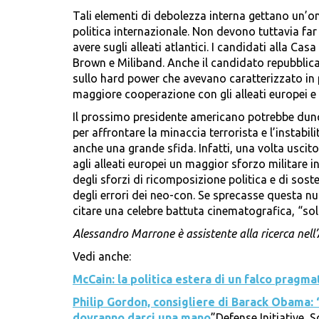
Tali elementi di debolezza interna gettano un’om
politica internazionale. Non devono tuttavia fa
avere sugli alleati atlantici. I candidati alla Ca
Brown e Miliband. Anche il candidato repubblica
sullo hard power che avevano caratterizzato in 
maggiore cooperazione con gli alleati europei e c
Il prossimo presidente americano potrebbe dunque
per affrontare la minaccia terrorista e l’instabi
anche una grande sfida. Infatti, una volta usci
agli alleati europei un maggior sforzo militare i
degli sforzi di ricomposizione politica e di sost
degli errori dei neo-con. Se sprecasse questa nu
citare una celebre battuta cinematografica, “solo
Alessandro Marrone è assistente alla ricerca nell’
Vedi anche:
McCain: la politica estera di un falco pragma
Philip Gordon, consigliere di Barack Obama: 
dovranno darci una mano
”Defense Initiative, S