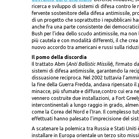
ricerca e sviluppo di sistemi di difesa contro l
fervente sostenitore della difesa antimissile, p
di un progetto che soprattutto i repubblicani ha
anche fra una parte consistente dei democratic
Bush per l’idea dello scudo antimissile, ma non 
più cautela e con modalità differenti, il che cre
nuovo accordo tra americani e russi sulla riduzio
Il pomo della discordia
Il trattato Abm (
Anti Ballistic Missile
), firmato d
sistemi di difesa antimissile, garantendo la recip
dissuasione reciproca. Nel 2002 tuttavia l’amm
la fine della Guerra Fredda, andava ripensato il 
minacce, più sfumate e diffuse,contro cui era ne
vennero costruite due installazioni, a Fort Greel
intercontinentali a lungo raggio in grado, almeno
come la Corea del Nord e l’Iran. Il complesso tut
effettuati hanno palesato l’imprecisione del si
A scatenare la polemica tra Russia e Stati Uniti
installare in Europa orientale un terzo sito missi