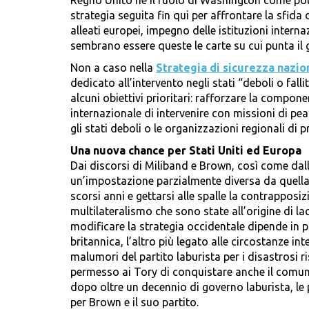
Regno Unito né il ruolo di Washington come pot
strategia seguita fin qui per affrontare la sfida d
alleati europei, impegno delle istituzioni interna
sembrano essere queste le carte su cui punta il
Non a caso nella
Strategia di sicurezza nazio
dedicato all’intervento negli stati “deboli o fal
alcuni obiettivi prioritari: rafforzare la compon
internazionale di intervenire con missioni di pea
gli stati deboli o le organizzazioni regionali di pre
Una nuova chance per Stati Uniti ed Europa
Dai discorsi di Miliband e Brown, così come dall
un’impostazione parzialmente diversa da quella d
scorsi anni e gettarsi alle spalle la contrapposi
multilateralismo che sono state all’origine di lac
modificare la strategia occidentale dipende in p
britannica, l’altro più legato alle circostanze in
malumori del partito laburista per i disastrosi ri
permesso ai Tory di conquistare anche il comune
dopo oltre un decennio di governo laburista, le 
per Brown e il suo partito.