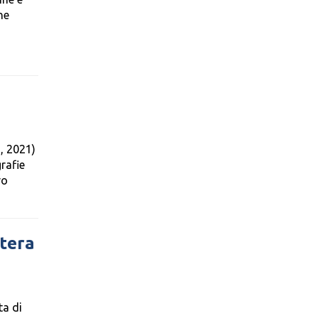
ne
, 2021)
grafie
ro
stera
ta di