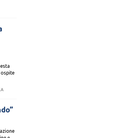
a
uesta
 ospite
EA
ndo”
 azione
ine e