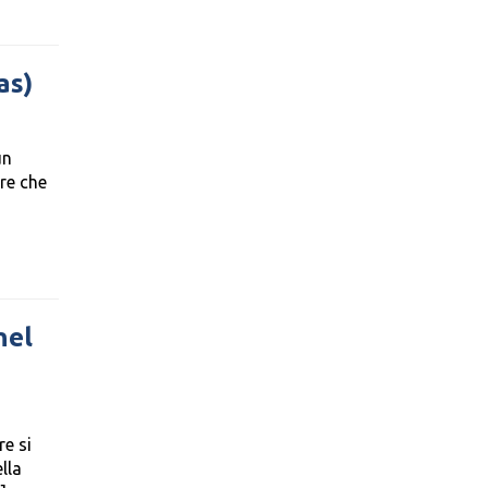
as)
un
re che
hel
re si
lla