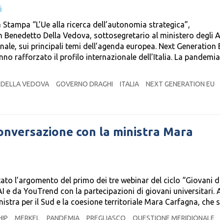
i
Stampa “L’Ue alla ricerca dell’autonomia strategica”,
 Benedetto Della Vedova, sottosegretario al ministero degli A
nale, sui principali temi dell’agenda europea. Next Generation 
no rafforzato il profilo internazionale dell’Italia. La pandemia
DELLA VEDOVA
GOVERNO DRAGHI
ITALIA
NEXT GENERATION EU
conversazione con la ministra Mara
stato l’argomento del primo dei tre webinar del ciclo “Giovani d
I e da YouTrend con la partecipazioni di giovani universitari. 
inistra per il Sud e la coesione territoriale Mara Carfagna, che 
HIP
MERKEL
PANDEMIA
PREGLIASCO
QUESTIONE MERIDIONALE