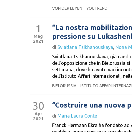
VON DER LEYEN
YOUTREND
1
“La nostra mobilitazion
pressione su Lukashen
Mag
2021
di
Sviatlana Tsikhanouskaya
,
Nona Mi
Sviatlana Tsikhanouskaya, già candidat
dell’opposizione che in Bielorussia 
settimana, dove ha avuto vari incontri
dell’Istituto Affari Internazionali, ne
BIELORUSSIA
ISTITUTO AFFARI INTERNAZ
30
“Costruire una nuova pe
Apr
di
Maria Laura Conte
2021
Franck Hermann Ekra ha fondato ad Ab
pubblica, nuova speranza sociale e de