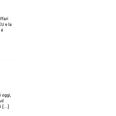
ffari
EU e la
 è
i oggi,
Ad
si […]