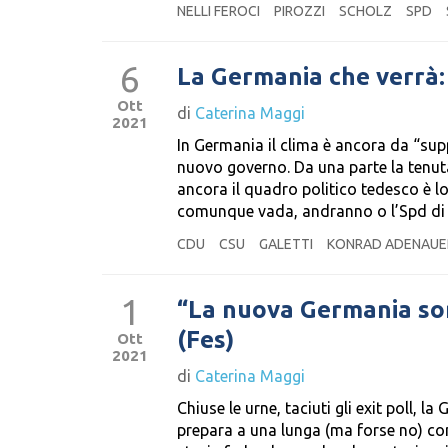
NELLI FEROCI
PIROZZI
SCHOLZ
SPD
6
La Germania che verrà:
Ott
di
Caterina Maggi
2021
In Germania il clima è ancora da “sup
nuovo governo. Da una parte la tenuta
ancora il quadro politico tedesco è lo
comunque vada, andranno o l’Spd di 
CDU
CSU
GALETTI
KONRAD ADENAUE
1
“La nuova Germania som
(Fes)
Ott
2021
di
Caterina Maggi
Chiuse le urne, taciuti gli exit poll, 
prepara a una lunga (ma forse no) con