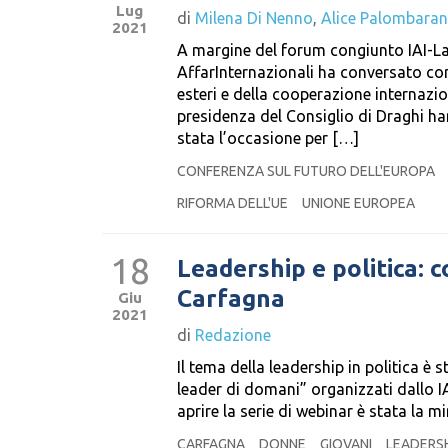
Lug
di
Milena Di Nenno
,
Alice Palombaran
2021
A margine del forum congiunto IAI-La 
AffarInternazionali ha conversato con
esteri e della cooperazione internazio
presidenza del Consiglio di Draghi han
stata l’occasione per […]
CONFERENZA SUL FUTURO DELL'EUROPA
RIFORMA DELL'UE
UNIONE EUROPEA
18
Leadership e politica: 
Carfagna
Giu
2021
di
Redazione
Il tema della leadership in politica è 
leader di domani” organizzati dallo IA
aprire la serie di webinar è stata la m
CARFAGNA
DONNE
GIOVANI
LEADERS