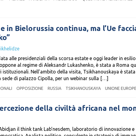
e in Bielorussia continua, ma l’Ue facci
ko”
khelidze
a alle presidenziali della scorsa estate e oggi leader in esilio
si oppone al regime di Aleksandr Lukashenko, è stata a Roma q
 istituzionali. Nell’ambito della visita, Tsikhanouskaya è stata
lla sede di palazzo Cipolla, per un webinar sulla […]
IONALI
OPPOSIZIONE
RUSSIA
TSIKHANOUSKAYA
UNIONE EUROP
rcezione della civiltà africana nel mo
idjan il think tank Lab’nesdem, laboratorio di innovazione e
mocratica. Analista politico, consulente in strategia di immag