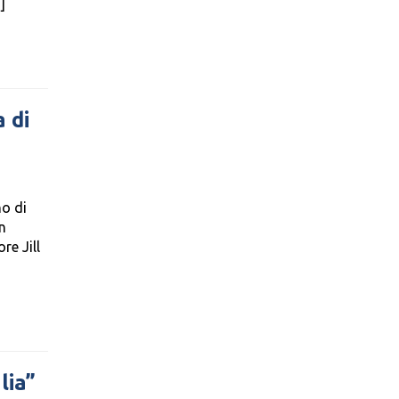
]
 di
no di
In
re Jill
lia”