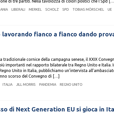
one di tre partiti. Nella tavolozza di colori politici che l’Spd […
ANIA
LIBERALI
MERKEL
SCHOLZ
SPD
TOBIAS MÖRSCHEL
UE
lavorando fianco a fianco dando prova
lla tradizionale cornice della campagna senese, il XXIX Conveg
iù importanti nel rapporto bilaterale tra Regno Unito e Italia. 
egno Unito in Italia, pubblichiamo un’intervista all’ambasciato
’anno scorso del Convegno di […]
ITALIA
JILL MORRIS
PANDEMIA
REGNO UNITO
so di Next Generation EU si gioca in Ita