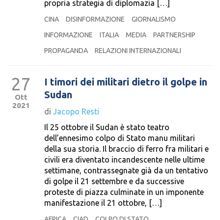
propria strategia di diplomazia […]
CINA
DISINFORMAZIONE
GIORNALISMO
INFORMAZIONE
ITALIA
MEDIA
PARTNERSHIP
PROPAGANDA
RELAZIONI INTERNAZIONALI
27
I timori dei militari dietro il golpe in
Sudan
Ott
2021
di
Jacopo Resti
Il 25 ottobre il Sudan è stato teatro
dell’ennesimo colpo di Stato manu militari
della sua storia. Il braccio di ferro fra militari e
civili era diventato incandescente nelle ultime
settimane, contrassegnate già da un tentativo
di golpe il 21 settembre e da successive
proteste di piazza culminate in un imponente
manifestazione il 21 ottobre, […]
AFRICA
CIAD
COLPO DI STATO