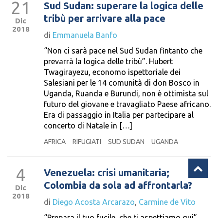
21
Sud Sudan: superare la logica delle
tribù per arrivare alla pace
Dic
2018
di
Emmanuela Banfo
“Non ci sarà pace nel Sud Sudan fintanto che
prevarrà la logica delle tribù”. Hubert
Twagirayezu, economo ispettoriale dei
Salesiani per le 14 comunità di don Bosco in
Uganda, Ruanda e Burundi, non è ottimista sul
futuro del giovane e travagliato Paese africano.
Era di passaggio in Italia per partecipare al
concerto di Natale in […]
AFRICA
RIFUGIATI
SUD SUDAN
UGANDA
4
Venezuela: crisi umanitaria;
Colombia da sola ad affrontarla?
Dic
2018
di
Diego Acosta Arcarazo
,
Carmine de Vito
“Prepara il tuo fucile, che ti aspettiamo qui”.