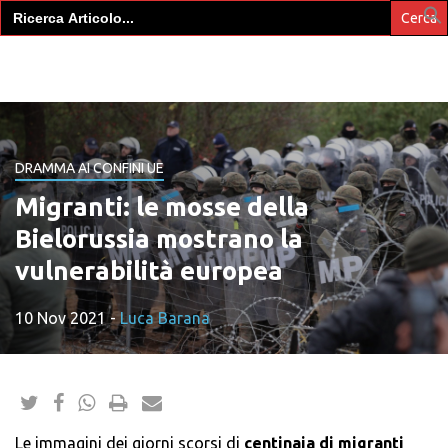
Search
for:
DRAMMA AI CONFINI UE
Migranti: le mosse della
Bielorussia mostrano la
vulnerabilità europea
10 Nov 2021
-
Luca Barana
Le immagini dei giorni scorsi di
centinaia di migranti