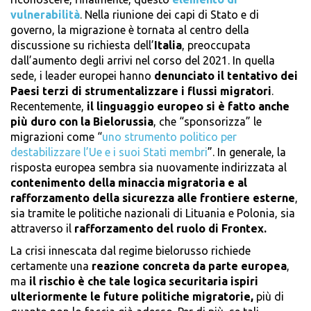
vulnerabilità
. Nella riunione dei capi di Stato e di
governo, la migrazione è tornata al centro della
discussione su richiesta dell’
Italia
, preoccupata
dall’aumento degli arrivi nel corso del 2021. In quella
sede, i leader europei hanno
denunciato il tentativo dei
Paesi terzi di strumentalizzare i flussi migratori
.
Recentemente,
il linguaggio europeo si è fatto anche
più duro con la Bielorussia
, che “sponsorizza” le
migrazioni come “
uno strumento politico per
destabilizzare l’Ue e i suoi Stati membri
”. In generale, la
risposta europea sembra sia nuovamente indirizzata al
contenimento della minaccia migratoria e al
rafforzamento della sicurezza alle frontiere esterne
,
sia tramite le politiche nazionali di Lituania e Polonia, sia
attraverso il
rafforzamento del ruolo di Frontex.
La crisi innescata dal regime bielorusso richiede
certamente una
reazione concreta da parte europea
,
ma
il rischio è che tale logica securitaria ispiri
ulteriormente le future politiche migratorie,
più di