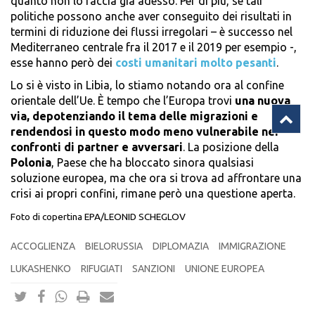
quanto non lo faccia già adesso. Per di più, se tali
politiche possono anche aver conseguito dei risultati in
termini di riduzione dei flussi irregolari – è successo nel
Mediterraneo centrale fra il 2017 e il 2019 per esempio -,
esse hanno però dei
costi umanitari molto pesanti
.
Lo si è visto in Libia, lo stiamo notando ora al confine
orientale dell’Ue. È tempo che l’Europa trovi
una nuova
via, depotenziando il tema delle migrazioni e
rendendosi in questo modo meno vulnerabile nei
confronti di partner e avversari
. La posizione della
Polonia
, Paese che ha bloccato sinora qualsiasi
soluzione europea, ma che ora si trova ad affrontare una
crisi ai propri confini, rimane però una questione aperta.
Foto di copertina EPA/LEONID SCHEGLOV
ACCOGLIENZA
BIELORUSSIA
DIPLOMAZIA
IMMIGRAZIONE
LUKASHENKO
RIFUGIATI
SANZIONI
UNIONE EUROPEA