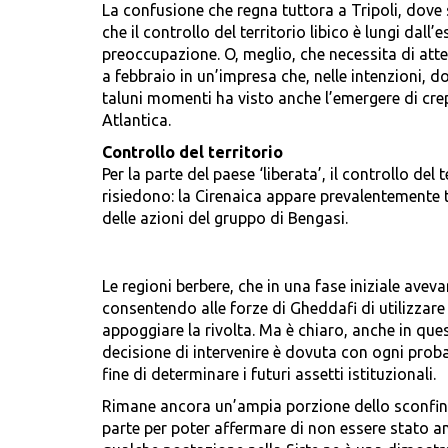
La confusione che regna tuttora a Tripoli, dove s
che il controllo del territorio libico è lungi da
preoccupazione. O, meglio, che necessita di atten
a febbraio in un’impresa che, nelle intenzioni, d
taluni momenti ha visto anche l’emergere di crep
Atlantica.
Controllo del territorio
Per la parte del paese ‘liberata’, il controllo de
risiedono: la Cirenaica appare prevalentemente t
delle azioni del gruppo di Bengasi.
Le regioni berbere, che in una fase iniziale av
consentendo alle forze di Gheddafi di utilizzare 
appoggiare la rivolta. Ma è chiaro, anche in quest
decisione di intervenire è dovuta con ogni probabi
fine di determinare i futuri assetti istituzionali.
Rimane ancora un’ampia porzione dello sconfinat
parte per poter affermare di non essere stato an