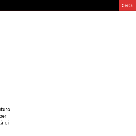
uturo
per
là di