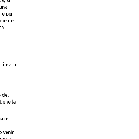
a, si
 una
re per
tamente
ta
ittimata
 del
iene la
pace
o venir