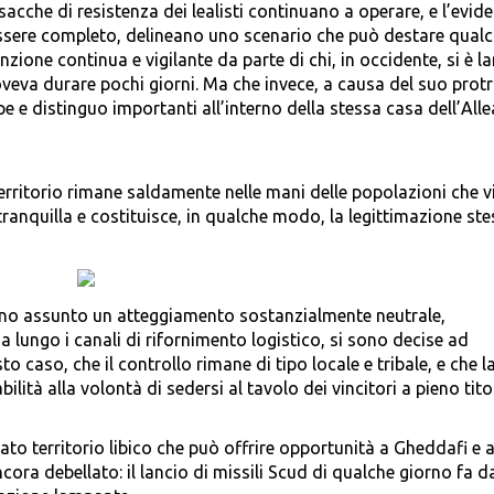
acche di resistenza dei lealisti continuano a operare, e l’evid
ll’essere completo, delineano uno scenario che può destare qual
zione continua e vigilante da parte di chi, in occidente, si è l
oveva durare pochi giorni. Ma che invece, a causa del suo protra
e e distinguo importanti all’interno della stessa casa dell’All
l territorio rimane saldamente nelle mani delle popolazioni che v
ranquilla e costituisce, in qualche modo, la legittimazione st
evano assunto un atteggiamento sostanzialmente neutrale,
a lungo i canali di rifornimento logistico, si sono decise ad
o caso, che il controllo rimane di tipo locale e tribale, e che l
lità alla volontà di sedersi al tavolo dei vincitori a pieno tito
o territorio libico che può offrire opportunità a Gheddafi e a
cora debellato: il lancio di missili Scud di qualche giorno fa d