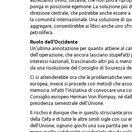
altrettanto ovvio, tuttavia, che non potrà ripro
ponga in posizione egemone. La soluzione più d
direzione centrale, che potrebbe anche essere a 
la comunità internazionale. Una soluzione di que
aggregare, consentirebbe ai libici anche uno sfr
petrolifera.
Ruolo dell’Occidente
Un’ultima annotazione per quanto attiene al ca
dell’operazione, che ancora lasciano stupefatti 
interessi nazionali, trascinando altri più o meno
da una risoluzione del Consiglio di Sicurezza de
Ci si attenderebbe ora che le problematiche veni
europea; invece si procede con metodi che assom
memoria. Infatti l’iniziativa di convocare una co
Consiglio europeo Herman Von Rompuy, né dall’A
presidenza semestrale dell’Unione.
Il rischio è dunque che in questo strisciante pr
della Cefp e di tutte le altre simili sigle con cu
dell’Unione, ognuno giochi una sua partita per me