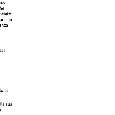
enza
che
anciato
rsi, in
eanza
i
essa
a
lo al
lla sua
a