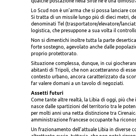
qualche postazione nella Sirte ne è una dimost
Lo Scud non è un’arma che si possa lanciare con
Si tratta di un missile lungo più di dieci metri, 
denominati Tel (trasportatore/elevatore/lanciato
logistica, che presuppone a sua volta il controll
Non si dimentichi inoltre tutta la parte desertic
forte sostegno, agevolato anche dalle popolazi
proprio protettorato.
Situazione complessa, dunque, in cui giocheran
abitanti di Tripoli, che non accetteranno di esse
contesto urbano, ancora caratterizzato da scont
far valere domani a un tavolo di negoziati.
Assetti futuri
Come tante altre realtà, la Libia di oggi, più ch
nasce dalle spartizioni del territorio tra le pote
per molti anni una netta distinzione tra Cirenaic
amministrazione francese occupante ha riconosc
Un frazionamento dell’attuale Libia in diverse c