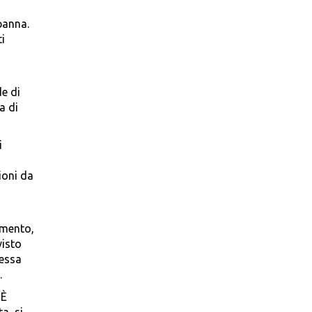
panna.
ti
de di
a di
i
ioni da
amento,
visto
tessa
.
 È