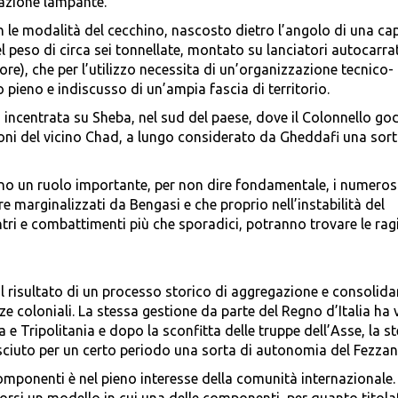
razione lampante.
 le modalità del cecchino, nascosto dietro l’angolo di una ca
del peso di circa sei tonnellate, montato su lanciatori autocarra
re), che per l’utilizzo necessita di un’organizzazione tecnico-
o pieno e indiscusso di un’ampia fascia di territorio.
a incentrata su Sheba, nel sud del paese, dove il Colonnello go
oni del vicino Chad, a lungo considerato da Gheddafi una sort
no un ruolo importante, per non dire fondamentale, i numeros
re marginalizzati da Bengasi e che proprio nell’instabilità del
ri e combattimenti più che sporadici, potranno trovare le rag
e il risultato di un processo storico di aggregazione e consolid
nze coloniali. La stessa gestione da parte del Regno d’Italia ha 
a e Tripolitania e dopo la sconfitta delle truppe dell’Asse, la s
iuto per un certo periodo una sorta di autonomia del Fezzan
omponenti è nel pieno interesse della comunità internazionale.