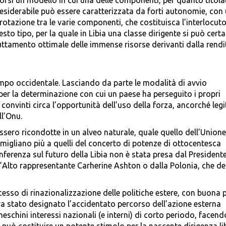
porsi un modello in cui una delle componenti, per quanto titolat
esiderabile può essere caratterizzata da forti autonomie, con
rotazione tra le varie componenti, che costituisca l’interlocuto
sto tipo, per la quale in Libia una classe dirigente si può cer
uttamento ottimale delle immense risorse derivanti dalla rendi
mpo occidentale. Lasciando da parte le modalità di avvio
per la determinazione con cui un paese ha perseguito i propri
 convinti circa l’opportunità dell’uso della forza, ancorché leg
ll’Onu.
ssero ricondotte in un alveo naturale, quale quello dell’Unione
igliano più a quelli del concerto di potenze di ottocentesca
nferenza sul futuro della Libia non è stata presa dal Presidente
lto rappresentante Carherine Ashton o dalla Polonia, che det
ocesso di rinazionalizzazione delle politiche estere, con buona 
i era stato designato l’accidentato percorso dell’azione esterna
schini interessi nazionali (e interni) di corto periodo, facend