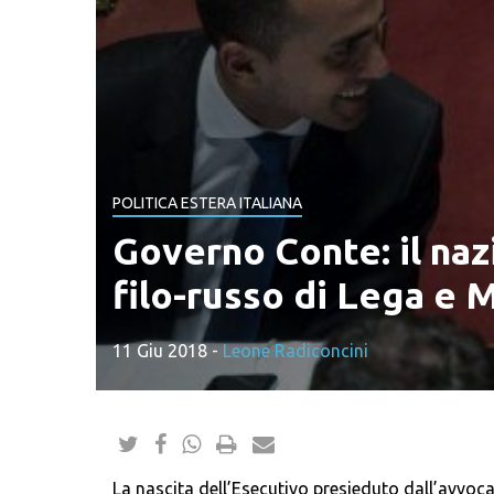
POLITICA ESTERA ITALIANA
Governo Conte: il na
filo-russo di Lega e 
11 Giu 2018
-
Leone Radiconcini
La nascita dell’Esecutivo presieduto dall’avvoc