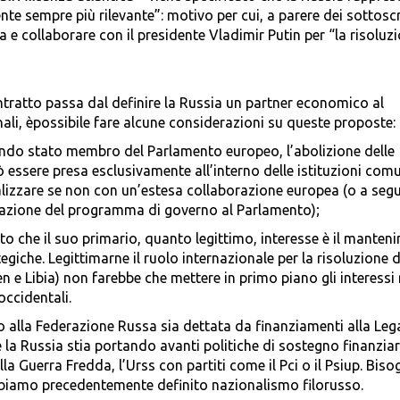
 sempre più rilevante”: motivo per cui, a parere dei sottoscr
a e collaborare con il presidente Vladimir Putin per “la risoluz
ntratto passa dal definire la Russia un partner economico al
nali, èpossibile fare alcune considerazioni su queste proposte:
endo stato membro del Parlamento europeo, l’abolizione delle
 essere presa esclusivamente all’interno delle istituzioni comu
lizzare se non con un’estesa collaborazione europea (o a segu
entazione del programma di governo al Parlamento);
to che il suo primario, quanto legittimo, interesse è il mante
egiche. Legittimarne il ruolo internazionale per la risoluzione d
en e Libia) non farebbe che mettere in primo piano gli interessi 
occidentali.
o alla Federazione Russa sia dettata da finanziamenti alla Lega
la Russia stia portando avanti politiche di sostegno finanziar
ella Guerra Fredda, l’Urss con partiti come il Pci o il Psiup. Bis
abbiamo precedentemente definito nazionalismo filorusso.