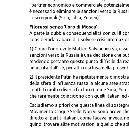
“partner economico e commerciale potenzialmente
è necessario eliminare le sanzioni verso la Russi
crisi regionali (Siria, Libia, Yemen)”.
Filorussi senza ‘l’oro di Mosca’
A parte la dubbia consequenzialità con cui il co
considerarla capace di risolvere crisi internazio
1) Come l’onorevole Matteo Salvini ben sa, ess
sanzioni verso la Russia è una decisione che può
rendendo pertanto questo punto difficile da rea
un’uscita dall’Ue, per altro esclusa nella pres
2) Il presidente Putin ha ripetutamente dimostra
della sfera d’influenza russa in alcune aree strat
conflitti molto diversi fra loro (come Siria, Yem
che raramente coincidono con quelli italiani ed 
Escludiamo a priori che questa linea di sostegn
Movimento Cinque Stelle. Non vi sono prove che 
diretto ai partiti italiani, come faceva, invece, n
quindi trovare altre motivazioni a quello che 