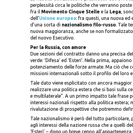
perplessità circa le politiche che verranno post
fra il
Movimento Cinque Stelle
e la
Lega
, sono
dell’
Unione europea
: fra questi, una nuova ed 
d’una sorta di
nazionalismo filo-russo
. Tale t
nuova maggioranza, anche se non formalizzato pr
del nuovo Esecutivo.
Per la Russia, con amore
Due sezioni del contratto danno una precisa def
verde: ‘Difesa’ ed ‘Esteri’. Nella prima, appaiono 
potenziamento delle forze armate. Ma ciò che co
missioni internazionali sotto il profilo del loro e
Tale dato viene esplicitato con ancora maggior p
realizzare una politica estera che si basi sulla c
e multilaterale”. A un primo impatto tale frase
interessi nazionali rispetto alla politica estera
rivalutazione di prospettive che potremmo defin
Tale nazionalismo è però del tutto particolare, 
agli interessi della nazione russa che a quelli del
‘Esteri’ – dopo un breve cenno all’appartenenza 