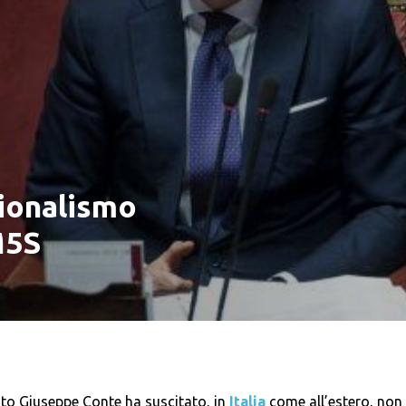
zionalismo
M5S
ato Giuseppe Conte ha suscitato, in
Italia
come all’estero, non