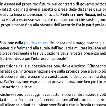
e in essere nel prossimo futuro. Nel contratto di governo sottos
 infatti declinati diversi aspetti di presa delle distanze dalle p
esplicita linea di avvicinamento alla
Federazione Russa
, nel 
ema è stato espresso varie volte dai due partiti che sostengono
opriamente fino alla stesura dell’accordo fra le parti per la 
inizione della
politica estera
delineata dalla maggioranza gial
generici riferimenti alla tutela dell’industria militare italiana ed
lpisce realmente è la rivalutazione della “nostra presenza nell
ffettivo rilievo per l’interesse nazionale”.
recisione nella successiva sezione, dove è scritto: “L’impegno
entralità dell’interesse nazionale e sulla promozione a livello bi
 potrebbe sembrare una mera constatazione della centralità deg
; ma l’affermazione esprime una presa di posizione ben più forte:
ire nazionalistiche.
poiché vi sono passaggi in cui l’attenzione sembra essere rivol
la italiana. Per essere più precisi, sempre all’interno della sezi
all’Alleanza atlantica – viene specificato che la Russia rappre