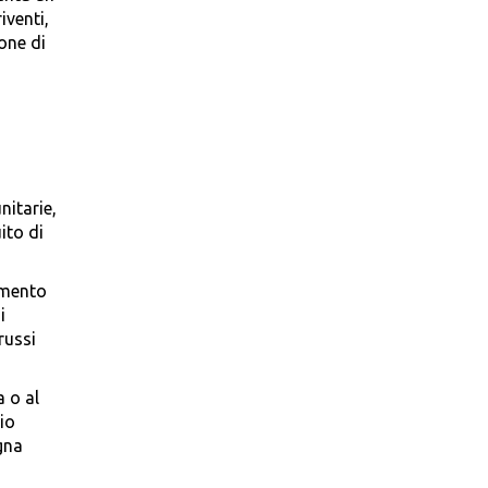
iventi,
ione di
nitarie,
ito di
nimento
i
russi
 o al
io
ogna