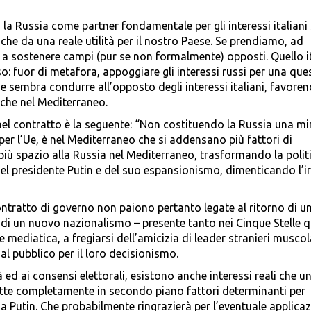
 la Russia come partner fondamentale per gli interessi italian
che da una reale utilità per il nostro Paese. Se prendiamo, ad
ano a sostenere campi (pur se non formalmente) opposti. Quello i
: fuor di metafora, appoggiare gli interessi russi per una que
 sembra condurre all’opposto degli interessi italiani, favoren
 che nel Mediterraneo.
nel contratto è la seguente: “Non costituendo la Russia una m
per l’Ue, è nel Mediterraneo che si addensano più fattori di
 più spazio alla Russia nel Mediterraneo, trasformando la polit
del presidente Putin e del suo espansionismo, dimenticando l’ir
ontratto di governo non paiono pertanto legate al ritorno di u
di un nuovo nazionalismo – presente tanto nei Cinque Stelle q
 mediatica, a fregiarsi dell’amicizia di leader stranieri muscol
al pubblico per il loro decisionismo.
 ed ai consensi elettorali, esistono anche interessi reali che u
tte completamente in secondo piano fattori determinanti per
i a Putin. Che probabilmente ringrazierà per l’eventuale applica