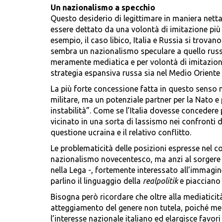
Un nazionalismo a specchio
Questo desiderio di legittimare in maniera netta
essere dettato da una volontà di imitazione più 
esempio, il caso libico, Italia e Russia si trov
sembra un nazionalismo speculare a quello russo
meramente mediatica e per volontà di imitazione
strategia espansiva russa sia nel Medio Oriente
La più forte concessione fatta in questo senso 
militare, ma un potenziale partner per la Nato e 
instabilità”. Come se l’Italia dovesse concedere
vicinato in una sorta di lassismo nei confronti 
questione ucraina e il relativo conflitto.
Le problematicità delle posizioni espresse nel c
nazionalismo novecentesco, ma anzi al sorgere 
nella Lega -, fortemente interessato all’immagine
parlino il linguaggio della
realpolitik
e piacciano 
Bisogna però ricordare che oltre alla mediaticità
atteggiamento del genere non tutela, poiché me
l’interesse nazionale italiano ed elargisce favor