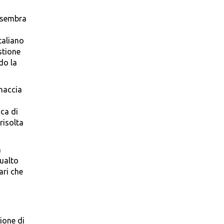
i sembra
taliano
stione
do la
inaccia
ica di
risolta
n
ualto
ari che
n
zione di