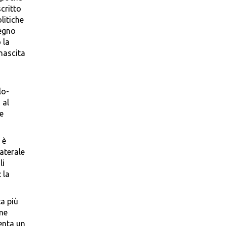
critto
olitiche
segno
 la
nascita
lo-
 al
e
 è
laterale
li
 la
ta più
one
senta un