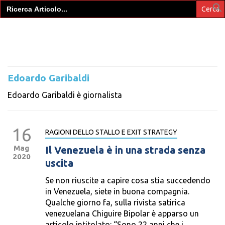
Search
for:
Edoardo Garibaldi
Edoardo Garibaldi è giornalista
16
RAGIONI DELLO STALLO E EXIT STRATEGY
Mag
Il Venezuela è in una strada senza
2020
uscita
Se non riuscite a capire cosa stia succedendo
in Venezuela, siete in buona compagnia.
Qualche giorno fa, sulla rivista satirica
venezuelana Chiguire Bipolar è apparso un
articolo intitolato: “Sono 22 anni che i