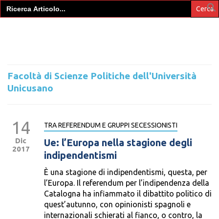
Search
for:
Facoltà di Scienze Politiche dell'Università
Unicusano
14
TRA REFERENDUM E GRUPPI SECESSIONISTI
Dic
Ue: l’Europa nella stagione degli
2017
indipendentismi
È una stagione di indipendentismi, questa, per
l’Europa. Il referendum per l’indipendenza della
Catalogna ha infiammato il dibattito politico di
quest’autunno, con opinionisti spagnoli e
internazionali schierati al fianco, o contro, la