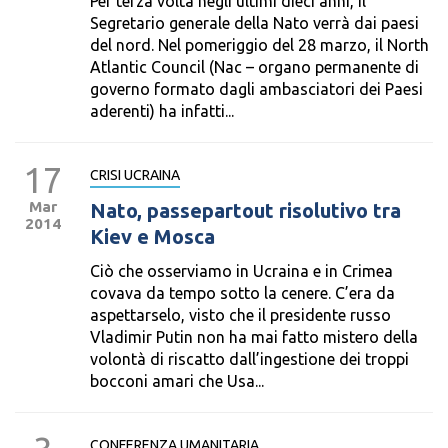
Per terza volta negli ultimi dieci anni, il
Segretario generale della Nato verrà dai paesi
del nord. Nel pomeriggio del 28 marzo, il North
Atlantic Council (Nac – organo permanente di
governo formato dagli ambasciatori dei Paesi
aderenti) ha infatti...
17
CRISI UCRAINA
Mar
Nato, passepartout risolutivo tra
2014
Kiev e Mosca
Ciò che osserviamo in Ucraina e in Crimea
covava da tempo sotto la cenere. C’era da
aspettarselo, visto che il presidente russo
Vladimir Putin non ha mai fatto mistero della
volontà di riscatto dall’ingestione dei troppi
bocconi amari che Usa...
CONFERENZA UMANITARIA