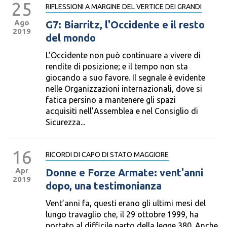
25
RIFLESSIONI A MARGINE DEL VERTICE DEI GRANDI
Ago
G7: Biarritz, l'Occidente e il resto
2019
del mondo
L’Occidente non può continuare a vivere di
rendite di posizione; e il tempo non sta
giocando a suo favore. Il segnale è evidente
nelle Organizzazioni internazionali, dove si
fatica persino a mantenere gli spazi
acquisiti nell’Assemblea e nel Consiglio di
Sicurezza...
16
RICORDI DI CAPO DI STATO MAGGIORE
Apr
Donne e Forze Armate: vent'anni
2019
dopo, una testimonianza
Vent’anni fa, questi erano gli ultimi mesi del
lungo travaglio che, il 29 ottobre 1999, ha
portato al difficile parto della legge 380. Anche