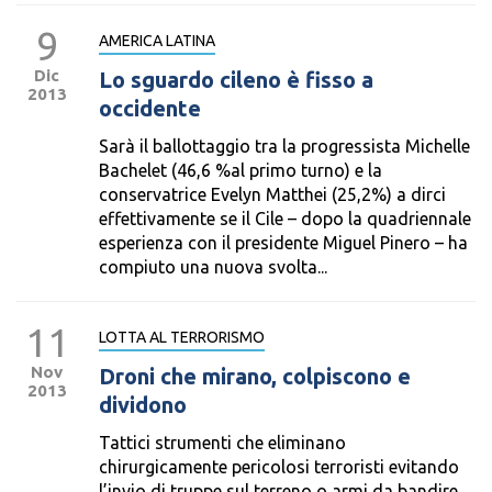
9
AMERICA LATINA
Dic
Lo sguardo cileno è fisso a
2013
occidente
Sarà il ballottaggio tra la progressista Michelle
Bachelet (46,6 %al primo turno) e la
conservatrice Evelyn Matthei (25,2%) a dirci
effettivamente se il Cile – dopo la quadriennale
esperienza con il presidente Miguel Pinero – ha
compiuto una nuova svolta...
11
LOTTA AL TERRORISMO
Nov
Droni che mirano, colpiscono e
2013
dividono
Tattici strumenti che eliminano
chirurgicamente pericolosi terroristi evitando
l’invio di truppe sul terreno o armi da bandire