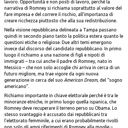
lavoro. Opportunità e non posti di lavoro, perché la
narrativa di Romney si richiama soprattutto al valore del
fare impresa e del correre il rischio, all’importanza di
creare ricchezza piuttosto che alla sua redistribuzione.
Nella visione repubblicana delineata a Tampa passano
quindi in secondo piano tanto la politica estera quanto le
questioni etiche o religiose. Due altri temi emergono
invece dal discorso del candidato repubblicano. In primo
luogo il richiamo a una nazione di figli e nipoti di
immigrati – tra cui anche il padre di Romney, nato in
Messico – che non solo accoglie chi arriva in cerca di un
futuro migliore, ma trae vigore da ogni nuova
generazione in cerca del suo
American Dream
, del “sogno
americano”.
Richiamo importante in chiave elettorale perché è tra le
minoranze etniche, in primo luogo quella ispanica, che
Romney deve recuperare il terreno perso su Obama. Lo
stesso svantaggio è accusato dai repubblicani tra
l’elettorato femminile, a cui erano probabilmente rivolti
non solo gli ampi riferimenti di Romney alla moglie –