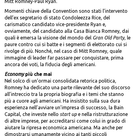
Mitt Romney-Paul Ryan.
Momenti chiave della Convention sono stati l’intervento
dell’ex segretario di stato Condoleezza Rice, del
carismatico candidato vice-presidente Ryan e,
ovviamente, del candidato alla Casa Bianca Romney, dai
quali è emersa la visione del mondo del
Gran Old Party
, le
paure contro cui si batte e i segmenti di elettorato cui si
rivolge di più. Nonché, nel caso di Mitt Romney, quale
immagine di leader far passare per conquistare, prima
ancora dei voti, la fiducia degli americani.
Economy
più che mai
Nel solco di un’ormai consolidata retorica politica,
Romney ha dedicato una parte rilevante del suo discorso
all’intreccio tra la propria biografia e i temi che stanno
più a cuore agli americani. Ha insistito sulla sua dura
esperienza nell’avviare un’impresa di successo, la Bain
Capital, che investe nello
start up
e nella ristrutturazione
di altre imprese, per accreditarsi come colui in grado di
aiutare la ripresa economica americana. Ma anche per
dimostrarsi umanamente vicino ai tanti piccoli