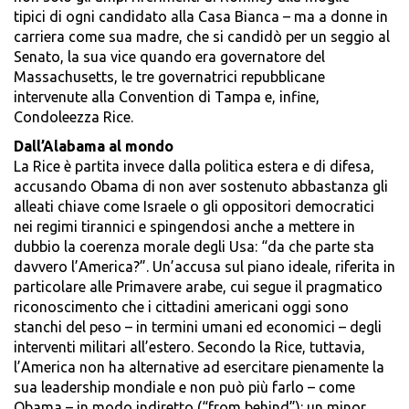
tipici di ogni candidato alla Casa Bianca – ma a donne in
carriera come sua madre, che si candidò per un seggio al
Senato, la sua vice quando era governatore del
Massachusetts, le tre governatrici repubblicane
intervenute alla Convention di Tampa e, infine,
Condoleezza Rice.
Dall’Alabama al mondo
La Rice è partita invece dalla politica estera e di difesa,
accusando Obama di non aver sostenuto abbastanza gli
alleati chiave come Israele o gli oppositori democratici
nei regimi tirannici e spingendosi anche a mettere in
dubbio la coerenza morale degli Usa: “da che parte sta
davvero l’America?”. Un’accusa sul piano ideale, riferita in
particolare alle Primavere arabe, cui segue il pragmatico
riconoscimento che i cittadini americani oggi sono
stanchi del peso – in termini umani ed economici – degli
interventi militari all’estero. Secondo la Rice, tuttavia,
l’America non ha alternative ad esercitare pienamente la
sua leadership mondiale e non può più farlo – come
Obama – in modo indiretto (“from behind”): un minor