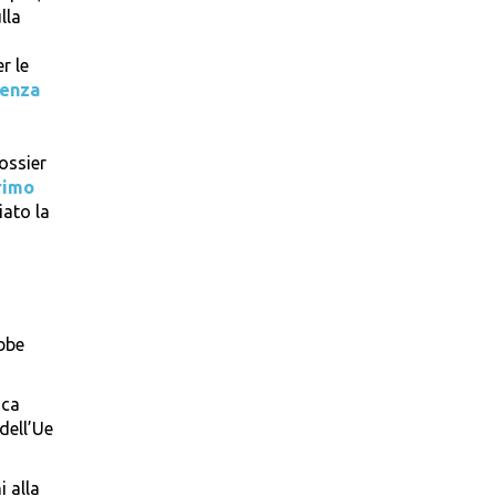
lla
r le
denza
dossier
rimo
iato la
ebbe
oca
dell’Ue
i alla