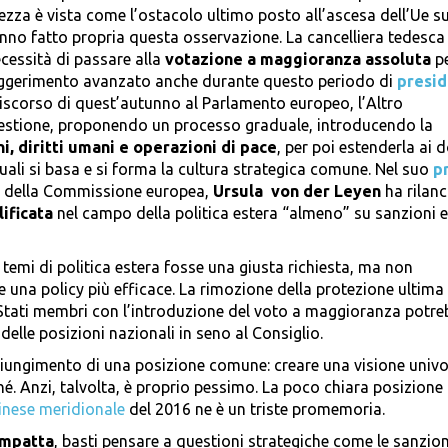
urezza è vista come l’ostacolo ultimo posto all’ascesa dell’Ue su
 hanno fatto propria questa osservazione. La cancelliera tedesca
cessità di passare alla
votazione a maggioranza assoluta
pe
 suggerimento avanzato anche durante questo periodo di
presi
discorso di quest’autunno al Parlamento europeo, l’Altro
uestione, proponendo un processo graduale, introducendo la
i, diritti umani e operazioni di pace
, per poi estenderla ai 
quali si basa e si forma la cultura strategica comune. Nel suo
p
te della Commissione europea,
Ursula von der Leyen
ha rilanc
ificata
nel campo della politica estera “almeno” su sanzioni e
emi di politica estera fosse una giusta richiesta, ma non
e una policy più efficace. La rimozione della protezione ultima
i Stati membri con l’introduzione del voto a maggioranza potr
le posizioni nazionali in seno al Consiglio.
ggiungimento di una posizione comune: creare una visione univ
hé. Anzi, talvolta, è proprio pessimo. La poco chiara posizione 
inese meridionale
del 2016 ne è un triste promemoria.
ompatta
, basti pensare a questioni strategiche come le sanzion