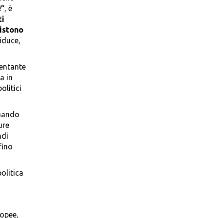
!
“, è
ti
istono
riduce,
sentante
a in
olitici
uando
ure
ndi
fino
olitica
ropee,