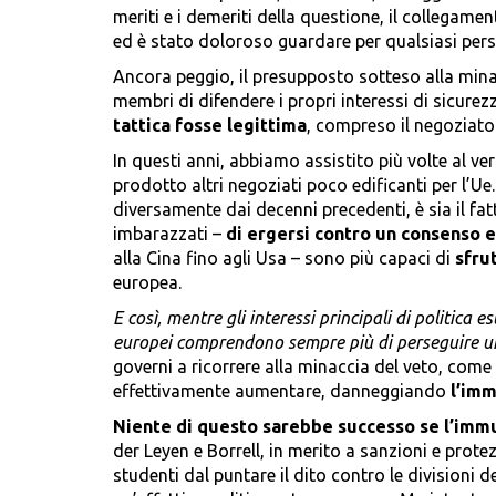
meriti e i demeriti della questione, il collegame
ed è stato doloroso guardare per qualsiasi pers
Ancora peggio, il presupposto sotteso alla minac
membri di difendere i propri interessi di sicure
tattica fosse legittima
, compreso il negoziato 
In questi anni, abbiamo assistito più volte al verif
prodotto altri negoziati poco edificanti per l’U
diversamente dai decenni precedenti, è sia il fa
imbarazzati –
di ergersi contro un consenso e
alla Cina fino agli Usa – sono più capaci di
sfru
europea.
E così, mentre gli interessi principali di politica
europei comprendono sempre più di perseguire u
governi a ricorrere alla minaccia del veto, come 
effettivamente aumentare, danneggiando
l’imm
Niente di questo sarebbe successo se l’imm
der Leyen e Borrell, in merito a sanzioni e prote
studenti dal puntare il dito contro le divisioni