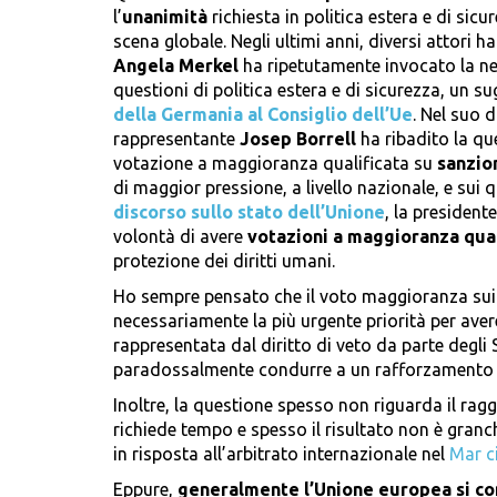
l’
unanimità
richiesta in politica estera e di sic
scena globale. Negli ultimi anni, diversi attori
Angela Merkel
ha ripetutamente invocato la ne
questioni di politica estera e di sicurezza, un
della Germania al Consiglio dell’Ue
. Nel suo 
rappresentante
Josep Borrell
ha ribadito la q
votazione a maggioranza qualificata su
sanzion
di maggior pressione, a livello nazionale, e sui 
discorso sullo stato dell’Unione
, la presiden
volontà di avere
votazioni a maggioranza qual
protezione dei diritti umani.
Ho sempre pensato che il voto maggioranza sui t
necessariamente la più urgente priorità per aver
rappresentata dal diritto di veto da parte degl
paradossalmente condurre a un rafforzamento del
Inoltre, la questione spesso non riguarda il ra
richiede tempo e spesso il risultato non è granc
in risposta all’arbitrato internazionale nel
Mar c
Eppure,
generalmente l’Unione europea si c