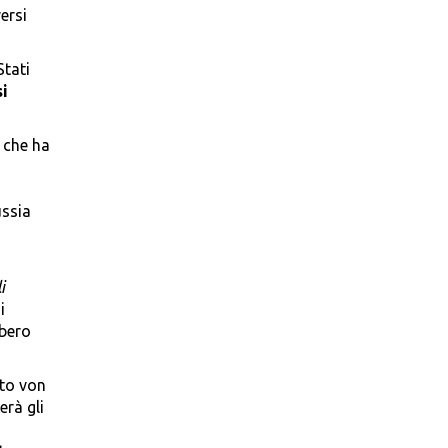
ersi
Stati
si
, che ha
ussia
à
i
i
bbero
to von
erà gli