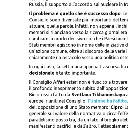
Russia, il supporto all’accordo sul nucleare in Ir
Il problema è quello che è successo dopo
. L
Consiglio sono diventate più importanti del temp
attuare, quelle parole. Infatti, non appena l’inch
membri si rilanciano verso la ricerca giornalier
cambiare in modo decisivo ciò che i Paesi mem
Stati membri agiscono in nome delle iniziative 
un’azione comune, oltre al discorso delle varie 
chiaramente un ostacolo verso una politica est
In ogni caso, la settimana appena trascorsa ha 
decisionale
è tanto importante.
Il Consiglio Affari esteri non è riuscito a trovar
il profondo inasprimento subito dall’opposizion
Bielorussia fatto da
Svetlana Tikhanovskaya
a
europei riuniti nel Consiglio,
l’Unione ha fallit
dell’opposizione di uno Stato membro:
Cipro
. 
generale sul valore della normativa o circa l’effe
parallelismo posto tra, da un lato, il broglio el
manifestanti pacifici, e dall’altro, l’atteggiame