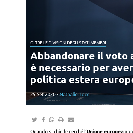
OLTRE LE DIVISIONI DEGLI STATI MEMBRI
Abbandonare il voto a
è necessario per ave
politica estera europ
29 Set 2020
-
Nathalie Tocci
Quando si chiede perché l’
Unione europea
non