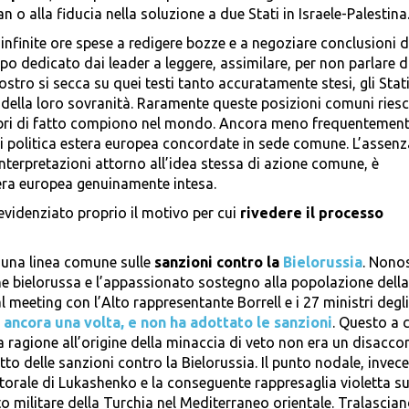
an o alla fiducia nella soluzione a due Stati in Israele-Palestina
e infinite ore spese a redigere bozze e a negoziare conclusioni d
o dedicato dai leader a leggere, assimilare, per non parlare d
iostro si secca su quei testi tanto accuratamente stesi, gli Stat
a della loro sovranità. Raramente queste posizioni comuni ries
bri di fatto compiono nel mondo. Ancora meno frequentemente
di politica estera europea concordate in sede comune. L’assenz
interpretazioni attorno all’idea stessa di azione comune, è
era europea genuinamente intesa.
evidenziato proprio il motivo per cui
rivedere il processo
e una linea comune sulle
sanzioni contro la
Bielorussia
. Nono
e bielorussa e l’appassionato sostegno alla popolazione della
l meeting con l’Alto rappresentante Borrell e i 27 ministri degli
o, ancora una volta, e non ha adottato le sanzioni
. Questo a 
La ragione all’origine della minaccia di veto non era un disacco
tto delle sanzioni contro la Bielorussia. Il punto nodale, invece,
ettorale di Lukashenko e la conseguente rappresaglia violetta su
nto militare della Turchia nel Mediterraneo orientale. Tralascian