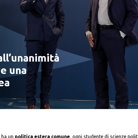
ll’unanimità
re una
ea
 ha un
politica estera comune
, ogni studente di scienze poli