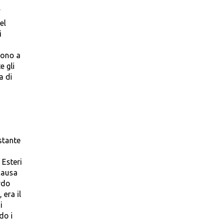
.
el
i
i
cono a
 gli
a di
stante
 Esteri
causa
rdo
 era il
i
do i