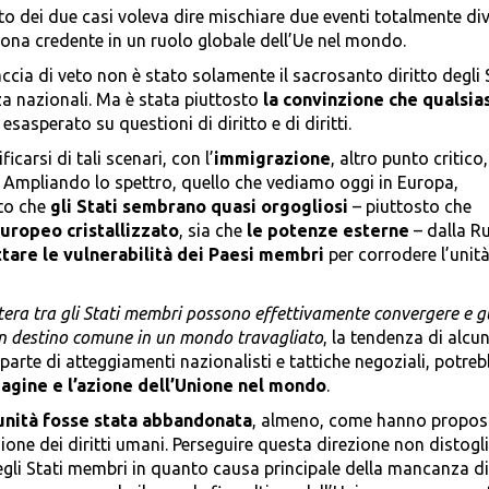
nto dei due casi voleva dire mischiare due eventi totalmente div
ona credente in un ruolo globale dell’Ue nel mondo.
cia di veto non è stato solamente il sacrosanto diritto degli 
zza nazionali. Ma è stata piuttosto
la convinzione che qualsia
esasperato su questioni di diritto e di diritti.
icarsi di tali scenari, con l’
immigrazione
, altro punto critico
e. Ampliando lo spettro, quello che vediamo oggi in Europa,
tto che
gli Stati sembrano quasi orgogliosi
– piuttosto che
uropeo cristallizzato
, sia che
le
potenze esterne
– dalla R
ttare le vulnerabilità dei Paesi membri
per corrodere l’unit
 estera tra gli Stati membri possono effettivamente convergere e gl
n destino comune in un mondo travagliato
, la tendenza di alcun
parte di atteggiamenti nazionalisti e tattiche negoziali, potre
agine e l’azione dell’Unione nel mondo
.
unità fosse stata abbandonata
, almeno, come hanno propos
zione dei diritti umani. Perseguire questa direzione non distogli
 degli Stati membri in quanto causa principale della mancanza di