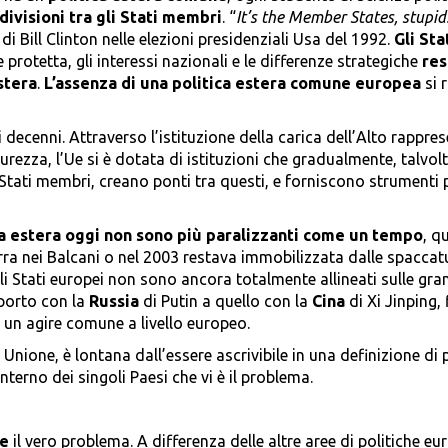
divisioni tra gli Stati membri
. “
It’s the Member States, stupid
 Bill Clinton nelle elezioni presidenziali Usa del 1992.
Gli Sta
protetta, gli interessi nazionali e le differenze strategiche
res
stera
.
L’assenza di una politica estera comune europea
si 
mi decenni. Attraverso l’istituzione della carica dell’Alto rappre
sicurezza, l’Ue si è dotata di istituzioni che gradualmente, talvolt
Stati membri, creano ponti tra questi, e forniscono strumenti p
ica estera oggi non sono più paralizzanti come un tempo
, q
ra nei Balcani o nel 2003 restava immobilizzata dalle spaccat
li Stati europei non sono ancora totalmente allineati sulle gra
pporto con la
Russia
di Putin a quello con la
Cina
di Xi Jinping, 
un agire comune a livello europeo.
nione, è lontana dall’essere ascrivibile in una definizione di p
interno dei singoli Paesi che vi è il problema.
le
il vero problema. A differenza delle altre aree di politiche eu