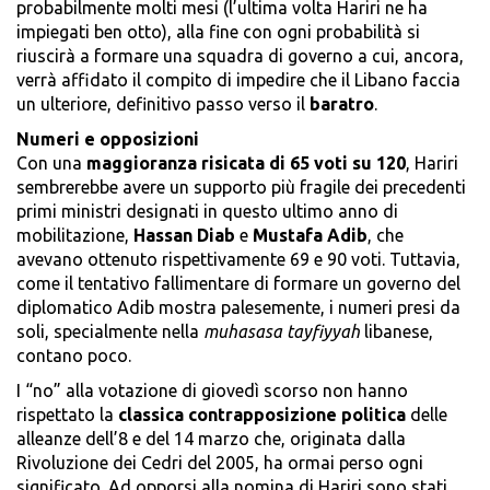
probabilmente molti mesi (l’ultima volta Hariri ne ha
impiegati ben otto), alla fine con ogni probabilità si
riuscirà a formare una squadra di governo a cui, ancora,
verrà affidato il compito di impedire che il Libano faccia
un ulteriore, definitivo passo verso il
baratro
.
Numeri e opposizioni
Con una
maggioranza risicata di 65 voti su 120
, Hariri
sembrerebbe avere un supporto più fragile dei precedenti
primi ministri designati in questo ultimo anno di
mobilitazione,
Hassan Diab
e
Mustafa Adib
, che
avevano ottenuto rispettivamente 69 e 90 voti. Tuttavia,
come il tentativo fallimentare di formare un governo del
diplomatico Adib mostra palesemente, i numeri presi da
soli, specialmente nella
muhasasa tayfiyyah
libanese,
contano poco.
I “no” alla votazione di giovedì scorso non hanno
rispettato la
classica contrapposizione politica
delle
alleanze dell’8 e del 14 marzo che, originata dalla
Rivoluzione dei Cedri del 2005, ha ormai perso ogni
significato. Ad opporsi alla nomina di Hariri sono stati