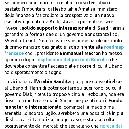
Se i numeri non sono tutto e allo scorso tentativo è
bastato l’impuntarsi di Hezbollah e Amal sul ministero
delle finanze a far crollare la prospettiva di un nuovo
esecutivo guidato da Adib, stavolta potrebbe essere
invece il
solido supporto internazionale
di Saad Hariri a
garantire la formazione di un governo nonostante i soli
65 voti ottenuti. Non a caso le sue prime parole nel ruolo
di primo ministro designato si sono riferite alla
roadmap
francese
che il presidente
Emmanuel
Macron
ha messo
appunto dopo l’
esplosione del porto di Beirut
e che
dovrebbe consentire l’accesso alle risorse di cui il Libano
ha disperatamente bisogno.
La vicinanza all’
Arabia Saudita
, poi, pure consentirebbe
al Libano di Hariri di poter contare su quei fondi su cui il
governo Diab, ritenuto troppo vicino a Hezbollah, non era
riuscito a mettere le mani. Anche i negoziati con il
Fondo
monetario internazionale
, cominciati a maggio ma
arenatisi lo scorso luglio, avrebbero una possibilità in più
di sbloccarsi. La notizia, in ogni caso, è stata accolta
positivamente dai mercati che segnalano una
ripresa del