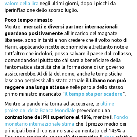
valore della lira
negli ultimi giorni, dopo i picchi da
iperinflazione dello scorso luglio.
Poco tempo rimasto
Mentre i
mercati
e
diversi partner internazionali
guardano positivamente
all’incarico del magnate
libanese, sono in tanti a non credere che il volto noto di
Hariri, applicando ricette economiche altrettanto note e
tutt’altro che indolori, possa salvare il paese dal collasso,
domandandosi piuttosto chi sarà a beneficiare della
fantomatica stabilità che la formazione di un governo
assicurerebbe. Al di là del nome, anche le tempistiche
lasciano perplessi: allo stato attuale
il Libano non può
reggere una lunga attesa
e nelle parole dello stesso
primo ministro incaricato “
il tempo sta per scadere
“.
Mentre la pandemia torna ad accelerare, le
ultime
proiezioni della Banca Mondiale
prevedono una
contrazione del Pil superiore al 19%
, mentre il
Fondo
monetario internazionale stima
che il prezzo medio dei
principali beni di consumo sarà aumentato del 145% a