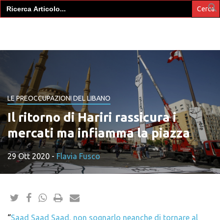
Search
for:
LE PREOCCUPAZIONI DEL LIBANO
Il ritorno di Hariri rassicura i
mercati ma infiamma la piazza
29 Ott 2020
-
Flavia Fusco
“
Saad Saad Saad, non sognarlo neanche di tornare al