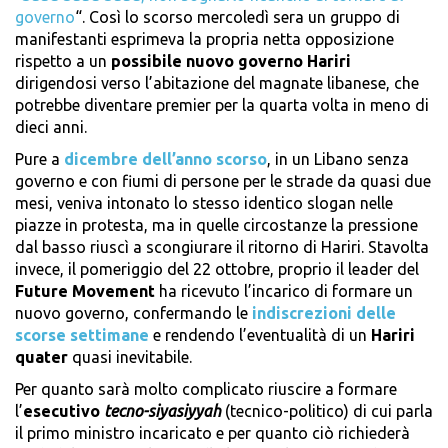
governo
“. Così lo scorso mercoledì sera un gruppo di
manifestanti esprimeva la propria netta opposizione
rispetto a un
possibile nuovo governo Hariri
dirigendosi verso l’abitazione del magnate libanese, che
potrebbe diventare premier per la quarta volta in meno di
dieci anni.
Pure a
dicembre dell’anno scorso
, in un Libano senza
governo e con fiumi di persone per le strade da quasi due
mesi, veniva intonato lo stesso identico slogan nelle
piazze in protesta, ma in quelle circostanze la pressione
dal basso riuscì a scongiurare il ritorno di Hariri. Stavolta
invece, il pomeriggio del 22 ottobre, proprio il leader del
Future Movement
ha ricevuto l’incarico di formare un
nuovo governo, confermando le
indiscrezioni delle
scorse settimane
e rendendo l’eventualità di un
Hariri
quater
quasi inevitabile.
Per quanto sarà molto complicato riuscire a formare
l’
esecutivo
tecno-siyasiyyah
(tecnico-politico) di cui parla
il primo ministro incaricato e per quanto ciò richiederà