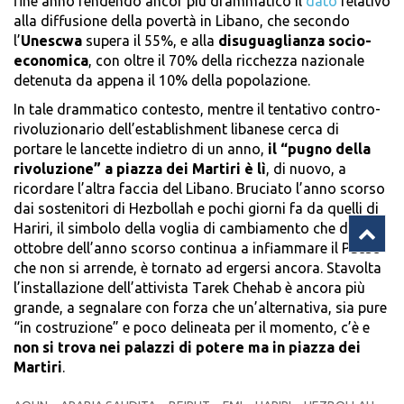
fine anno rendendo ancor più drammatico il
dato
relativo
alla diffusione della povertà in Libano, che secondo
l’
Unescwa
supera il 55%, e alla
disuguaglianza socio-
economica
, con oltre il 70% della ricchezza nazionale
detenuta da appena il 10% della popolazione.
In tale drammatico contesto, mentre il tentativo contro-
rivoluzionario dell’establishment libanese cerca di
portare le lancette indietro di un anno,
il “pugno della
rivoluzione” a piazza dei Martiri è lì
, di nuovo, a
ricordare l’altra faccia del Libano. Bruciato l’anno scorso
dai sostenitori di Hezbollah e pochi giorni fa da quelli di
Hariri, il simbolo della voglia di cambiamento che dal 17
ottobre dell’anno scorso continua a infiammare il Paese
che non si arrende, è tornato ad ergersi ancora. Stavolta
l’installazione dell’attivista Tarek Chehab è ancora più
grande, a segnalare con forza che un’alternativa, sia pure
“in costruzione” e poco delineata per il momento, c’è e
non si trova nei palazzi di potere ma in piazza dei
Martiri
.