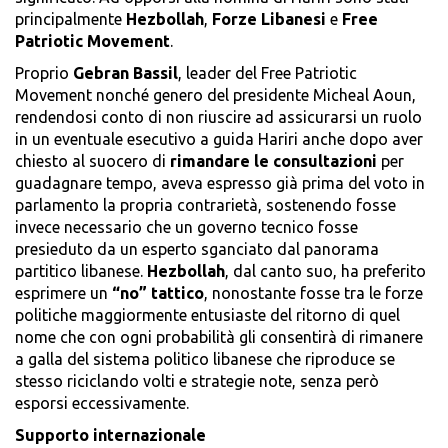
principalmente
Hezbollah
,
Forze Libanesi
e
Free
Patriotic Movement
.
Proprio
Gebran Bassil
, leader del Free Patriotic
Movement nonché genero del presidente Micheal Aoun,
rendendosi conto di non riuscire ad assicurarsi un ruolo
in un eventuale esecutivo a guida Hariri anche dopo aver
chiesto al suocero di
rimandare le consultazioni
per
guadagnare tempo, aveva espresso già prima del voto in
parlamento la propria contrarietà, sostenendo fosse
invece necessario che un governo tecnico fosse
presieduto da un esperto sganciato dal panorama
partitico libanese.
Hezbollah
, dal canto suo, ha preferito
esprimere un
“no” tattico
, nonostante fosse tra le forze
politiche maggiormente entusiaste del ritorno di quel
nome che con ogni probabilità gli consentirà di rimanere
a galla del sistema politico libanese che riproduce se
stesso riciclando volti e strategie note, senza però
esporsi eccessivamente.
Supporto internazionale