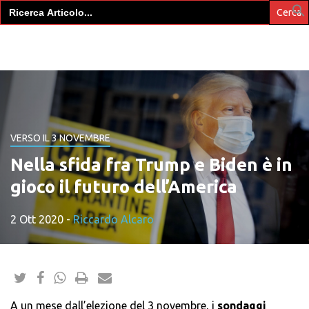
Search
for:
VERSO IL 3 NOVEMBRE
Nella sfida fra Trump e Biden è in
gioco il futuro dell’America
2 Ott 2020
-
Riccardo Alcaro
A un mese dall’elezione del 3 novembre, i
sondaggi