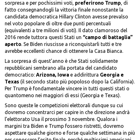
sorpresa e per pochissimi voti,
preferirono Trump
, di
fatto consegnandogli la vittoria finale nonostante la
candidata democratica Hillary Clinton avesse prevalso
nel voto popolare di oltre due punti percentuali
(equivalenti a tre milioni di voti). Il dato clamoroso del
2016 rende tuttora questi Stati un
“campo di battaglia”
aperto
. Se Biden riuscisse a riconquistarli tutti e tre
avrebbe eccellenti chance di ottenere la Casa Bianca.
La sorpresa di quest’anno è che Stati solidamente
repubblicani sembrano alla portata del candidato
democratico:
Arizona, Iowa
e addirittura
Georgia e
Texas
(il secondo stato più popoloso dopo la California).
Per Trump è fondamentale vincere in tutti questi stati o
quantomeno nei maggiori di essi (Georgia e Texas).
Sono queste le competizioni elettorali dunque su cui
dovremo concentrarci per capire in che direzione andrà
l’elettorato Usa il prossimo 3 novembre. Qualora i
margini tra Biden e Trump fossero ristretti, dovremo
aspettare qualche giorno e forse qualche settimana in più
per conoscere l’esito finale, perché moltissimi americani