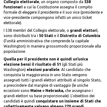
Collegio elettorale
, un organo composto da
538
funzionari
a cui la Costituzione assegna il compito
formale di eleggere il presidente e il suo vice (presidente e
vice-presidente compongono infatti un unico ticket
elettorale).
I 538 membri del Collegio elettorale, o
grandi elettori
,
sono distribuiti tra i
50 Stati
e il
Distretto di Columbia
(l’unità amministrativa che comprende la capitale
Washington) in maniera grossomodo proporzionale alla
popolazione.
Quella per il presidente non è quindi un’unica
elezione bensì il risultato di 51
(gli Stati più
Washington)
elezioni parallele
. Al candidato che
conquista la maggioranza in uno Stato vengono
assegnati tutti i grandi elettori attribuiti al singolo Stato,
a prescindere dal margine di vantaggio (le uniche
eccezioni sono
Maine
e
Nebraska,
che assegnano i
grandi elettori su base proporzionale). L’obiettivo dei
candidati è quindi
conquistare un insieme di Stati che
collettivamente valgano almeno 270 grandi