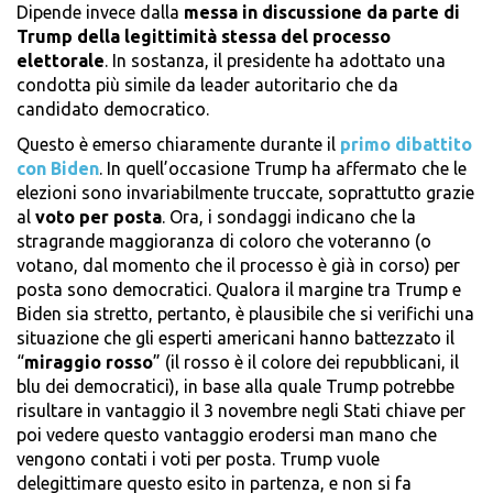
Dipende invece dalla
messa in discussione da parte di
Trump della legittimità stessa del processo
elettorale
. In sostanza, il presidente ha adottato una
condotta più simile da leader autoritario che da
candidato democratico.
Questo è emerso chiaramente durante il
primo dibattito
con Biden
. In quell’occasione Trump ha affermato che le
elezioni sono invariabilmente truccate, soprattutto grazie
al
voto per posta
. Ora, i sondaggi indicano che la
stragrande maggioranza di coloro che voteranno (o
votano, dal momento che il processo è già in corso) per
posta sono democratici. Qualora il margine tra Trump e
Biden sia stretto, pertanto, è plausibile che si verifichi una
situazione che gli esperti americani hanno battezzato il
“
miraggio rosso
” (il rosso è il colore dei repubblicani, il
blu dei democratici), in base alla quale Trump potrebbe
risultare in vantaggio il 3 novembre negli Stati chiave per
poi vedere questo vantaggio erodersi man mano che
vengono contati i voti per posta. Trump vuole
delegittimare questo esito in partenza, e non si fa