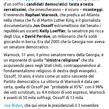
d’un soffio i
candidati democratici
:
testa a testa
serratissimi
, che innescheranno – è sicuro –
riconteggi.
Il reverendo
Raphael Warnock
, che predica ad Atlanta
nella chiesa che fu di Martin Luther King, e il giornalista
documentarista
Jon Ossoff
estromettono dal Senato i
repubblicani uscenti
Kelly Loeffler
, la senatrice più ricca
degli Usa, e
David Perdue
, un milionario che fa soldi
giocando in borsa. Era dal 2005 che la Georgia non aveva
un senatore democratico.
Warnock, 51 anni, il primo senatore nero della Georgia, è
un esponente di quella
“sinistra religiosa”
che sta
acquisendo peso negli Stati Uniti, contrapponendosi al
fondamentalismo religioso di destra degli evangelici.
Ossoff, 33 anni, è visto come un astro nascente del
Partito democratico. La vittoria di Warnock è data per
certa, quella di Ossoff per “probabile al 95%”: con il 98%
dei voti scrutinati, su 4,4 milioni di voti espressi, Warnock
è avanti di 50 mila suffragi, Ossoff di 13 mila.
Joe Biden
, che qui vinse le presidenziali il 3 novembre