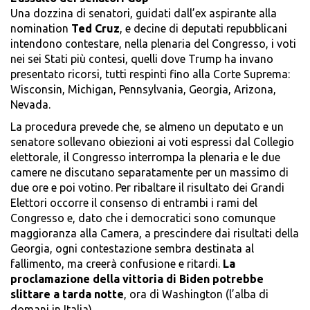
Una dozzina di senatori, guidati dall’ex aspirante alla
nomination
Ted Cruz
, e decine di deputati repubblicani
intendono contestare, nella plenaria del Congresso, i voti
nei sei Stati più contesi, quelli dove Trump ha invano
presentato ricorsi, tutti respinti fino alla Corte Suprema:
Wisconsin, Michigan, Pennsylvania, Georgia, Arizona,
Nevada.
La procedura prevede che, se almeno un deputato e un
senatore sollevano obiezioni ai voti espressi dal Collegio
elettorale, il Congresso interrompa la plenaria e le due
camere ne discutano separatamente per un massimo di
due ore e poi votino. Per ribaltare il risultato dei Grandi
Elettori occorre il consenso di entrambi i rami del
Congresso e, dato che i democratici sono comunque
maggioranza alla Camera, a prescindere dai risultati della
Georgia, ogni contestazione sembra destinata al
fallimento, ma creerà confusione e ritardi.
La
proclamazione della vittoria di Biden potrebbe
slittare a tarda notte
, ora di Washington (l’alba di
domani in Italia).