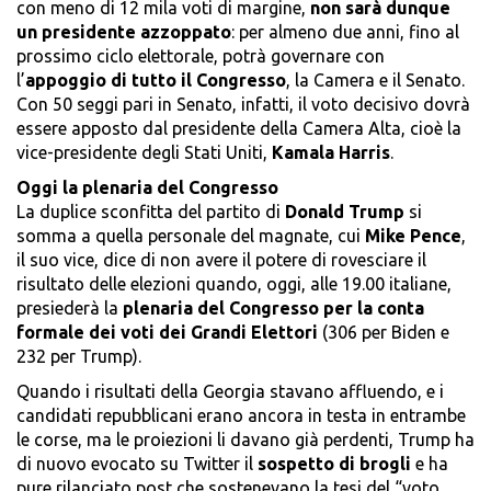
con meno di 12 mila voti di margine,
non sarà dunque
un presidente azzoppato
: per almeno due anni, fino al
prossimo ciclo elettorale, potrà governare con
l’
appoggio di tutto il Congresso
, la Camera e il Senato.
Con 50 seggi pari in Senato, infatti, il voto decisivo dovrà
essere apposto dal presidente della Camera Alta, cioè la
vice-presidente degli Stati Uniti,
Kamala Harris
.
Oggi la plenaria del Congresso
La duplice sconfitta del partito di
Donald Trump
si
somma a quella personale del magnate, cui
Mike Pence
,
il suo vice, dice di non avere il potere di rovesciare il
risultato delle elezioni quando, oggi, alle 19.00 italiane,
presiederà la
plenaria del Congresso per la conta
formale dei voti dei Grandi Elettori
(306 per Biden e
232 per Trump).
Quando i risultati della Georgia stavano affluendo, e i
candidati repubblicani erano ancora in testa in entrambe
le corse, ma le proiezioni li davano già perdenti, Trump ha
di nuovo evocato su Twitter il
sospetto di brogli
e ha
pure rilanciato post che sostenevano la tesi del “voto