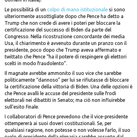
Le possibilità di un
colpo di mano istituzionale
si sono
ulteriormente assottigliate dopo che Pence ha detto a
Trump che non crede di avere i poteri per bloccare la
certificazione del successo di Biden da parte del
Congresso. Nella ricostruzione concordante dei media
Usa, il chiarimento è avvenuto durante un pranzo con il
presidente, poco dopo che Trump aveva affermato e
twittato che Pence “ha il potere di respingere gli elettori
scelti in modo fraudolento”.
Il magnate avrebbe ammonito il suo vice che sarebbe
politicamente “dannoso” per lui se rifiutasse di bloccare
la certificazione della vittoria di Biden. Una delle opzioni è
che Pence avalli le accuse del presidente sulle frodi
elettorali nei dibattiti in Senato; ma ciò non influirebbe
sull’esito finale.
I collaboratori di Pence prevedono che il vice-presidente
ottempererà ai suoi doveri costituzionali. Se, per
qualsiasi ragione, non potesse o non volesse farlo, il suo
ruolo di presidente della plenaria sarebbe assunto dal