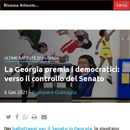
Search
for:
ULTIME BATTUTE DI USA2020
La Georgia premia i democratici:
verso il controllo del Senato
6 Gen 2021
-
Giampiero Gramaglia
Nei
ballottaggi per il Senato in Georgia
, la spuntano