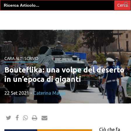
Search
for:
CARA AI TI SCRIVO
Bouteflika: una volpe del deserto
in un’epoca di giganti
22 Set 2021
-
Caterina Maggi
Ciò che fa