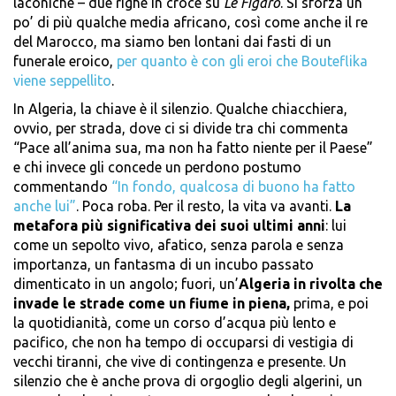
laconiche – due righe in croce su
Le Figaro
. Si sforza un
po’ di più qualche media africano, così come anche il re
del Marocco, ma siamo ben lontani dai fasti di un
funerale eroico,
per quanto è con gli eroi che Bouteflika
viene seppellito
.
In Algeria, la chiave è il silenzio. Qualche chiacchiera,
ovvio, per strada, dove ci si divide tra chi commenta
“Pace all’anima sua, ma non ha fatto niente per il Paese”
e chi invece gli concede un perdono postumo
commentando
“In fondo, qualcosa di buono ha fatto
anche lui”
. Poca roba. Per il resto, la vita va avanti.
La
metafora più significativa dei suoi ultimi anni
: lui
come un sepolto vivo, afatico, senza parola e senza
importanza, un fantasma di un incubo passato
dimenticato in un angolo; fuori, un’
Algeria in rivolta che
invade le strade come un fiume in piena,
prima, e poi
la quotidianità, come un corso d’acqua più lento e
pacifico, che non ha tempo di occuparsi di vestigia di
vecchi tiranni, che vive di contingenza e presente. Un
silenzio che è anche prova di orgoglio degli algerini, un