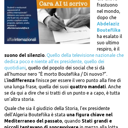
frastuono
nel mondo,
dopo che
Abdelaziz
Bouteflika
ha esalato il
suo ultimo
respiro, è il
suono del silenzio
.
Quello della televisione nazionale che
dedica poco e niente all’ex presidente, quello dei
quotidiani
, quello del popolo dei social che si dà
all’humour nero “È morto Bouteflika / Di nuovo?”.
L’
indifferenza
finisce per essere il vero punto alla fine di
una lunga frase, quella dei suoi
quattro mandati
. Anche
se da qui a dire che si tratti di un punto e a capo, è tutta
un’altra storia.
Quale che sia il giudizio della Storia, l’ex presidente
dell’Algeria Bouteflika è stata
una figura chiave nel
Mediterraneo del passato
, quando
Stati
grandi e
piccoli tentavano di sopravvivere
in mezzo alla lotta