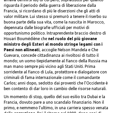
riguarda il periodo della guerra di liberazione dalla
Francia, si ricordano di più le diserzioni che gli atti di
valor militare. Lui stesso si premurò a tenere il riserbo su
buona parte della sua vita, come la nascita in Marocco,
depennata dalle biografie ufficiali per motivi di
opportunismo politico. Intraprendente braccio destro di
Houari Boumédiène che
nel ruolo del più giovane
ministro degli Esteri al mondo stringe legami con i
Paesi non allineati
, accoglie Nelson Mandela e Che
Guevara, concede cittadinanza ai rivoltosi di tutto il
mondo; un uomo tiepidamente al fianco della Russia ma
man mano sempre più vicino agli Stati Uniti. Prima
sorridente al fianco di Lula, protettore e dialogatore con
criminali di fama internazionale come il comandante
Carlos; anni dopo, sedotto dai proventi che l’Occidente è
ben contento di dar loro in cambio delle risorse naturali.
Un momento di stop, quello del suo esilio tra Dubai e la
Francia, dovuto pare a uno scandalo finanziario. Non il
primo, e nemmeno l’ultimo, in una carriera spesso venata