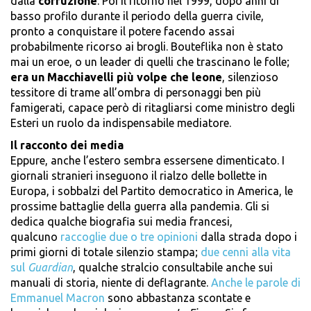
dalla
corruzione
. Poi il ritorno nel 1999, dopo anni di
basso profilo durante il periodo della guerra civile,
pronto a conquistare il potere facendo assai
probabilmente ricorso ai brogli. Bouteflika non è stato
mai un eroe, o un leader di quelli che trascinano le folle;
era un Macchiavelli più volpe che leone
, silenzioso
tessitore di trame all’ombra di personaggi ben più
famigerati, capace però di ritagliarsi come ministro degli
Esteri un ruolo da indispensabile mediatore.
Il racconto dei media
Eppure, anche l’estero sembra essersene dimenticato. I
giornali stranieri inseguono il rialzo delle bollette in
Europa, i sobbalzi del Partito democratico in America, le
prossime battaglie della guerra alla pandemia. Gli si
dedica qualche biografia sui media francesi,
qualcuno
raccoglie due o tre opinioni
dalla strada dopo i
primi giorni di totale silenzio stampa;
due cenni alla vita
sul
Guardian
, qualche stralcio consultabile anche sui
manuali di storia, niente di deflagrante.
Anche le parole di
Emmanuel Macron
sono abbastanza scontate e