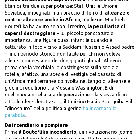
titanica tra due super potenze: Stati Uniti e Unione
Sovietica, impegnati in un braccio di ferro di
alleanze e
contro-alleanze anche in Africa
, anche nel Maghreb.
Bouteflika ha avuto se non il merito,
la
peculiarità di
sapersi destreggiare
– lui piccolo per statura e
importanza, una figura quasi infantile quando è
catturato in foto vicino a Saddam Hussein o Assad padre
– in un periodo storico non facile per chi non voleva
allearsi con nessuno dei due giganti globali. Almeno
prima che la vecchiaia lo costringesse sulla sedia a
rotella, afatico, una specie di vestigia del passato di
un’Africa mediterranea coinvolta nel tango di alleanze e
giochi di equilibrio tra Mosca e Washington. E di
quell’epoca e della sua degenerazione – la stessa di un
altro leader sclerotizzato, il tunisino Habib Bourguiba – il
“dinosauro” della politica algerina
ha incarnato la
parabola
.
Da incendiario a pompiere
Prima il
Bouteflika incendiario
, un rivoluzionario (come
amava definirsi lui) di cui però, soprattutto per quanto