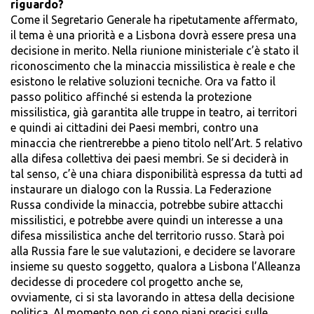
riguardo?
Come il Segretario Generale ha ripetutamente affermato,
il tema è una priorità e a Lisbona dovrà essere presa una
decisione in merito. Nella riunione ministeriale c’è stato il
riconoscimento che la minaccia missilistica è reale e che
esistono le relative soluzioni tecniche. Ora va fatto il
passo politico affinché si estenda la protezione
missilistica, già garantita alle truppe in teatro, ai territori
e quindi ai cittadini dei Paesi membri, contro una
minaccia che rientrerebbe a pieno titolo nell’Art. 5 relativo
alla difesa collettiva dei paesi membri. Se si deciderà in
tal senso, c’è una chiara disponibilità espressa da tutti ad
instaurare un dialogo con la Russia. La Federazione
Russa condivide la minaccia, potrebbe subire attacchi
missilistici, e potrebbe avere quindi un interesse a una
difesa missilistica anche del territorio russo. Starà poi
alla Russia fare le sue valutazioni, e decidere se lavorare
insieme su questo soggetto, qualora a Lisbona l’Alleanza
decidesse di procedere col progetto anche se,
ovviamente, ci si sta lavorando in attesa della decisione
politica. Al momento non ci sono piani precisi sulle