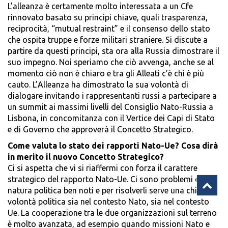
L’alleanza è certamente molto interessata a un Cfe
rinnovato basato su principi chiave, quali trasparenza,
reciprocità, “mutual restraint” e il consenso dello stato
che ospita truppe e forze militari straniere. Si discute a
partire da questi principi, sta ora alla Russia dimostrare il
suo impegno. Noi speriamo che ciò avvenga, anche se al
momento ciò non è chiaro e tra gli Alleati c’è chi è più
cauto. L’Alleanza ha dimostrato la sua volontà di
dialogare invitando i rappresentanti russi a partecipare a
un summit ai massimi livelli del Consiglio Nato-Russia a
Lisbona, in concomitanza con il Vertice dei Capi di Stato
e di Governo che approverà il Concetto Strategico.
Come valuta lo stato dei rapporti Nato-Ue? Cosa dirà
in merito il nuovo Concetto Strategico?
Ci si aspetta che vi si riaffermi con forza il carattere
strategico del rapporto Nato-Ue. Ci sono problemi di
natura politica ben noti e per risolverli serve una chiara
volontà politica sia nel contesto Nato, sia nel contesto
Ue. La cooperazione tra le due organizzazioni sul terreno
è molto avanzata, ad esempio quando missioni Nato e