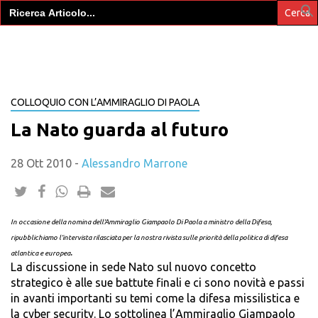
Search
for:
COLLOQUIO CON L’AMMIRAGLIO DI PAOLA
La Nato guarda al futuro
28 Ott 2010
-
Alessandro Marrone
In occasione della nomina dell’Ammiraglio Giampaolo Di Paola a ministro della Difesa,
ripubblichiamo l’intervista rilasciata per la nostra rivista sulle priorità della politica di difesa
.
atlantica e europea
La discussione in sede Nato sul nuovo concetto
strategico è alle sue battute finali e ci sono novità e passi
in avanti importanti su temi come la difesa missilistica e
la cyber security. Lo sottolinea l’Ammiraglio Giampaolo