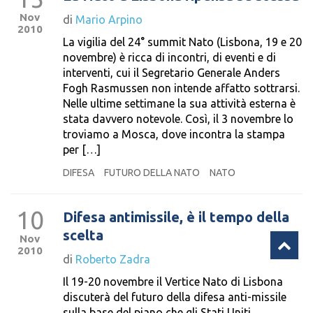
Nov
di
Mario Arpino
2010
La vigilia del 24° summit Nato (Lisbona, 19 e 20
novembre) è ricca di incontri, di eventi e di
interventi, cui il Segretario Generale Anders
Fogh Rasmussen non intende affatto sottrarsi.
Nelle ultime settimane la sua attività esterna è
stata davvero notevole. Così, il 3 novembre lo
troviamo a Mosca, dove incontra la stampa
per […]
DIFESA
FUTURO DELLA NATO
NATO
10
Difesa antimissile, è il tempo della
scelta
Nov
2010
di
Roberto Zadra
Il 19-20 novembre il Vertice Nato di Lisbona
discuterà del futuro della difesa anti-missile
sulla base del piano che gli Stati Uniti