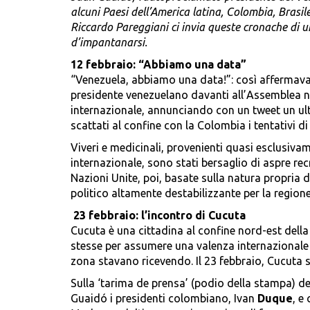
alcuni Paesi dell’America latina, Colombia, Brasil
Riccardo Pareggiani ci invia queste cronache di un
d’impantanarsi.
12 febbraio: “Abbiamo una data”
“Venezuela, abbiamo una data!”: così affermava
presidente venezuelano davanti all’Assemblea na
internazionale, annunciando con un tweet un u
scattati al confine con la Colombia i tentativi di
Viveri e medicinali, provenienti quasi esclusiva
internazionale, sono stati bersaglio di aspre rec
Nazioni Unite, poi, basate sulla natura propria 
politico altamente destabilizzante per la regione
23 febbraio: l’incontro di Cucuta
Cucuta è una cittadina al confine nord-est dell
stesse per assumere una valenza internazionale si
zona stavano ricevendo. Il 23 febbraio, Cucuta 
Sulla ‘tarima de prensa’ (podio della stampa) de
Guaidó i presidenti colombiano, Ivan
Duque
, e