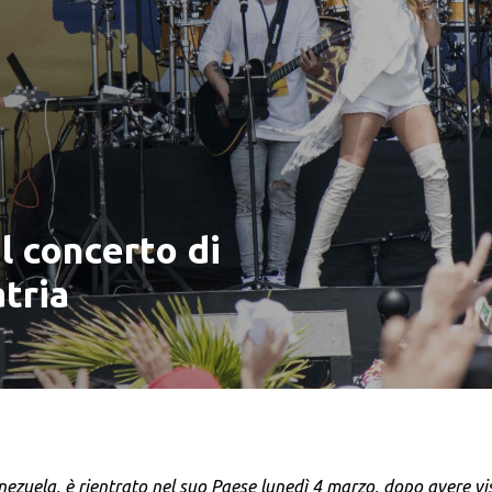
l concerto di
atria
ezuela, è rientrato nel suo Paese lunedì 4 marzo, dopo avere vi