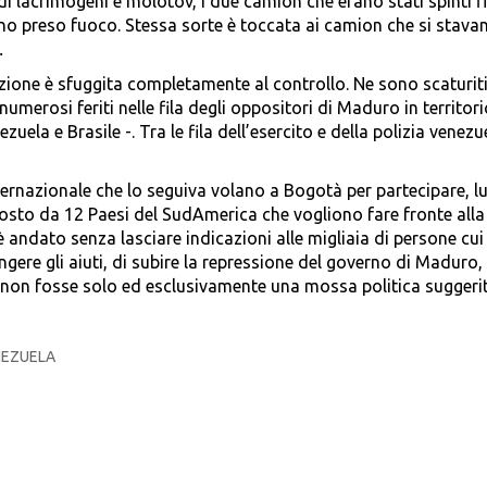
 lacrimogeni e molotov, i due camion che erano stati spinti fi
no preso fuoco. Stessa sorte è toccata ai camion che si stava
.
uazione è sfuggita completamente al controllo. Ne sono scaturit
umerosi feriti nelle fila degli oppositori di Maduro in territor
ela e Brasile -. Tra le fila dell’esercito e della polizia venezu
ternazionale che lo seguiva volano a Bogotà per partecipare, l
osto da 12 Paesi del SudAmerica che vogliono fare fronte alla 
 andato senza lasciare indicazioni alle migliaia di persone cui
ngere gli aiuti, di subire la repressione del governo di Maduro,
e non fosse solo ed esclusivamente una mossa politica suggeri
NEZUELA