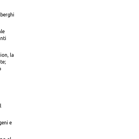
lberghi
ale
nti
ion, la
te;
o
l
geni e