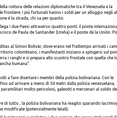
della rottura delle relazioni diplomatiche tra il Venezuela e la
e frontiere. I più fortunati hanno i soldi per un alloggio negli a
one è la strada, chi sa per quanto.
lega i due Paesi attraverso quattro ponti: il ponte internazion
ancisco de Paula de Santander (Ureña) e il ponte de la Unión. Po
itas al Simon Bolivár, dove erano nel frattempo arrivati i cam
erritorio colombiano, i manifestanti iniziano a spingersi sul pon
serra i ranghi e si prepara allo scontro frontale con quella che l
lancha humana”.
ti a fare disertare i membri della polizia bolivariana. Con le
ino ad arrivare a meno di 50 metri dalla polizia venezuelana,
 paramilitari molto pericolosi, galeotti e mercenari al soldo de
are di tutto , la polizia bolivariana ha reagito sparando lacrimo
 modificate (potenzialmente letali).