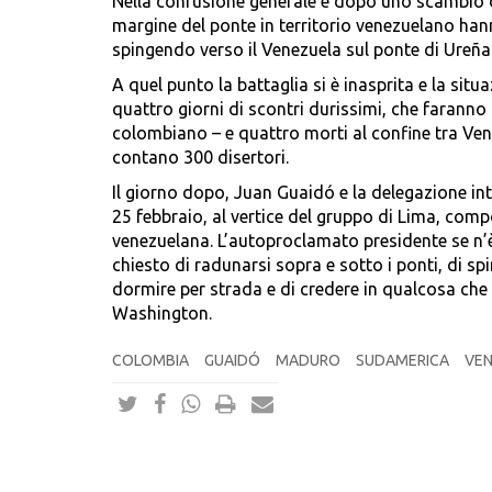
Nella confusione generale e dopo uno scambio di
margine del ponte in territorio venezuelano han
spingendo verso il Venezuela sul ponte di Ureña
A quel punto la battaglia si è inasprita e la sit
quattro giorni di scontri durissimi, che faranno n
colombiano – e quattro morti al confine tra Venezu
contano 300 disertori.
Il giorno dopo, Juan Guaidó e la delegazione in
25 febbraio, al vertice del gruppo di Lima, comp
venezuelana. L’autoproclamato presidente se n’è
chiesto di radunarsi sopra e sotto i ponti, di spi
dormire per strada e di credere in qualcosa ch
Washington.
COLOMBIA
GUAIDÓ
MADURO
SUDAMERICA
VE