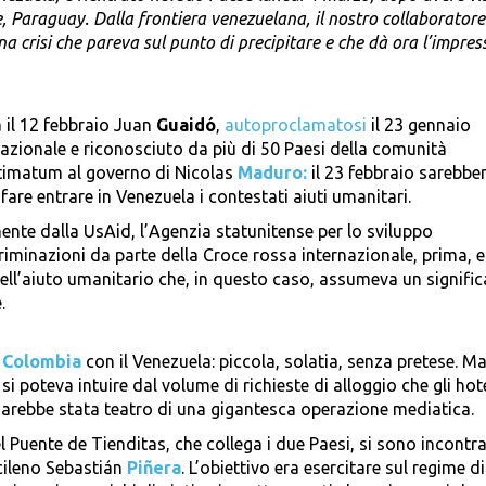
e, Paraguay. Dalla frontiera venezuelana, il nostro collaboratore
a crisi che pareva sul punto di precipitare e che dà ora l’impres
 il 12 febbraio Juan
Guaidó
,
autoproclamatosi
il 23 gennaio
zionale e riconosciuto da più di 50 Paesi della comunità
ltimatum al governo di Nicolas
Maduro:
il 23 febbraio sarebbe
 fare entrare in Venezuela i contestati aiuti umanitari.
mente dalla UsAid, l’Agenzia statunitense per lo sviluppo
riminazioni da parte della Croce rossa internazionale, prima, e
dell’aiuto umanitario che, in questo caso, assumeva un signifi
.
a
Colombia
con il Venezuela: piccola, solatia, senza pretese. M
 poteva intuire dal volume di richieste di alloggio che gli hote
sarebbe stata teatro di una gigantesca operazione mediatica.
l Puente de Tienditas, che collega i due Paesi, si sono incontra
 cileno Sebastián
Pi
ñ
era
. L’obiettivo era esercitare sul regime di