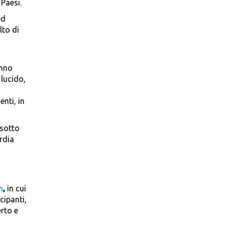
 Paesi.
ed
lto di
anno
 lucido,
enti, in
 sotto
rdia
n
,
in cui
cipanti,
erto e