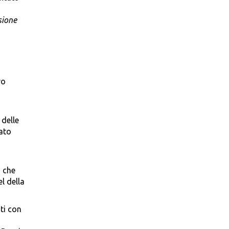
sione
ro
 delle
cato
a che
l della
ti con