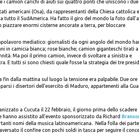
i camion carichi di aiuti sui quattro ponti che uniscono i due
tati americani (Osa), da rappresentanti della Chiesa cattolica 
 tutto il SudAmerica. Ha fatto il giro del mondo la foto dall’a
 piazzare enormi cisterne ancorate a terra, per bloccare
apolavoro mediatico: giornalisti da ogni angolo del mondo h
ani in camicia bianca; rose bianche; camion giganteschi tirati a
ità. Ma poi il primo camion, invece di svoltare a sinistra e
a. E tutti si sono chiesti quale fosse la strategia dei tre presid
a fin dalla mattina sul luogo la tensione era palpabile. Due ore
parsi i disertori dell’esercito di Maduro, appartenenti alla Gua
nizzato a Cucuta il 22 febbraio, il giorno prima dello scadere
ne hanno assistito all’evento sponsorizzato da Richard
Branso
mportanti nomi della musica latinoamericana
.
Nella folla dei parte
versato il confine con pochi soldi in tasca per seguire il conc