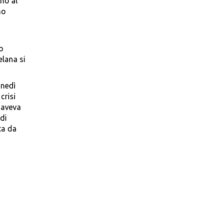
no al
no
i
io
elana si
unedì
crisi
 aveva
 di
ta da