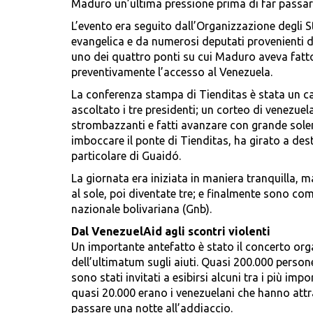
Maduro un’ultima pressione prima di far passare 
L’evento era seguito dall’Organizzazione degli S
evangelica e da numerosi deputati provenienti da
uno dei quattro ponti su cui Maduro aveva fatto
preventivamente l’accesso al Venezuela.
La conferenza stampa di Tienditas è stata un c
ascoltato i tre presidenti; un corteo di venezuel
strombazzanti e fatti avanzare con grande solenn
imboccare il ponte di Tienditas, ha girato a destr
particolare di Guaidó.
La giornata era iniziata in maniera tranquilla, m
al sole, poi diventate tre; e finalmente sono com
nazionale bolivariana (Gnb).
Dal VenezuelAid agli scontri violenti
Un importante antefatto è stato il concerto orga
dell’ultimatum sugli aiuti. Quasi 200.000 perso
sono stati invitati a esibirsi alcuni tra i più i
quasi 20.000 erano i venezuelani che hanno attra
passare una notte all’addiaccio.