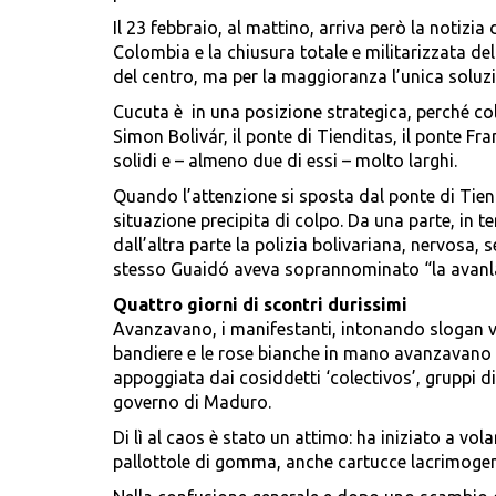
Il 23 febbraio, al mattino, arriva però la notizia 
Colombia e la chiusura totale e militarizzata dell
del centro, ma per la maggioranza l’unica soluzi
Cucuta è in una posizione strategica, perché col
Simon Bolivár, il ponte di Tienditas, il ponte Fr
solidi e – almeno due di essi – molto larghi.
Quando l’attenzione si sposta dal ponte di Tiend
situazione precipita di colpo. Da una parte, in t
dall’altra parte la polizia bolivariana, nervosa, 
stesso Guaidó aveva soprannominato “la avan
Quattro giorni di scontri durissimi
Avanzavano, i manifestanti, intonando slogan vol
bandiere e le rose bianche in mano avanzavano f
appoggiata dai cosiddetti ‘colectivos’, gruppi di
governo di Maduro.
Di lì al caos è stato un attimo: ha iniziato a vol
pallottole di gomma, anche cartucce lacrimogene