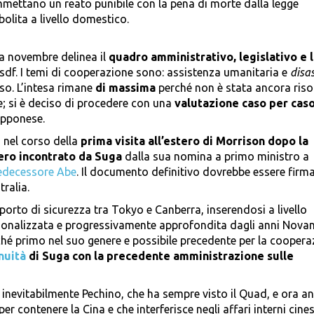
mmettano un reato punibile con la pena di morte dalla legge
olita a livello domestico.
 a novembre delinea il
quadro amministrativo, legislativo e 
Jsdf. I temi di cooperazione sono: assistenza umanitaria e
disa
rso. L’intesa rimane
di massima
perché non è stata ancora riso
e; si è deciso di procedere con una
valutazione caso per cas
apponese.
a nel corso della
prima visita all’estero di Morrison dopo la
ero incontrato da Suga
dalla sua nomina a primo ministro a
redecessore Abe
. Il documento definitivo dovrebbe essere firma
ralia.
pporto di sicurezza tra Tokyo e Canberra, inserendosi a livello
uzionalizzata e progressivamente approfondita dagli anni Novan
ché primo nel suo genere e possibile precedente per la coopera
nuità
di Suga con la
precedente amministrazione
sulle
inevitabilmente Pechino, che ha sempre visto il Quad, e ora an
per contenere la Cina e che interferisce negli affari interni cines