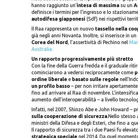
hanno raggiunto un’
intesa di massima
su un
A
definisce i termini per l’ingresso e lo stazionam
autodifesa giapponesi
(Sdf) nei rispettivi territ
Il Raa rappresenta un nuovo
tassello nella co
già negli anni Novanta. Inoltre, si inserisce in un
Corea del Nord
, l’assertività di Pechino nel
Mar
Australia.
Un rapporto progressivamente più stretto
Con la fine della Guerra fredda e il graduale ritir
cominciarono a vedersi reciprocamente come
p
ordine liberale
e
basato sulle regole
nell’Ind
un profilo basso
– per non irritare apertamente
fino ad arrivare al Raa di novembre. L’intensific
aumento dell’interoperabilità – a livello tecnologi
Infatti, nel 2007, Shinzo Abe e John Howard – p
sulla cooperazione di sicurezza
.Nello stesso 
ministri della Difesa e degli Esteri, che fino a 
Il rapporto di sicurezza tra i due Paesi fu elevato
strategica speciale
nel 2014. Da quel momento