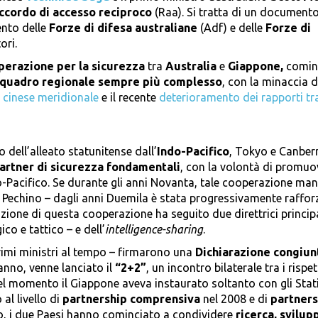
ccordo di accesso reciproco
(Raa). Si tratta di un document
ento delle
Forze di difesa australiane
(Adf) e delle
Forze di
ori.
operazione per la sicurezza
tra
Australia
e
Giappone,
comin
quadro regionale sempre più complesso
, con la minaccia d
 cinese meridionale
e il recente
deterioramento dei rapporti tr
o dell’alleato statunitense dall’
Indo-Pacifico
, Tokyo e Canber
artner di sicurezza fondamentali
, con la volontà di promuo
o-Pacifico. Se durante gli anni Novanta, tale cooperazione ma
 Pechino – dagli anni Duemila è stata progressivamente raffor
azione di questa cooperazione ha seguito due direttrici principa
co e tattico – e dell’
intelligence-sharing
.
rimi ministri al tempo – firmarono una
Dichiarazione congiun
anno, venne lanciato il
“2+2”
, un incontro bilaterale tra i rispet
quel momento il Giappone aveva instaurato soltanto con gli Stati
 al livello di
partnership comprensiva
nel 2008 e di
partners
, i due Paesi hanno cominciato a condividere
ricerca, svilup