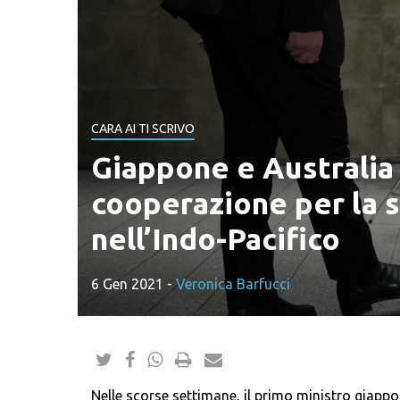
CARA AI TI SCRIVO
Giappone e Australia 
cooperazione per la 
nell’Indo-Pacifico
6 Gen 2021
-
Veronica Barfucci
Nelle scorse settimane, il primo ministro giapp