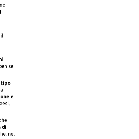
ano
l
il
ni
ben sei
 tipo
da
ione e
aesi,
che
 di
he, nel