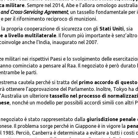
a militare
. Sempre nel 2014, Abe e l’allora omologo australi
 and Cross-Servicing Agreement
, un tassello fondamentale per i
e per il rifornimento reciproco di munizioni.
 la propria cooperazione di sicurezza con gli
Stati Uniti
, sia
e a livello multilaterale
. Il forum più importante è senz’altro 
 coinvolge anche l’India, inaugurato nel 2007.
e militari nei rispettivi Paesi e lo svolgimento delle esercitazio
anno cominciato a pensare al Raa. Il negoziato è però durato 
entrambe le parti.
estrema cautela perché si tratta del
primo accordo di questo
vrà ottenere l’approvazione del Parlamento. Inoltre, Tokyo ha 
’Australia un ulteriore
tassello nel processo di normalizzaz
nese
, nonché un modello per possibili accordi simili con altri P
l negoziato è stato rappresentato dalla
giurisdizione penale
onese. Il problema sorge perché in Giappone è in vigore la
pena
el 1985. Perciò, Canberra è determinata a evitare a tutti i costi c