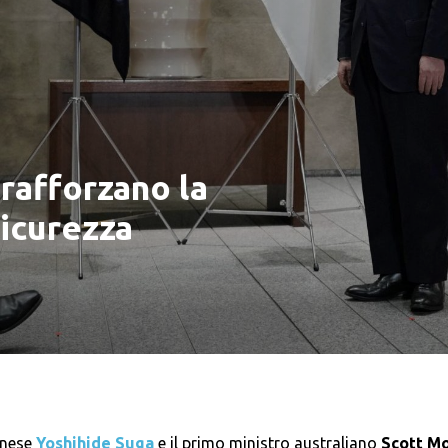
rafforzano la
sicurezza
onese
Yoshihide Suga
e il primo ministro australiano
Scott Mo