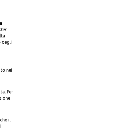
la
ster
lta
o
degli
to nei
ta. Per
zione
che il
i.