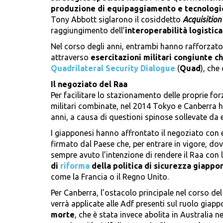
produzione di equipaggiamento e tecnologic
Tony Abbott siglarono il cosiddetto
Acquisition
raggiungimento dell’
interoperabilità logistica
Nel corso degli anni, entrambi hanno rafforzato
attraverso
esercitazioni militari congiunte ch
Quadrilateral Security Dialogue
(
Quad
), che
Il negoziato del Raa
Per facilitare lo stazionamento delle proprie forz
militari combinate, nel 2014 Tokyo e Canberra h
anni, a causa di questioni spinose sollevate da 
I giapponesi hanno affrontato il negoziato con 
firmato dal Paese che, per entrare in vigore, do
sempre avuto l’intenzione di rendere il Raa con l
di
riforma
della politica di sicurezza giappo
come la Francia o il Regno Unito.
Per Canberra, l’ostacolo principale nel corso de
verrà applicate alle Adf presenti sul ruolo giapp
morte
, che è stata invece abolita in Australia n