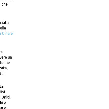
o che
ciata
ella
a Cina e
ra
vere un
ntenne
zata,
li:
ta
tivi
 Uniti.
hip
po e