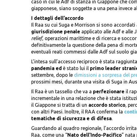
caso in cui le Adf di stanza in Giappone che co
giapponese, siano soggette a una pena invece ab
I dettagli dell’accordo
Il Raa su cui Suga e Morrison si sono accordati
giurisdizione penale
applicato alle Adf e alle 
relief
, operazioni marittime e di ricerca e socco
definitivamente la questione della pena di mort
eventuali reati commessi dalle Adf sul suolo gi
L’intesa sull’accesso reciproco è stata raggiunt
pandemia ed
è stato lui il
primo leader strani
settembre, dopo le
dimissioni a sorpresa del p
prossimi mesi, durante una visita di Suga in Aust
Il Raa è un tassello che va a
perfezionare
il ra
incrementale in una relazione che è stata istit
il Giappone si tratta di un
accordo storico
, per
con altri Paesi. Inoltre, il RAA conferma la
conti
tematiche di sicurezza e di difesa
.
Guardando al quadro regionale, l’accordo irrita 
Raa, come una “
Nato dell’Indo-Pacifico
” nata 