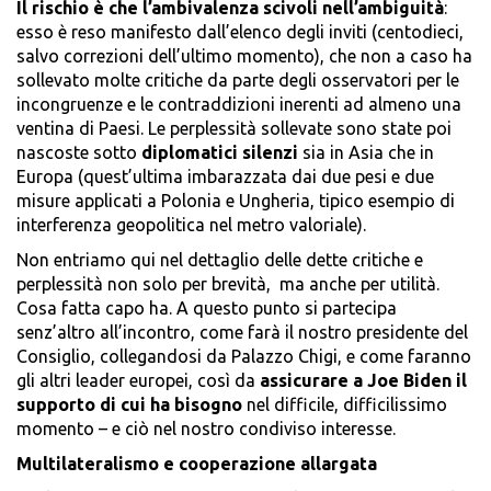
Il rischio è che l’ambivalenza scivoli nell’ambiguità
:
esso è reso manifesto dall’elenco degli inviti (centodieci,
salvo correzioni dell’ultimo momento), che non a caso ha
sollevato molte critiche da parte degli osservatori per le
incongruenze e le contraddizioni inerenti ad almeno una
ventina di Paesi. Le perplessità sollevate sono state poi
nascoste sotto
diplomatici silenzi
sia in Asia che in
Europa (quest’ultima imbarazzata dai due pesi e due
misure applicati a Polonia e Ungheria, tipico esempio di
interferenza geopolitica nel metro valoriale).
Non entriamo qui nel dettaglio delle dette critiche e
perplessità non solo per brevità, ma anche per utilità.
Cosa fatta capo ha. A questo punto si partecipa
senz’altro all’incontro, come farà il nostro presidente del
Consiglio, collegandosi da Palazzo Chigi, e come faranno
gli altri leader europei, così da
assicurare a Joe Biden il
supporto di cui ha bisogno
nel difficile, difficilissimo
momento – e ciò nel nostro condiviso interesse.
Multilateralismo e cooperazione allargata