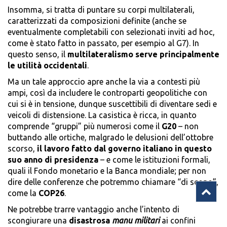
Insomma, si tratta di puntare su corpi multilaterali,
caratterizzati da composizioni definite (anche se
eventualmente completabili con selezionati inviti ad hoc,
come è stato fatto in passato, per esempio al G7). In
questo senso, il
multilateralismo serve principalmente
le utilità occidentali
.
Ma un tale approccio apre anche la via a contesti più
ampi, così da includere le controparti geopolitiche con
cui si è in tensione, dunque suscettibili di diventare sedi e
veicoli di distensione. La casistica è ricca, in quanto
comprende “gruppi” più numerosi come il
G20
– non
buttando alle ortiche, malgrado le delusioni dell’ottobre
scorso,
il lavoro fatto dal governo italiano in questo
suo anno di presidenza
– e come le istituzioni formali,
quali il Fondo monetario e la Banca mondiale; per non
dire delle conferenze che potremmo chiamare “di scopo”,
come la
COP26
.
Ne potrebbe trarre vantaggio anche l’intento di
scongiurare una
disastrosa
manu militari
ai confini