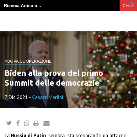
Search
for:
NUOVA COOPERAZIONE
Biden alla prova del primo
Summit delle democrazie
7 Dic 2021
-
Cesare Merlini
La
Russia di Putin
, sembra, sta preparando un attacco