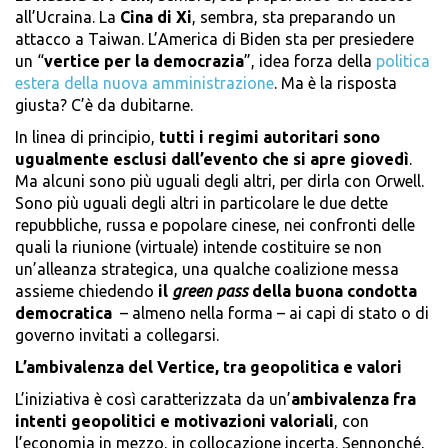
all’Ucraina. La
Cina di Xi
, sembra, sta preparando un
attacco a Taiwan. L’America di Biden sta per presiedere
un “
vertice per la democrazia
”, idea forza della
politica
estera della nuova amministrazione
. Ma è la risposta
giusta? C’è da dubitarne.
In linea di principio,
tutti i regimi autoritari sono
ugualmente esclusi dall’evento che si apre giovedì
.
Ma alcuni sono più uguali degli altri, per dirla con Orwell.
Sono più uguali degli altri in particolare le due dette
repubbliche, russa e popolare cinese, nei confronti delle
quali la riunione (virtuale) intende costituire se non
un’alleanza strategica, una qualche coalizione messa
assieme chiedendo
il
green pass
della buona condotta
democratica
– almeno nella forma – ai capi di stato o di
governo invitati a collegarsi.
L’ambivalenza del Vertice, tra geopolitica e valori
L’iniziativa è così caratterizzata da un’
ambivalenza fra
intenti geopolitici e motivazioni valoriali
, con
l’economia in mezzo, in collocazione incerta. Sennonché,