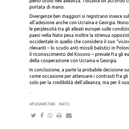
pieno titolo nell’alleanza. Tuttavia un accordo c
portata di mano.
Divergenze ben maggiori si registrano invece s
all’adesione anche con Ucraina e Georgia. Nonost
le perplessità tra gli alleati europei sulle condiz
paesi nella Nato pesa inoltre la strenua opposiz
occidentale in quello che considera il suo “vici
rilevanti – lo scudo anti-missili balistici in Pol
il riconoscimento del Kosovo – prevale fra gli 
della cooperazione con Ucraina e Georgia.
In conclusione, a parte la probabile decisione su
come occasione per attenuare i contrasti fra gli
solo per la credibilità dell’alleanza, ma per il su
.
AFGHANISTAN
NATO