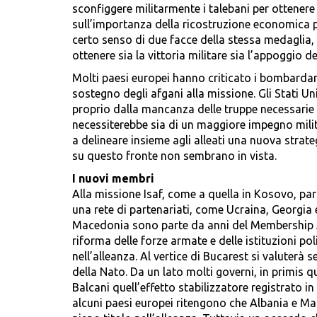
sconfiggere militarmente i talebani per ottenere i
sull’importanza della ricostruzione economica p
certo senso di due facce della stessa medaglia, 
ottenere sia la vittoria militare sia l’appoggio de
Molti paesi europei hanno criticato i bombardame
sostegno degli afgani alla missione. Gli Stati Un
proprio dalla mancanza delle truppe necessarie p
necessiterebbe sia di un maggiore impegno milit
a delineare insieme agli alleati una nuova strat
su questo fronte non sembrano in vista.
I nuovi membri
Alla missione Isaf, come a quella in Kosovo, pa
una rete di partenariati, come Ucraina, Georgia e
Macedonia sono parte da anni del Membership A
riforma delle forze armate e delle istituzioni po
nell’alleanza. Al vertice di Bucarest si valuterà se
della Nato. Da un lato molti governi, in primis
Balcani quell’effetto stabilizzatore registrato i
alcuni paesi europei ritengono che Albania e Mac