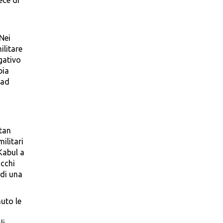
ece di
Nei
ilitare
ogativo
bia
 ad
stan
ilitari
Kabul a
acchi
 di una
uto le