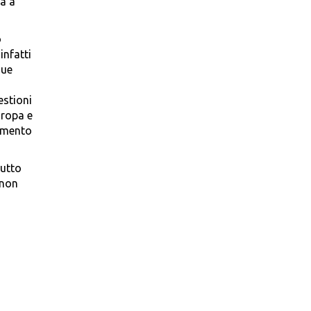
ra a
o
infatti
due
estioni
uropa e
zamento
tutto
 non