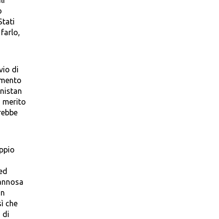
li
o
Stati
farlo,
vio di
namento
anistan
n merito
rebbe
oppio
ed
’annosa
in
sì che
 di