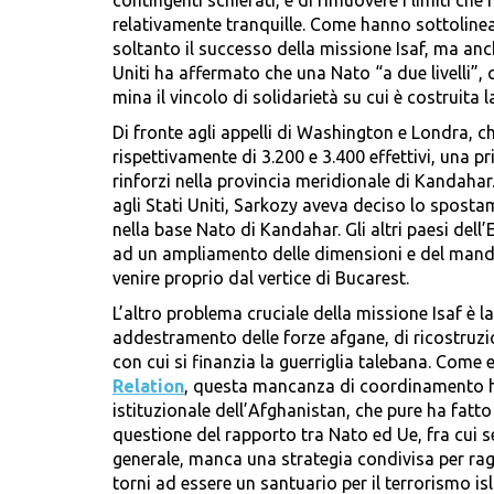
contingenti schierati, e di rimuovere i limiti che
relativamente tranquille. Come hanno sottolinea
soltanto il successo della missione Isaf, ma anche
Uniti ha affermato che una Nato “a due livelli”, 
mina il vincolo di solidarietà su cui è costruita 
Di fronte agli appelli di Washington e Londra, 
rispettivamente di 3.200 e 3.400 effettivi, una p
rinforzi nella provincia meridionale di Kandahar.
agli Stati Uniti, Sarkozy aveva deciso lo sposta
nella base Nato di Kandahar. Gli altri paesi del
ad un ampliamento delle dimensioni e del manda
venire proprio dal vertice di Bucarest.
L’altro problema cruciale della missione Isaf è l
addestramento delle forze afgane, di ricostruzi
con cui si finanzia la guerriglia talebana. Come
Relation
, questa mancanza di coordinamento ha
istituzionale dell’Afghanistan, che pure ha fatto
questione del rapporto tra Nato ed Ue, fra cui 
generale, manca una strategia condivisa per ragg
torni ad essere un santuario per il terrorismo is