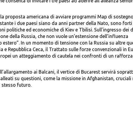
he consenta di invitare i tre paesi ad aderire all’alleanza semb
ulla proposta americana di avviare programmi Map di sostegn
ante i due paesi siano da anni partner della Nato, sono forti 
ioni politiche ed economiche di Kiev e Tbilisi. Sull’ingresso dei 
ione della Russia, che non vuole un’estensione dell’influenza
no estero”. In un momento di tensione con la Russia su altre qu
onia e Repubblica Ceca, il Trattato sulle forze convenzionali in E
europei un atteggiamento di cautela nei confronti di un raffor
ll’allargamento ai Balcani, il vertice di Bucarest servirà soprat
 alleati su questioni, come la missione in Afghanistan, cruciali
o stesso futuro.