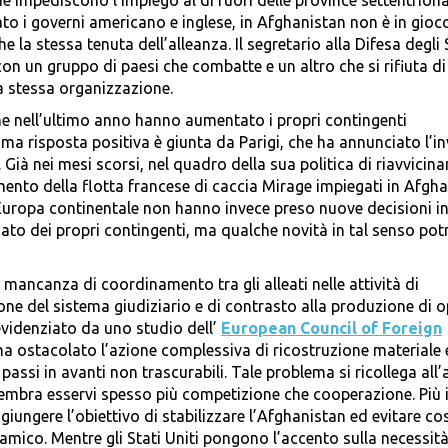
 ne impediscono l’impiego al di fuori delle province settentriona
to i governi americano e inglese, in Afghanistan non è in gioc
 la stessa tenuta dell’alleanza. Il segretario alla Difesa degli 
con un gruppo di paesi che combatte e un altro che si rifiuta di 
la stessa organizzazione.
che nell’ultimo anno hanno aumentato i propri contingenti
rima risposta positiva è giunta da Parigi, che ha annunciato l’in
 Già nei mesi scorsi, nel quadro della sua politica di riavvici
mento della flotta francese di caccia Mirage impiegati in Afgh
l’Europa continentale non hanno invece preso nuove decisioni i
to dei propri contingenti, ma qualche novità in tal senso pot
a mancanza di coordinamento tra gli alleati nelle attività di
one del sistema giudiziario e di contrasto alla produzione di 
 evidenziato da uno studio dell’
European Council of Foreign
 ostacolato l’azione complessiva di ricostruzione materiale 
 passi in avanti non trascurabili. Tale problema si ricollega all
sembra esservi spesso più competizione che cooperazione. Più 
iungere l’obiettivo di stabilizzare l’Afghanistan ed evitare co
lamico. Mentre gli Stati Uniti pongono l’accento sulla necessità