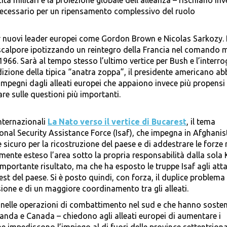
ità militari e la proiezione globale dell’alleanza – rischiano inv
ecessario per un ripensamento complessivo del ruolo
er nuovi leader europei come Gordon Brown e Nicolas Sarkozy. 
scalpore ipotizzando un reintegro della Francia nel comando m
 1966. Sarà al tempo stesso l’ultimo vertice per Bush e l’interr
izione della tipica “anatra zoppa”, il presidente americano ab
impegni dagli alleati europei che appaiono invece più propensi
e sulle questioni più importanti.
Internazionali
La Nato verso il vertice di Bucarest
, il tema
ional Security Assistance Force (Isaf), che impegna in Afghani
 sicuro per la ricostruzione del paese e di addestrare le forze m
mente esteso l’area sotto la propria responsabilità dalla sola 
un importante risultato, ma che ha esposto le truppe Isaf agli att
’est del paese. Si è posto quindi, con forza, il duplice problema
ssione e di un maggiore coordinamento tra gli alleati.
i nelle operazioni di combattimento nel sud e che hanno sosten
landa e Canada – chiedono agli alleati europei di aumentare i