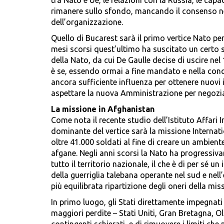
tra Nato e Ue, le relazioni con la Russia, le capac
rimanere sullo sfondo, mancando il consenso n
dell’organizzazione.
Quello di Bucarest sarà il primo vertice Nato p
mesi scorsi quest’ultimo ha suscitato un certo 
della Nato, da cui De Gaulle decise di uscire nel
è se, essendo ormai a fine mandato e nella cond
ancora sufficiente influenza per ottenere nuovi 
aspettare la nuova Amministrazione per negoziar
La missione in Afghanistan
Come nota il recente studio dell’Istituto Affari 
dominante del vertice sarà la missione Internat
oltre 41.000 soldati al fine di creare un ambiente
afgane. Negli anni scorsi la Nato ha progressiva
tutto il territorio nazionale, il che è di per sé 
della guerriglia talebana operante nel sud e nell
più equilibrata ripartizione degli oneri della mi
In primo luogo, gli Stati direttamente impegnat
maggiori perdite – Stati Uniti, Gran Bretagna, O