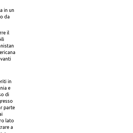
a in un
do da
re il
ili
anistan
mericana
avanti
iti in
ania e
so di
ngresso
ar parte
ai
ro lato
trare a