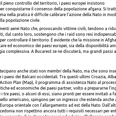
l pieno controllo del territorio, i paesi europei insistono
er conquistarne il consenso della popolazione afgana. Si tratt
ma nella pratica è difficile calibrare l’azione della Nato in mo
lla popolazione civile.
nti aerei Nato che, provocando vittime civili, tendono a ridur
iti, dal canto loro, sostengono che i raid sono resi indispensab
er controllare il territorio. È evidente che la missione in Afgh
are ed economico dei paesi europei, sia della disponibilità a
egia complessiva. A Bucarest se ne discuterà, ma grandi passi 
rtecipano anche stati non membri della Nato, ma che sono inser
 i paesi dei Balcani occidentali. Tra questi ultimi Croazia, Alb
ction Plan (Map), il programma di assistenza Nato al proces
litiche ed economiche dei paesi partner, volto a prepararne l’i
 i tre paesi, o alcuni di essi, siano pronti per essere invitati a f
 quello americano, spingono per un ingresso che estenda anche 
n Europa orientale con l’allargamento ad est della Nato. Dall’alt
edonia non rispettino ancora tutti i requisiti necessari per en