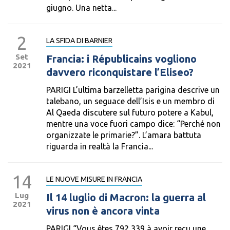
giugno. Una netta...
2
LA SFIDA DI BARNIER
Set
Francia: i Républicains vogliono
2021
davvero riconquistare l’Eliseo?
PARIGI L’ultima barzelletta parigina descrive un
talebano, un seguace dell’Isis e un membro di
Al Qaeda discutere sul futuro potere a Kabul,
mentre una voce fuori campo dice: “Perché non
organizzate le primarie?”. L’amara battuta
riguarda in realtà la Francia...
14
LE NUOVE MISURE IN FRANCIA
Lug
Il 14 luglio di Macron: la guerra al
2021
virus non è ancora vinta
PARIGI “Vous êtes 792 339 à avoir reçu une