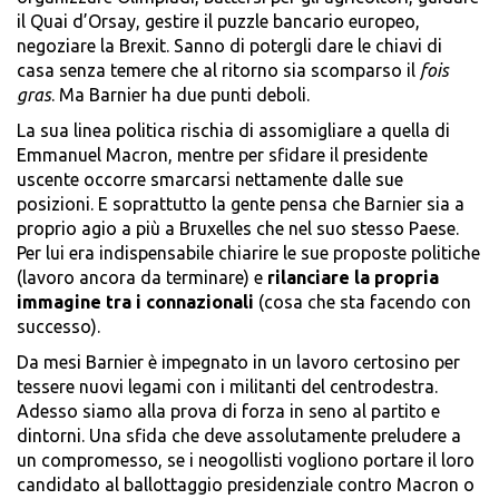
il Quai d’Orsay, gestire il puzzle bancario europeo,
negoziare la Brexit. Sanno di potergli dare le chiavi di
casa senza temere che al ritorno sia scomparso il
fois
gras
. Ma Barnier ha due punti deboli.
La sua linea politica rischia di assomigliare a quella di
Emmanuel Macron, mentre per sfidare il presidente
uscente occorre smarcarsi nettamente dalle sue
posizioni. E soprattutto la gente pensa che Barnier sia a
proprio agio a più a Bruxelles che nel suo stesso Paese.
Per lui era indispensabile chiarire le sue proposte politiche
(lavoro ancora da terminare) e
rilanciare la propria
immagine tra i connazionali
(cosa che sta facendo con
successo).
Da mesi Barnier è impegnato in un lavoro certosino per
tessere nuovi legami con i militanti del centrodestra.
Adesso siamo alla prova di forza in seno al partito e
dintorni. Una sfida che deve assolutamente preludere a
un compromesso, se i neogollisti vogliono portare il loro
candidato al ballottaggio presidenziale contro Macron o