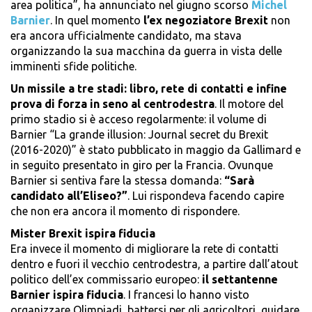
area politica”, ha annunciato nel giugno scorso
Michel
Barnier
. In quel momento
l’ex negoziatore Brexit
non
era ancora ufficialmente candidato, ma stava
organizzando la sua macchina da guerra in vista delle
imminenti sfide politiche.
Un missile a tre stadi: libro, rete di contatti e infine
prova di forza in seno al centrodestra
. Il motore del
primo stadio si è acceso regolarmente: il volume di
Barnier “La grande illusion: Journal secret du Brexit
(2016-2020)” è stato pubblicato in maggio da Gallimard e
in seguito presentato in giro per la Francia. Ovunque
Barnier si sentiva fare la stessa domanda:
“Sarà
candidato all’Eliseo?”
. Lui rispondeva facendo capire
che non era ancora il momento di rispondere.
Mister Brexit ispira fiducia
Era invece il momento di migliorare la rete di contatti
dentro e fuori il vecchio centrodestra, a partire dall’atout
politico dell’ex commissario europeo:
il settantenne
Barnier ispira fiducia
. I francesi lo hanno visto
organizzare Olimpiadi, battersi per gli agricoltori, guidare