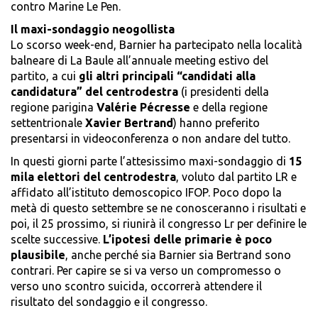
contro Marine Le Pen.
Il maxi-sondaggio neogollista
Lo scorso week-end, Barnier ha partecipato nella località
balneare di La Baule all’annuale meeting estivo del
partito, a cui
gli altri principali “candidati alla
candidatura” del centrodestra
(i presidenti della
regione parigina
Valérie Pécresse
e della regione
settentrionale
Xavier Bertrand
) hanno preferito
presentarsi in videoconferenza o non andare del tutto.
In questi giorni parte l’attesissimo maxi-sondaggio di
15
mila elettori del centrodestra
, voluto dal partito LR e
affidato all’istituto demoscopico IFOP. Poco dopo la
metà di questo settembre se ne conosceranno i risultati e
poi, il 25 prossimo, si riunirà il congresso Lr per definire le
scelte successive.
L’ipotesi delle primarie è poco
plausibile
, anche perché sia Barnier sia Bertrand sono
contrari. Per capire se si va verso un compromesso o
verso uno scontro suicida, occorrerà attendere il
risultato del sondaggio e il congresso.