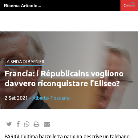
Search
for:
LA SFIDA DI BARNIER
Francia: i Républicains vogliono
davvero riconquistare l’Eliseo?
2 Set 2021
-
Alberto Toscano
PARIGI L’ultima barzelletta parigina descrive un talebano,