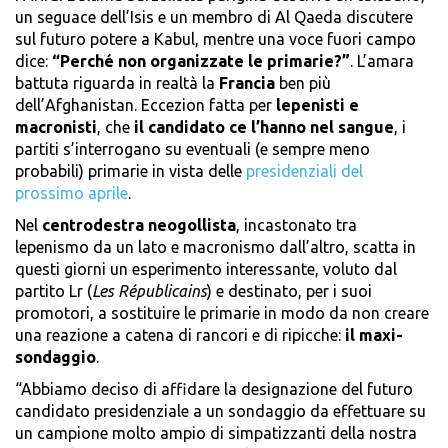
un seguace dell’Isis e un membro di Al Qaeda discutere
sul futuro potere a Kabul, mentre una voce fuori campo
dice:
“Perché non organizzate le primarie?”
. L’amara
battuta riguarda in realtà la
Francia
ben più
dell’Afghanistan. Eccezion fatta per
lepenisti e
macronisti
, che
il candidato ce l’hanno nel sangue
, i
partiti s’interrogano su eventuali (e sempre meno
probabili) primarie in vista delle
presidenziali del
prossimo aprile
.
Nel
centrodestra neogollista
, incastonato tra
lepenismo da un lato e macronismo dall’altro, scatta in
questi giorni un esperimento interessante, voluto dal
partito Lr (
Les Républicains
) e destinato, per i suoi
promotori, a sostituire le primarie in modo da non creare
una reazione a catena di rancori e di ripicche:
il maxi-
sondaggio
.
“Abbiamo deciso di affidare la designazione del futuro
candidato presidenziale a un sondaggio da effettuare su
un campione molto ampio di simpatizzanti della nostra