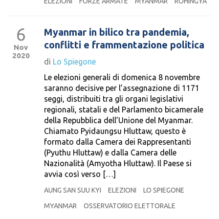
ELEZIONI
FORZE ARMATE
MYANMAR
ROHINGYA
6
Myanmar in bilico tra pandemia,
conflitti e frammentazione politica
Nov
2020
di
Lo Spiegone
Le elezioni generali di domenica 8 novembre
saranno decisive per l’assegnazione di 1171
seggi, distribuiti tra gli organi legislativi
regionali, statali e del Parlamento bicamerale
della Repubblica dell’Unione del Myanmar.
Chiamato Pyidaungsu Hluttaw, questo è
formato dalla Camera dei Rappresentanti
(Pyuthu Hluttaw) e dalla Camera delle
Nazionalità (Amyotha Hluttaw). Il Paese si
avvia così verso […]
AUNG SAN SUU KYI
ELEZIONI
LO SPIEGONE
MYANMAR
OSSERVATORIO ELETTORALE