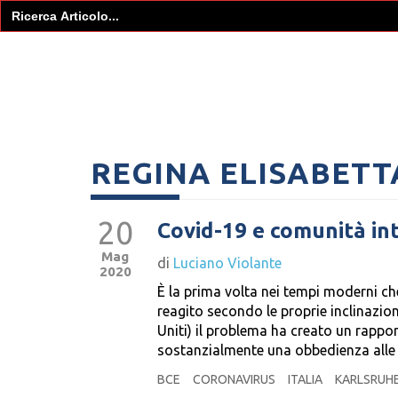
Search
for:
REGINA ELISABETTA
20
Covid-19 e comunità in
Mag
di
Luciano Violante
2020
È la prima volta nei tempi moderni c
reagito secondo le proprie inclinazio
Uniti) il problema ha creato un rapport
sostanzialmente una obbedienza alle 
BCE
CORONAVIRUS
ITALIA
KARLSRUH