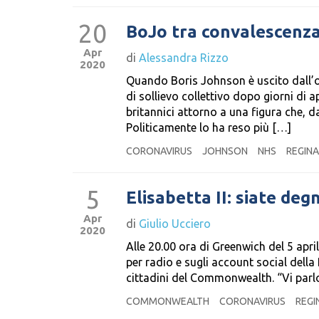
20
BoJo tra convalescenza
Apr
di
Alessandra Rizzo
2020
Quando Boris Johnson è uscito dall’o
di sollievo collettivo dopo giorni di a
britannici attorno a una figura che, d
Politicamente lo ha reso più […]
CORONAVIRUS
JOHNSON
NHS
REGINA
5
Elisabetta II: siate degn
Apr
di
Giulio Ucciero
2020
Alle 20.00 ora di Greenwich del 5 apri
per radio e sugli account social della 
cittadini del Commonwealth. “Vi parlo
COMMONWEALTH
CORONAVIRUS
REGI