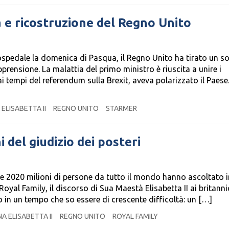
 e ricostruzione del Regno Unito
spedale la domenica di Pasqua, il Regno Unito ha tirato un s
pprensione. La malattia del primo ministro è riuscita a unire i
ai tempi del referendum sulla Brexit, aveva polarizzato il Paese
 ELISABETTA II
REGNO UNITO
STARMER
i del giudizio dei posteri
le 2020 milioni di persone da tutto il mondo hanno ascoltato in
Royal Family, il discorso di Sua Maestà Elisabetta II ai britannic
 in un tempo che so essere di crescente difficoltà: un […]
NA ELISABETTA II
REGNO UNITO
ROYAL FAMILY