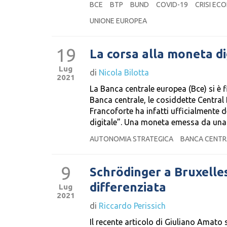
BCE
BTP
BUND
COVID-19
CRISI EC
UNIONE EUROPEA
19
La corsa alla moneta digi
Lug
di
Nicola Bilotta
2021
La Banca centrale europea (Bce) si è 
Banca centrale, le cosiddette Central B
Francoforte ha infatti ufficialmente 
digitale”. Una moneta emessa da una
AUTONOMIA STRATEGICA
BANCA CENTR
9
Schrödinger a Bruxelles
differenziata
Lug
2021
di
Riccardo Perissich
Il recente articolo di Giuliano Amato