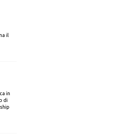
a il
ca in
o di
rship