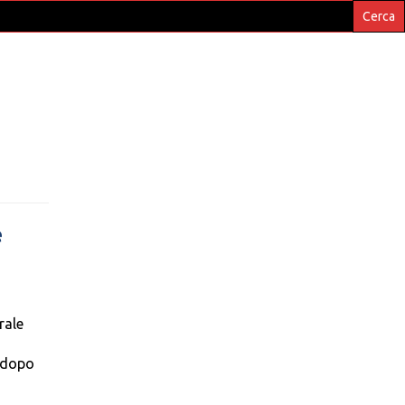
e
rale
) dopo