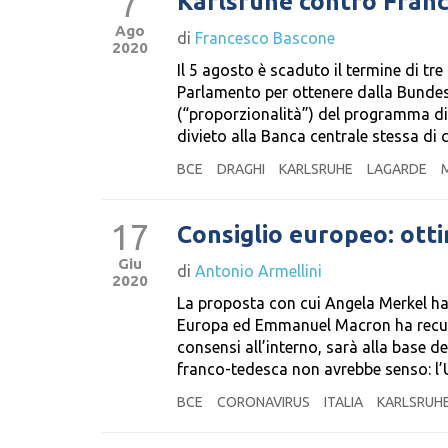
7
Karlsruhe contro Fran
Ago
di
Francesco Bascone
2020
Il 5 agosto è scaduto il termine di tr
Parlamento per ottenere dalla Bundes
(“proporzionalità”) del programma di a
divieto alla Banca centrale stessa di
BCE
DRAGHI
KARLSRUHE
LAGARDE
17
Consiglio europeo: ott
Giu
di
Antonio Armellini
2020
La proposta con cui Angela Merkel ha r
Europa ed Emmanuel Macron ha recuper
consensi all’interno, sarà alla base d
franco-tedesca non avrebbe senso: l
BCE
CORONAVIRUS
ITALIA
KARLSRUH