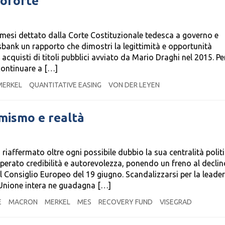
coforte
e mesi dettato dalla Corte Costituzionale tedesca a governo e
bank un rapporto che dimostri la legittimità e opportunità
cquisti di titoli pubblici avviato da Mario Draghi nel 2015. Pen
 continuare a […]
MERKEL
QUANTITATIVE EASING
VON DER LEYEN
imismo e realtà
iaffermato oltre ogni possibile dubbio la sua centralità politi
ato credibilità e autorevolezza, ponendo un freno al declin
el Consiglio Europeo del 19 giugno. Scandalizzarsi per la leade
’Unione intera ne guadagna […]
E
MACRON
MERKEL
MES
RECOVERY FUND
VISEGRAD