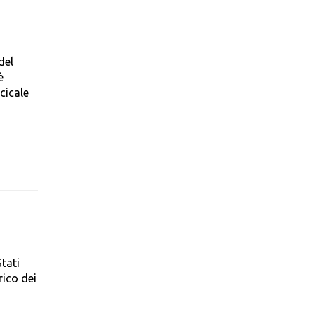
del
è
cicale
tati
rico dei