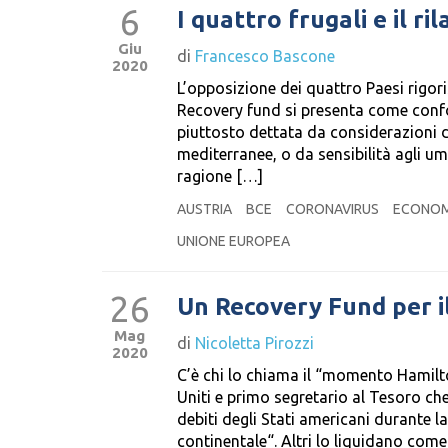
6
I quattro frugali e il ri
Giu
di
Francesco Bascone
2020
L’opposizione dei quattro Paesi rigor
Recovery fund si presenta come confo
piuttosto dettata da considerazioni d
mediterranee, o da sensibilità agli um
ragione […]
AUSTRIA
BCE
CORONAVIRUS
ECONOM
UNIONE EUROPEA
26
Un Recovery Fund per i
Mag
di
Nicoletta Pirozzi
2020
C’è chi lo chiama il “momento Hamilto
Uniti e primo segretario al Tesoro che
debiti degli Stati americani durante l
continentale“. Altri lo liquidano com