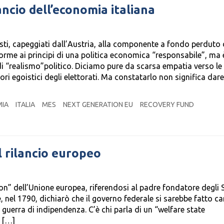
lancio dell’economia italiana
isti, capeggiati dall’Austria, alla componente a fondo perduto 
rme ai principi di una politica economica “responsabile”, ma 
i “realismo”politico. Diciamo pure da scarsa empatia verso le 
ori egoistici degli elettorati. Ma constatarlo non significa dare
IA
ITALIA
MES
NEXT GENERATION EU
RECOVERY FUND
l rilancio europeo
n” dell’Unione europea, riferendosi al padre fondatore degli S
, nel 1790, dichiarò che il governo federale si sarebbe fatto ca
a guerra di indipendenza. C’è chi parla di un “welfare state
e […]