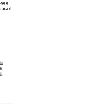
one e
atica è
lo
di
i.