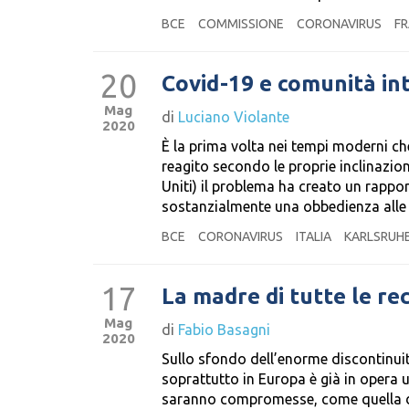
BCE
COMMISSIONE
CORONAVIRUS
FR
20
Covid-19 e comunità in
Mag
di
Luciano Violante
2020
È la prima volta nei tempi moderni c
reagito secondo le proprie inclinazio
Uniti) il problema ha creato un rapport
sostanzialmente una obbedienza alle 
BCE
CORONAVIRUS
ITALIA
KARLSRUH
17
La madre di tutte le rec
Mag
di
Fabio Basagni
2020
Sullo sfondo dell’enorme discontinui
soprattutto in Europa è già in opera u
saranno compromesse, come quella dei v