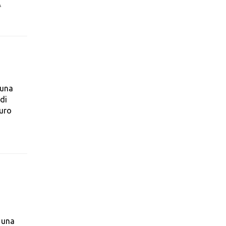
A
 una
 di
euro
 una