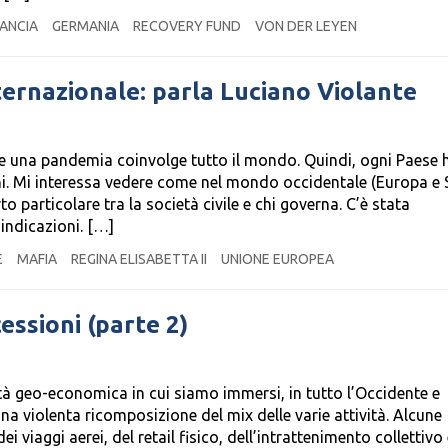
ANCIA
GERMANIA
RECOVERY FUND
VON DER LEYEN
ternazionale: parla Luciano Violante
he una pandemia coinvolge tutto il mondo. Quindi, ogni Paese 
ni. Mi interessa vedere come nel mondo occidentale (Europa e 
o particolare tra la società civile e chi governa. C’è stata
indicazioni. […]
E
MAFIA
REGINA ELISABETTA II
UNIONE EUROPEA
essioni (parte 2)
tà geo-economica in cui siamo immersi, in tutto l’Occidente e
na violenta ricomposizione del mix delle varie attività. Alcune
iaggi aerei, del retail fisico, dell’intrattenimento collettivo 