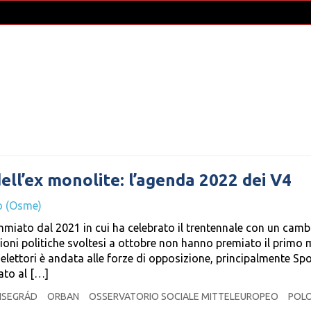
dell’ex monolite: l’agenda 2022 dei V4
o (Osme)
miato dal 2021 in cui ha celebrato il trentennale con un camb
zioni politiche svoltesi a ottobre non hanno premiato il primo 
 elettori è andata alle forze di opposizione, principalmente Spo
ato al […]
 VISEGRÁD
ORBAN
OSSERVATORIO SOCIALE MITTELEUROPEO
POLO