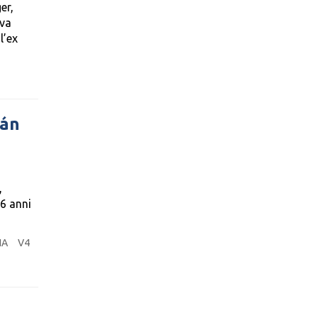
er,
eva
l’ex
bán
,
46 anni
IA
V4