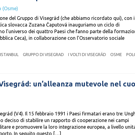
o (Osme)
one del Gruppo di Visegrád (che abbiamo ricordato qui), con i
bblica slovacca Zuzana Čaputová inauguriamo un ciclo di
no l’universo dei quattro Paesi che fanno parte della formazi
bblica Ceca), in collaborazione con l’Osservatorio sociale
 ISTANBUL
GRUPPO DI VISEGRAD
I VOLTI DI VISEGRÁD
OSME
POL
 Visegrád: un’alleanza mutevole nel cu
egrád (V4). Il 15 febbraio 1991 i Paesi firmatari erano tre: Ungh
o deciso di stabilire un rapporto di cooperazione nei campi
itare e promuovere la loro integrazione europea, a livello unita
orto. In seguito questo […]