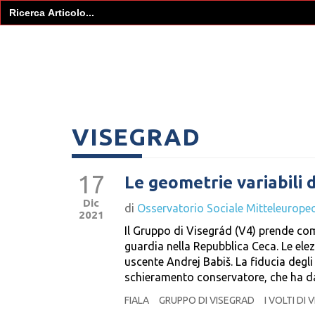
Search
for:
VISEGRAD
17
Le geometrie variabili 
Dic
di
Osservatorio Sociale Mitteleurope
2021
Il Gruppo di Visegrád (V4) prende com
guardia nella Repubblica Ceca. Le ele
uscente Andrej Babiš. La fiducia degli
schieramento conservatore, che ha d
FIALA
GRUPPO DI VISEGRAD
I VOLTI DI