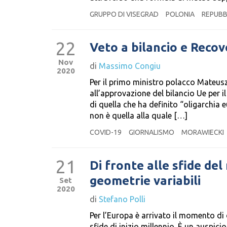
GRUPPO DI VISEGRAD
POLONIA
REPUBB
22
Veto a bilancio e Recov
Nov
di
Massimo Congiu
2020
Per il primo ministro polacco Mateusz
all’approvazione del bilancio Ue per 
di quella che ha definito “oligarchia e
non è quella alla quale […]
COVID-19
GIORNALISMO
MORAWIECKI
21
Di fronte alle sfide d
geometrie variabili
Set
2020
di
Stefano Polli
Per l’Europa è arrivato il momento di 
sfide di inizio millennio. È un auspici