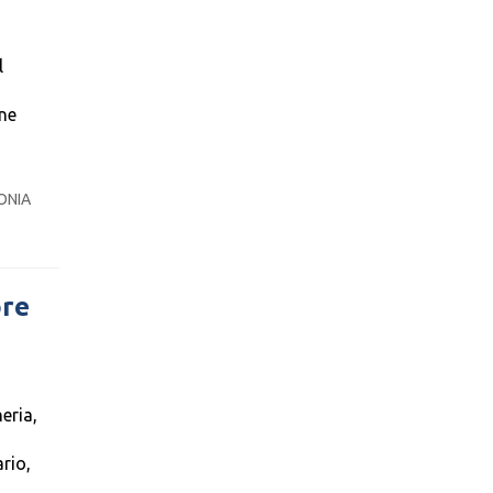
l
one
ONIA
ore
eria,
rio,