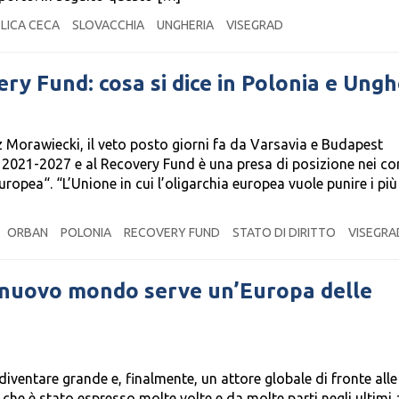
LICA CECA
SLOVACCHIA
UNGHERIA
VISEGRAD
ery Fund: cosa si dice in Polonia e Ungh
 Morawiecki, il veto posto giorni fa da Varsavia e Budapest
il 2021-2027 e al Recovery Fund è una presa di posizione nei co
uropea“. “L’Unione in cui l’oligarchia europea vuole punire i più
ORBAN
POLONIA
RECOVERY FUND
STATO DI DIRITTO
VISEGRA
el nuovo mondo serve un’Europa delle
diventare grande e, finalmente, un attore globale di fronte all
o che è stato espresso molte volte e da molte parti negli ultimi 