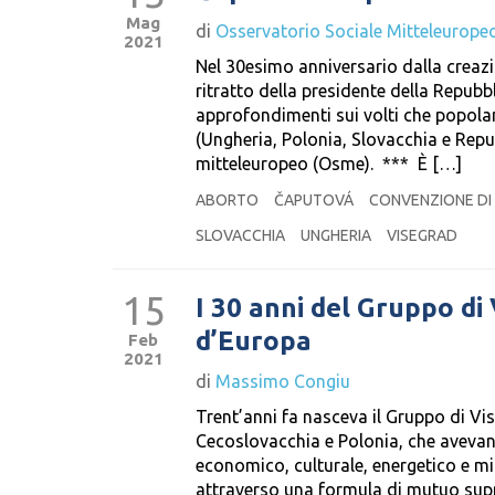
Mag
di
Osservatorio Sociale Mitteleurope
2021
Nel 30esimo anniversario dalla creazi
ritratto della presidente della Repu
approfondimenti sui volti che popola
(Ungheria, Polonia, Slovacchia e Repu
mitteleuropeo (Osme). *** È […]
ABORTO
ČAPUTOVÁ
CONVENZIONE DI
SLOVACCHIA
UNGHERIA
VISEGRAD
15
I 30 anni del Gruppo di
d’Europa
Feb
2021
di
Massimo Congiu
Trent’anni fa nasceva il Gruppo di Vis
Cecoslovacchia e Polonia, che avevan
economico, culturale, energetico e mil
attraverso una formula di mutuo supp