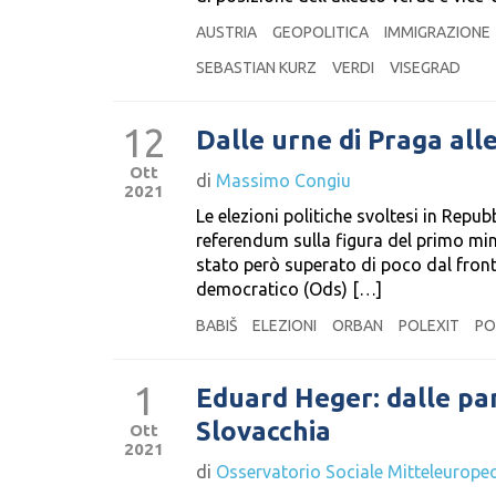
AUSTRIA
GEOPOLITICA
IMMIGRAZIONE
SEBASTIAN KURZ
VERDI
VISEGRAD
12
Dalle urne di Praga alle
Ott
di
Massimo Congiu
2021
Le elezioni politiche svoltesi in Repu
referendum sulla figura del primo mini
stato però superato di poco dal fronte
democratico (Ods) […]
BABIŠ
ELEZIONI
ORBAN
POLEXIT
PO
1
Eduard Heger: dalle pan
Slovacchia
Ott
2021
di
Osservatorio Sociale Mitteleurope