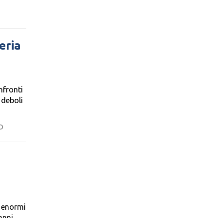
eria
nfronti
 deboli
D
e enormi
anni,