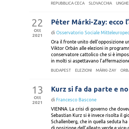
REPUBBLICA CECA
SLOVACCHIA
UNGHE
22
Péter Márki-Zay: ecco l
Ott
di
Osservatorio Sociale Mitteleurope
2021
Ora il fronte unito dell’opposizione u
Viktor Orbán alle elezioni in programm
conservatore cattolico che si è impost
in molti si aspettavano l’affermazion
BUDAPEST
ELEZIONI
MÁRKI-ZAY
ORB
13
Kurz si fa da parte e n
Ott
di
Francesco Bascone
2021
VIENNA. La crisi di governo che dovev
Sebastian Kurz si è invece risolta il 
Schallenberg, che in quella seduta ha
di posizione dell’alleato verde e vice-