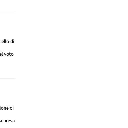
uello di
el voto
ione di
ra presa