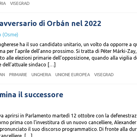
RIA
VISEGRAD
’avversario di Orbán nel 2022
o (Osme)
ngherese ha il suo candidato unitario, un volto da opporre a q
a per l’aprile dell’anno prossimo. Si tratta di Péter Márki-Zay,
o alle elezioni primarie dell’opposizione, quando alla vigilia d
e dell’attuale sindaco […]
AN
PRIMARIE
UNGHERIA
UNIONE EUROPEA
VISEGRAD
omina il successore
a aprirsi in Parlamento martedì 12 ottobre con la defenestraz
giorno prima con l’investitura di un nuovo cancelliere, Alexander
 pronunciato il suo discorso programmatico. Di fronte alla du
cancelliere, […]