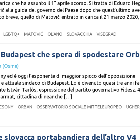
arica che ha assunto il 1° aprile scorso. Si tratta di Eduard Heg
ič alla guida del governo del Paese dopo che quest’ultimo av
o breve, quello di Matovič: entrato in carica il 21 marzo 2020, 
LGBTQ+
MATOVIĆ
OL’ANO
SLOVACCHIA
VISEGRAD
di Budapest che spera di spodestare Or
o (Osme)
ony ed è oggi l’esponente di maggior spicco dell’opposizione
e attuale sindaco di Budapest. Lo è divenuto quasi tre anni fa
te István Tarlós, espressione del partito governativo Fidesz. 
yarmat, cittadina di neanche […]
CSONY
ORBAN
OSSERVATORIO SOCIALE MITTELEUROPEO
UGHER
e slovacca portabandiera dell’altro V4