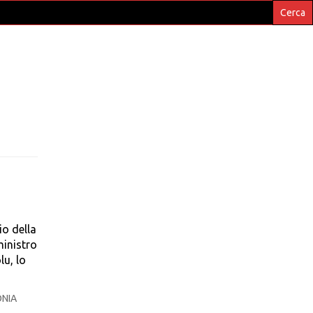
io della
ministro
lu, lo
NIA