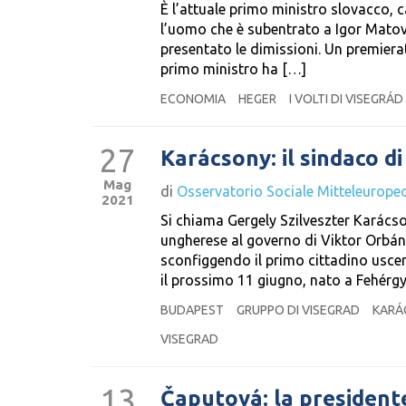
È l’attuale primo ministro slovacco, c
l’uomo che è subentrato a Igor Matov
presentato le dimissioni. Un premierat
primo ministro ha […]
ECONOMIA
HEGER
I VOLTI DI VISEGRÁD
27
Karácsony: il sindaco 
Mag
di
Osservatorio Sociale Mitteleurope
2021
Si chiama Gergely Szilveszter Karács
ungherese al governo di Viktor Orbán 
sconfiggendo il primo cittadino uscen
il prossimo 11 giugno, nato a Fehérg
BUDAPEST
GRUPPO DI VISEGRAD
KARÁ
VISEGRAD
13
Čaputová: la president