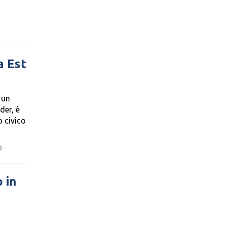
a Est
 un
der, è
o civico
D
 in