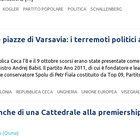
KOGLER
PARTITO POPOLARE
POLITICA
SCHALLENBERG
 piazze di Varsavia: i terremoti politici 
bblica Ceca l’8 e il 9 ottobre scorsi erano state presentate come
stro Andrej Babiš. Il partito Ano 2011, di cui è fondatore e lea
 conservatore Spolu di Petr Fiala costituito da Top 09, Partit
LONIA
REPUBBLICA CECA
UNGHERIA
UNIONE EUROPEA
VISEGRA
che di una Cattedrale alla premiership
o (Osme)