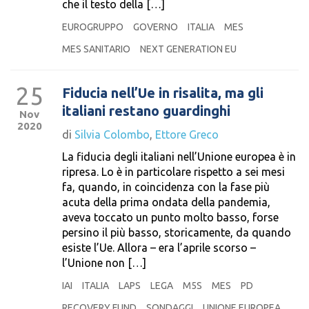
che il testo della […]
EUROGRUPPO
GOVERNO
ITALIA
MES
MES SANITARIO
NEXT GENERATION EU
25
Fiducia nell’Ue in risalita, ma gli
italiani restano guardinghi
Nov
2020
di
Silvia Colombo
,
Ettore Greco
La fiducia degli italiani nell’Unione europea è in
ripresa. Lo è in particolare rispetto a sei mesi
fa, quando, in coincidenza con la fase più
acuta della prima ondata della pandemia,
aveva toccato un punto molto basso, forse
persino il più basso, storicamente, da quando
esiste l’Ue. Allora – era l’aprile scorso –
l’Unione non […]
IAI
ITALIA
LAPS
LEGA
M5S
MES
PD
RECOVERY FUND
SONDAGGI
UNIONE EUROPEA