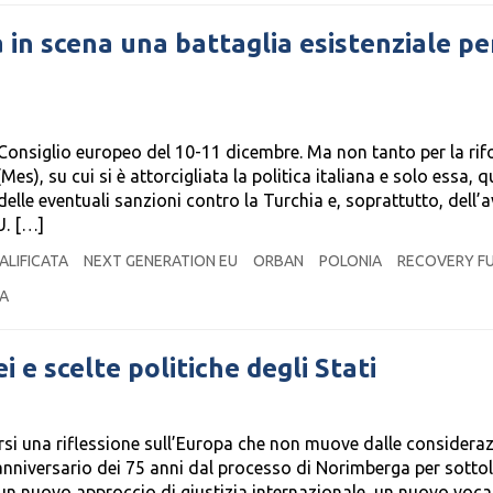
 in scena una battaglia esistenziale per
Consiglio europeo del 10-11 dicembre. Ma non tanto per la ri
es), su cui si è attorcigliata la politica italiana e solo essa, 
, delle eventuali sanzioni contro la Turchia e, soprattutto, dell’
U. […]
LIFICATA
NEXT GENERATION EU
ORBAN
POLONIA
RECOVERY F
A
i e scelte politiche degli Stati
orsi una riflessione sull’Europa che non muove dalle consideraz
anniversario dei 75 anni dal processo di Norimberga per sotto
n nuovo approccio di giustizia internazionale, un nuovo voca