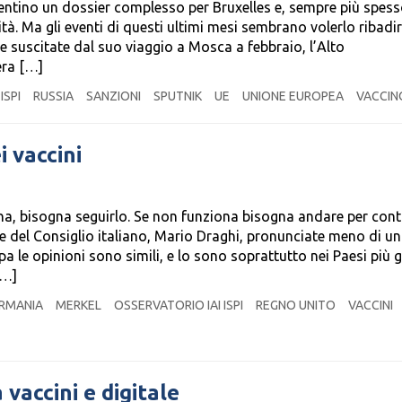
sentino un dossier complesso per Bruxelles e, sempre più spess
à. Ma gli eventi di questi ultimi mesi sembrano volerlo ribadi
he suscitate dal suo viaggio a Mosca a febbraio, l’Alto
era […]
ISPI
RUSSIA
SANZIONI
SPUTNIK
UE
UNIONE EUROPEA
VACCIN
i vaccini
a, bisogna seguirlo. Se non funziona bisogna andare per con
te del Consiglio italiano, Mario Draghi, pronunciate meno di u
 le opinioni sono simili, e lo sono soprattutto nei Paesi più g
[…]
RMANIA
MERKEL
OSSERVATORIO IAI ISPI
REGNO UNITO
VACCINI
 vaccini e digitale