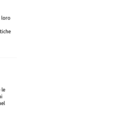
 loro
tiche
 le
ni
nel