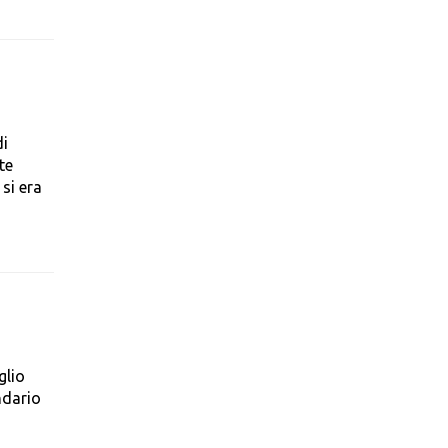
di
te
 si era
glio
ndario