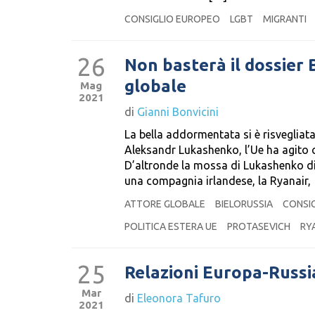
CONSIGLIO EUROPEO
LGBT
MIGRANTI
26
Non basterà il dossier 
globale
Mag
2021
di
Gianni Bonvicini
La bella addormentata si è risvegliata
Aleksandr Lukashenko, l’Ue ha agito c
D’altronde la mossa di Lukashenko di 
una compagnia irlandese, la Ryanair,
ATTORE GLOBALE
BIELORUSSIA
CONSI
POLITICA ESTERA UE
PROTASEVICH
RY
25
Relazioni Europa-Russi
Mar
di
Eleonora Tafuro
2021