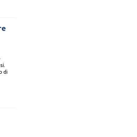
re
e
si.
o di