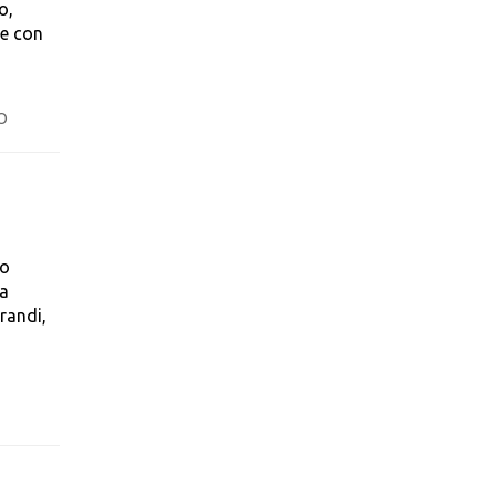
o,
re con
O
to
na
randi,