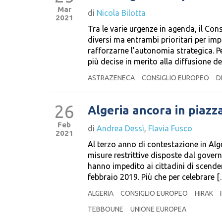
Mar
di
Nicola Bilotta
2021
Tra le varie urgenze in agenda, il Co
diversi ma entrambi prioritari per im
rafforzarne l’autonomia strategica. Pe
più decise in merito alla diffusione de
ASTRAZENECA
CONSIGLIO EUROPEO
D
26
Algeria ancora in piazz
Feb
di
Andrea Dessì
,
Flavia Fusco
2021
Al terzo anno di contestazione in Alge
misure restrittive disposte dal governo
hanno impedito ai cittadini di scender
febbraio 2019. Più che per celebrare 
ALGERIA
CONSIGLIO EUROPEO
HIRAK
TEBBOUNE
UNIONE EUROPEA