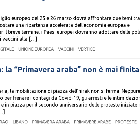
nsiglio europeo del 25 e 26 marzo dovrà affrontare due temi tra
postare una ripartenza accelerata dell’economia europea e
r il breve termine, i Paesi europei dovranno adottare delle poli
i vaccini alla […]
IGITALE
UNIONE EUROPEA
VACCINI
VERTICE
a: la “Primavera araba” non è mai finita
ria, la mobilitazione di piazza dell’hirak non si ferma. Neppure
 per frenare i contagi da Covid-19, gli arresti e le intimidazio
e in piazza per il secondo anniversario delle proteste iniziate 
[…]
IRAQ
LIBANO
PRIMAVERA ARABA
PRIMAVERE ARABE
PROTESTE