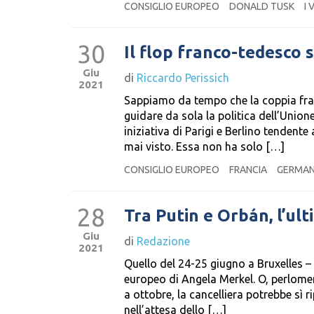
CONSIGLIO EUROPEO
DONALD TUSK
I 
30
Il flop franco-tedesco s
Giu
di
Riccardo Perissich
2021
Sappiamo da tempo che la coppia fran
guidare da sola la politica dell’Unio
iniziativa di Parigi e Berlino tendente
mai visto. Essa non ha solo […]
CONSIGLIO EUROPEO
FRANCIA
GERMAN
28
Tra Putin e Orbán, l’ul
Giu
di
Redazione
2021
Quello del 24-25 giugno a Bruxelles –
europeo di Angela Merkel. O, perlomeno
a ottobre, la cancelliera potrebbe sì
nell’attesa dello […]