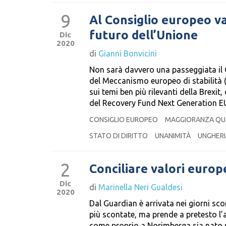
9
Al Consiglio europeo va
futuro dell’Unione
Dic
2020
di
Gianni Bonvicini
Non sarà davvero una passeggiata il 
del Meccanismo europeo di stabilità (M
sui temi ben più rilevanti della Brexit
del Recovery Fund Next Generation E
CONSIGLIO EUROPEO
MAGGIORANZA QUA
STATO DI DIRITTO
UNANIMITÀ
UNGHERI
2
Conciliare valori europe
Dic
di
Marinella Neri Gualdesi
2020
Dal Guardian è arrivata nei giorni sc
più scontate, ma prende a pretesto l’
come proprio a Norimberga sia nato u