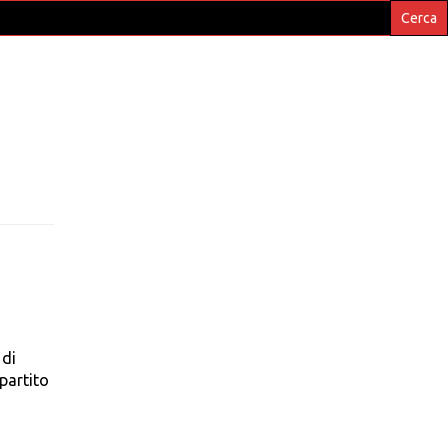
 di
partito