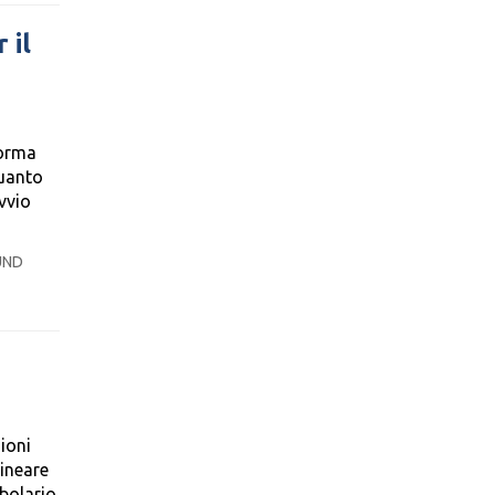
 il
forma
quanto
avvio
UND
ioni
lineare
bolario