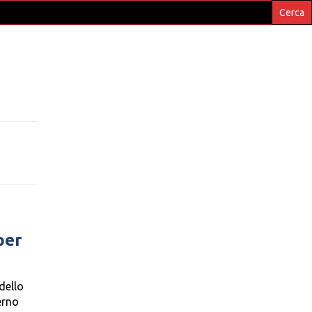
per
dello
erno