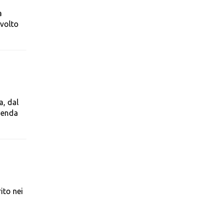
a
avolto
a, dal
agenda
ito nei