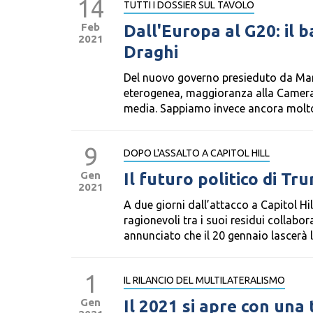
14
TUTTI I DOSSIER SUL TAVOLO
Feb
Dall'Europa al G20: il 
2021
Draghi
Del nuovo governo presieduto da Mar
eterogenea, maggioranza alla Camera e
media. Sappiamo invece ancora molto
9
DOPO L'ASSALTO A CAPITOL HILL
Gen
Il futuro politico di Tr
2021
A due giorni dall’attacco a Capitol H
ragionevoli tra i suoi residui collab
annunciato che il 20 gennaio lascerà l
1
IL RILANCIO DEL MULTILATERALISMO
Gen
Il 2021 si apre con una 