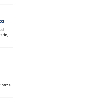
to
del
ario,
ricerca