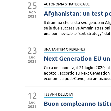
25
AUTONOMIA STRATEGICA UE
Ago
Afghanistan: un test pe
2021
Il dramma che si sta svolgendo in Af
se le due successive Amministrazioni
una pur inevitabile “exit strategy” da
23
UNA TANTUM O PERENNE?
Lug
Next Generation EU un 
2021
Circa un anno fa, il 21 luglio 2020, a
adottò l’accordo su Next Generation 
economica post-Covid, più ambizioso e
12
I 55 ANNI DELLO IAI
Lug
Buon compleanno Istitu
2021