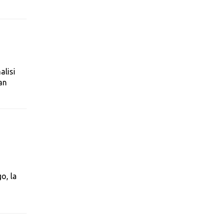
alisi
an
o, la