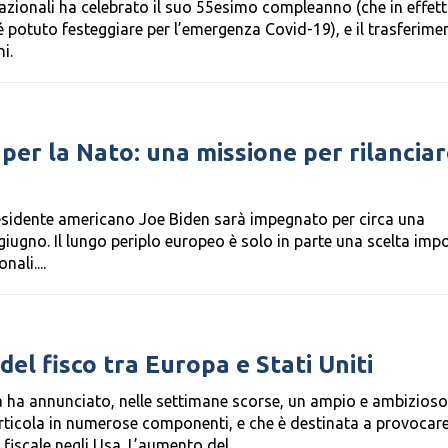
rnazionali ha celebrato il suo 55esimo compleanno (che in effett
 potuto festeggiare per l’emergenza Covid-19), e il trasferime
i.
per la Nato: una missione per rilanciare
presidente americano Joe Biden sarà impegnato per circa una
giugno. Il lungo periplo europeo è solo in parte una scelta imp
ali....
del fisco tra Europa e Stati Uniti
ha annunciato, nelle settimane scorse, un ampio e ambizioso
 articola in numerose componenti, e che è destinata a provocar
fiscale negli Usa. L’aumento del...