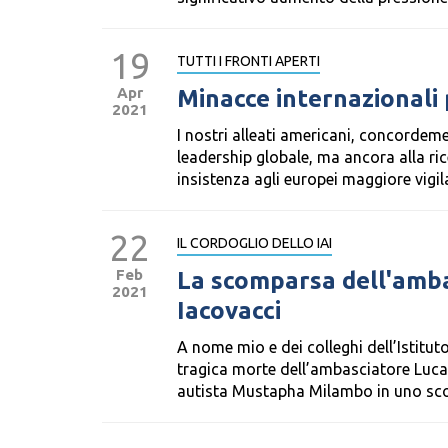
19
TUTTI I FRONTI APERTI
Apr
Minacce internazionali p
2021
I nostri alleati americani, concordeme
leadership globale, ma ancora alla ri
insistenza agli europei maggiore vigil
22
IL CORDOGLIO DELLO IAI
Feb
La scomparsa dell'amba
2021
Iacovacci
A nome mio e dei colleghi dell’Istituto
tragica morte dell’ambasciatore Luca A
autista Mustapha Milambo in uno scon