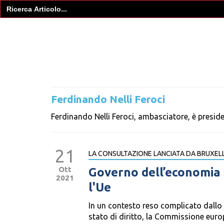
Search
for:
Ferdinando Nelli Feroci
Ferdinando Nelli Feroci, ambasciatore, è presiden
21
LA CONSULTAZIONE LANCIATA DA BRUXEL
Ott
Governo dell’economia e
2021
l'Ue
In un contesto reso complicato dallo 
stato di diritto, la Commissione euro