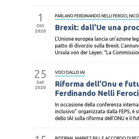
1
PARLANO FERDINANDO NELLI FEROCI, NIC
Ott
Brexit: dall'Ue una pro
2020
L’Unione europea lancia un’azione leg
patto di divorzio sulla Brexit. L’annu
Ursula von der Leyen: “La Commissione
25
VOCI DALLO IAI
Set
Riforma dell'Onu e fut
2020
Ferdinando Nelli Feroci
In occasione della conferenza interna
inclusivo” organizzata dalla FEPS, è 
dello IAI sulla riforma dell’ONU e il fu
INTERNAL MARKET BILL E ACCORDO DI RE