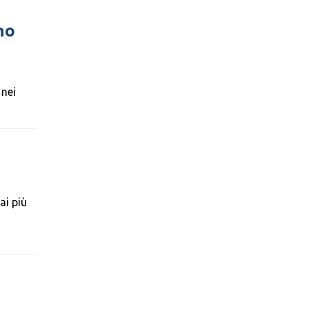
no
 nei
ai più