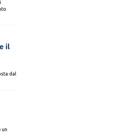
i
nto
 il
osta dal
e un