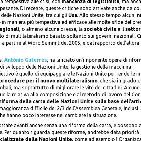
ra tempestiva alle crisi, con
mancanza di legittimità
, ma anc
esante. Di recente, queste critiche sono arrivate anche da co
delle Nazioni Unite, tra cui gli
Usa
. Allo stesso tempo alcuni
n
in maniera più tempestiva ed efficace alle molte sfide del pre
egionali
, o almeno alcune di esse, la
società civile
e il
setto
o di multilateralismo basato soltanto sui governi nazionali. C
te, a partire al Word Summit del 2005, e dal rapporto dell’allora
e,
António Guterres
, ha lanciato un’imponente opera di rifor
 di sviluppo delle Nazioni Unite, la gestione della macchina
biettivo è quello di equipaggiare le Nazioni Unite per renderle i
procedure per il nuovo multilateralismo
, che sia in grado d
globali, ma soprattutto di migliorare le vite dei cittadini. Alcune 
quella relativa alla composizione e al metodo di lavoro del Con
riforma della carta delle Nazioni Unite sulla base dell’arti
maggioranza difficile dei 2/3 dell’Assemblea Generale, inclusi i
he hanno poco interesse nel cambiare la situazione.
ortate avanti anche senza una riforma della carta, e possono 
e. Per quanto riguarda queste riforme, andrebbe data priorità 
cializzate delle Nazioni Unite
, come ad esempio l’Organizz