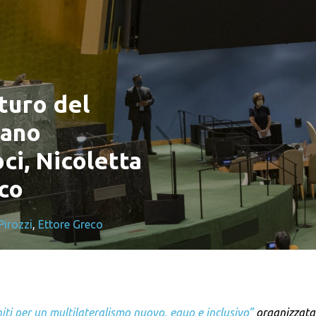
turo del
lano
ci, Nicoletta
eco
Pirozzi
,
Ettore Greco
iti per un multilateralismo nuovo, equo e inclusivo”
organizzata