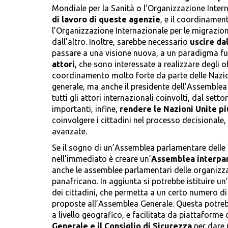
Mondiale per la Sanità o l’Organizzazione Intern
di lavoro di queste agenzie
, e il coordinament
l’Organizzazione Internazionale per le migrazioni
dall’altro. Inoltre, sarebbe necessario
uscire da
passare a una visione nuova, a un paradigma fu
attori
, che sono interessate a realizzare degli ob
coordinamento molto forte da parte delle Nazion
generale, ma anche il presidente dell’Assemblea G
tutti gli attori internazionali coinvolti, dal setto
importanti, infine,
rendere le Nazioni Unite p
coinvolgere i cittadini nel processo decisionale
avanzate.
Se il
sogno di un’Assemblea parlamentare delle N
nell’immediato è creare un’
Assemblea interpa
anche le assemblee parlamentari delle organizza
panafricano. In aggiunta si potrebbe istituire un’
dei cittadini, che permetta a un certo numero di 
proposte all’Assemblea Generale. Questa potre
a livello geografico, e facilitata da piattaforme 
Generale e il Consiglio di Sicurezza
per dare 