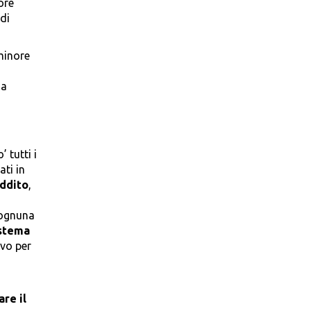
ore
di
minore
Ha
 tutti i
ti in
eddito
,
 ognuna
stema
ivo per
are il