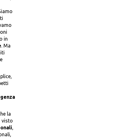
 Siamo
ti
vevamo
ioni
o in
e
. Ma
iti
e
plice,
etti
genza
he la
 visto
onali
,
onali,