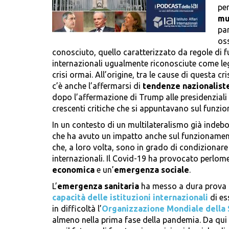
per
mu
par
oss
conosciuto, quello caratterizzato da regole di 
internazionali ugualmente riconosciute come legit
crisi ormai. All’origine, tra le cause di questa cr
c’è anche l’affermarsi di
tendenze nazionalist
dopo l’affermazione di Trump alle presidenzia
crescenti critiche che si appuntavano sul funzion
In un contesto di un multilateralismo già indebol
che ha avuto un impatto anche sul funzionamento
che, a loro volta, sono in grado di condizionare i 
internazionali. Il Covid-19 ha provocato perlom
economica
e un’
emergenza sociale
.
L’
emergenza sanitaria
ha messo a dura prova no
capacità delle istituzioni internazionali
di es
in difficoltà l’
Organizzazione Mondiale della 
almeno nella prima fase della pandemia. Da qui la