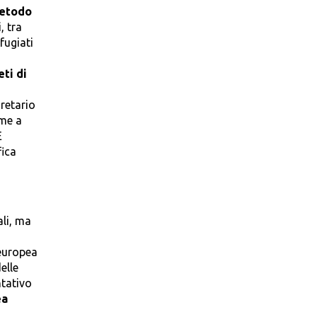
metodo
, tra
fugiati
eti di
retario
eme a
È
fica
ali, ma
 europea
elle
tativo
ea