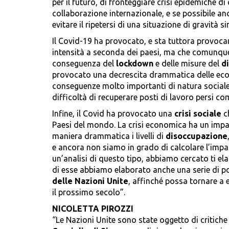
per il futuro, di fronteggiare crisi epidemiche d
collaborazione internazionale, e se possibile a
evitare il ripetersi di una situazione di gravità
Il Covid-19 ha provocato, e sta tuttora provoca
intensità a seconda dei paesi, ma che comunque
conseguenza del
lockdown
e delle misure del
d
provocato una decrescita drammatica delle eco
conseguenze molto importanti di natura sociale,
difficoltà di recuperare posti di lavoro persi 
Infine, il Covid ha provocato una
crisi sociale
ch
Paesi del mondo. La crisi economica ha un impat
maniera drammatica i livelli di
disoccupazione
e ancora non siamo in grado di calcolare l’impa
un’analisi di questo tipo, abbiamo cercato ti ela
di esse abbiamo elaborato anche una serie di po
delle Nazioni Unite
, affinché possa tornare a e
il prossimo secolo”.
NICOLETTA PIROZZI
“Le Nazioni Unite sono state oggetto di critiche