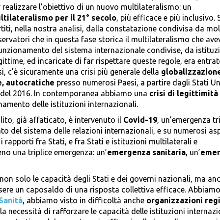
 realizzare l’obiettivo di un nuovo multilateralismo: un
ltilateralismo per il 21° secolo
, più efficace e più inclusivo.
titi, nella nostra analisi, dalla constatazione condivisa da mol
ervatori che in questa fase storica il multilateralismo che a
funzionamento del sistema internazionale condivise, da istituz
time, ed incaricate di far rispettare queste regole, era entrat
isi, c’è sicuramente una crisi più generale della
globalizzazion
e, autocratiche
presso numerosi Paesi, a partire dagli Stati Un
li del 2016. In contemporanea abbiamo una
crisi di legittimità
amento delle istituzioni internazionali.
ito, già affaticato, è intervenuto il
Covid-19
, un’emergenza tri
 del sistema delle relazioni internazionali, e su numerosi asp
rapporti fra Stati, e fra Stati e istituzioni multilaterali e
eno una triplice emergenza: un’
emergenza sanitaria
, un’
emer
n solo le capacità degli Stati e dei governi nazionali, ma anc
sere un caposaldo di una risposta collettiva efficace. Abbiamo
Sanità
, abbiamo visto in difficoltà anche
organizzazioni regi
 necessità di rafforzare le capacità delle istituzioni internazi