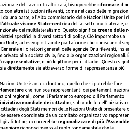
azionale del Lavoro. In altri casi, bisognerebbe
riformare il 
o con altre istituzioni rilavanti, come nel caso delle migrazioni
 da una parte, e l’Alto commissario delle Nazioni Unite per i ri
ll’attuale visione Stato-centrica
dell’assetto multilaterale, e
nzionale del multilateralismo. Questo significa
creare delle r
iettivi specifici in diversi settori di policy. Ciò imporrebbe un
i Unite, ad esempio tramite piattaforme che riuniscano il seg
enerale e i direttori generali delle agenzie Onu rilevanti, insi
re privato alla società civile, fino alle organizzazioni regionali. 
iù rappresentative
, e più legittime per i cittadini. Questo signi
, sia direttamente sia attraverso forme di rappresentanza più
azioni Unite è ancora lontano, quello che si potrebbe fare
rlamentare
che riunisca rappresentanti dei parlamenti nazion
zioni regionali, come il Parlamento europeo o il Parlamento
iniziativa mondiale dei cittadini
, sul modello dell’iniziativa
cittadini degli Stati membri delle Nazioni Unite di presentare d
bbe essere coordinata da un comitato organizzativo rappresen
digitali. Infine, occorrerebbe
regionalizzare di più l’Assembl
maggiore riconoscimento al ruolo fondamentale che le