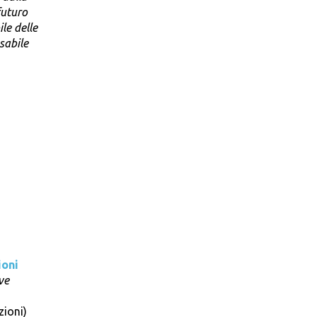
futuro
le delle
sabile
ioni
ve
zioni)