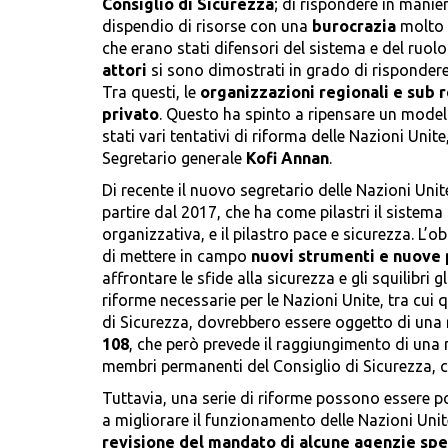
Consiglio di Sicurezza
; di rispondere in manie
dispendio di risorse con una
burocrazia
molto p
che erano stati difensori del sistema e del ruolo 
attori
si sono dimostrati in grado di rispondere 
Tra questi, le
organizzazioni regionali e sub r
privato
. Questo ha spinto a ripensare un modell
stati vari tentativi di riforma delle Nazioni Uni
Segretario generale
Kofi Annan
.
Di recente il nuovo segretario delle Nazioni Unit
partire dal 2017, che ha come pilastri il sistema
organizzativa, e il pilastro pace e sicurezza. L’o
di mettere in campo
nuovi strumenti e nuove 
affrontare le sfide alla sicurezza e gli squilibri 
riforme necessarie per le Nazioni Unite, tra cui 
di Sicurezza, dovrebbero essere oggetto di una
108
, che però prevede il raggiungimento di una 
membri permanenti del Consiglio di Sicurezza, c
Tuttavia, una serie di riforme possono essere p
a migliorare il funzionamento delle Nazioni Unit
revisione del mandato di alcune agenzie spe