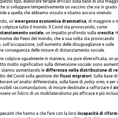
i questo tipo, elaborare terapie efficaci sulla base di una maggi
nche si sviluppare tempestivamente un vaccino che sia in grado 
 simile a quella che abbiamo vissuto e stiamo ancora vivendo.
ndo, un’
emergenza economica drammatica
, di maggiore o 
 colpisce tutto il mondo. Il Covid sta provocando, come
istanziamento sociale
, un impatto profondo sulla
crescita
. 
nomie dei Paesi del mondo, che a sua volta sta provocando
 sull’occupazione, sull’aumento delle disuguaglianze e sulle
come conseguenza delle misure di distanziamento sociale.
e colpisce ugualmente in maniera, sia pure diversificata, un po’
to molto significativo sulla dimensione sociale: sono aumenta
, stanno aumentando le
differenze nella distribuzione di r
tto del Covid sulla gestione dei
flussi migratori
. Sulla base di
borare un’analisi differenziata, sulla base di
policy area,
e per
ssibili raccomandazioni, di misure destinate a rafforzare il
si
ssere un fulcro di un multilateralismo più efficace e più inclus
 pesanti che hanno a che fare con la loro
incapacità di riform