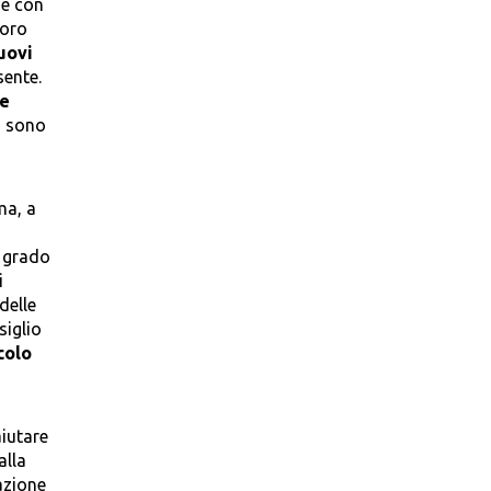
he con
loro
uovi
sente.
re
i sono
ma, a
n grado
i
delle
siglio
colo
aiutare
alla
azione