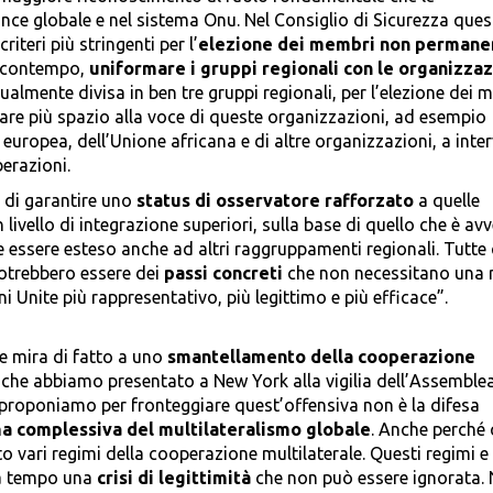
nce globale e nel sistema Onu. Nel Consiglio di Sicurezza que
riteri più stringenti per l’
elezione dei membri non permane
al contempo,
uniformare i gruppi regionali con le organizzaz
ualmente divisa in ben tre gruppi regionali, per l’elezione dei 
 dare più spazio alla voce di queste organizzazioni, ad esempio
europea, dell’Unione africana e di altre organizzazioni, a inter
berazioni.
di garantire uno
status di osservatore rafforzato
a quelle
livello di integrazione superiori, sulla base di quello che è av
 essere esteso anche ad altri raggruppamenti regionali. Tutte
potrebbero essere dei
passi concreti
che non necessitano una 
i Unite più rappresentativo, più legittimo e più efficace”.
e mira di fatto a uno
smantellamento della cooperazione
, che abbiamo presentato a New York alla vigilia dell’Assemble
 proponiamo per fronteggiare quest’offensiva non è la difesa
ma complessiva del multilateralismo globale
. Anche perché 
lito vari regimi della cooperazione multilaterale. Questi regimi e
da tempo una
crisi di legittimità
che non può essere ignorata.