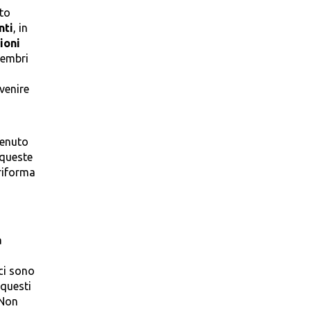
sto
nti
, in
ioni
membri
venire
venuto
 queste
riforma
a
ci sono
 questi
 Non