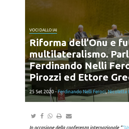
VOCI DALLO IAI
Riforma dell’Onu e fu
multilateralismo. Par
Ferdinando Nelli Fero
Pirozzi ed Ettore Gr
25 Set 2020
-
Ferdinando Nelli Feroci
,
Nicoletta 
In occasione della conferenza internazionale “
“Un