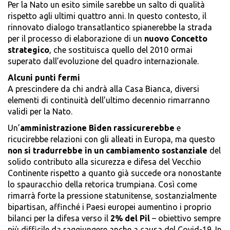
Per la Nato un esito simile sarebbe un salto di qualità
rispetto agli ultimi quattro anni. In questo contesto, il
rinnovato dialogo transatlantico spianerebbe la strada
per il processo di elaborazione di un
nuovo Concetto
strategico
, che sostituisca quello del 2010 ormai
superato dall’evoluzione del quadro internazionale.
Alcuni punti fermi
A prescindere da chi andrà alla Casa Bianca, diversi
elementi di continuità dell’ultimo decennio rimarranno
validi per la Nato.
Un’
amministrazione Biden rassicurerebbe
e
ricucirebbe relazioni con gli alleati in Europa, ma questo
non si tradurrebbe in un cambiamento sostanziale
del
solido contributo alla sicurezza e difesa del Vecchio
Continente rispetto a quanto già succede ora nonostante
lo spauracchio della retorica trumpiana. Così come
rimarrà forte la pressione statunitense, sostanzialmente
bipartisan, affinché i Paesi europei aumentino i proprio
bilanci per la difesa verso il
2% del Pil
– obiettivo sempre
più difficile da raggiungere anche a causa del Covid-19. In