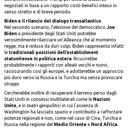
negoziati in base a un rapporto costi-benefici inteso in
senso stretto e di breve periodo.
Biden e il rilancio del dialogo transatlantico
Nel secondo scenario, l’elezione del democratico
Joe
Biden
a presidente degli Stati Uniti potrebbe
verosimilmente rilanciare un’Alleanza che al momento
regge, ma è reduce da duri colpi. Biden rappresenta infatti
le
tradizionali posizioni dell’establishment
statunitense in politica estera
. Ricucirebbe
probabilmente i rapporti con alleati vecchi e nuovi,
rassicurando così gli europei, e adotterebbe un approccio
più duro verso la Russia e la Turchia ma senza provocare
strappi.
Cercherebbe inoltre di recuperare il terreno perso dagli
Stati Uniti in consessi multilaterali come le
Nazioni
Unite
, e in teatri geopolitici in cui l’assenza di
Washington ha lasciato spazio e contribuito a rafforzare
potenze regionali e non, come nel caso di Cina, Turchia e
Russia nella regione del
Medio
Oriente
e
Nord
Africa
.