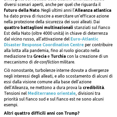
diversi scenari aperti, anche per quel che riguarda il
futuro della Nato
. Negli ultimi anni l’
Alleanza atlantica
ha dato prova di riuscire a esercitare un’efficace azione
nella protezione della sicurezza dei suoi alleati. Dai
quattro battaglioni multinazionali
stanziati sul fianco
Est della Nato (oltre 4000 unità) in chiave di deterrenza
dal vicino russo, all’attivazione del
Euro-Atlantic
Disaster Response Coordination Centre
per contribuire
alla lotta alla pandemia, fino al ruolo giocato nella
mediazione tra
Grecia
e
Turchia
con la creazione di un
meccanismo di
de-confliction
militare.
Ciò nonostante, turbolenze interne dovute a divergenze
negli interessi degli alleati, e allo scostamento di alcuni di
essi dalla visione comune alla base dell’azione
dell’Alleanza, ne mettono a dura prova la
credibilità
.
Tensioni nel
Mediterraneo orientale
, divisioni tra
priorità sul fianco sud e sul fianco est ne sono alcuni
esempi.
Altri quattro difficili anni con Trump?