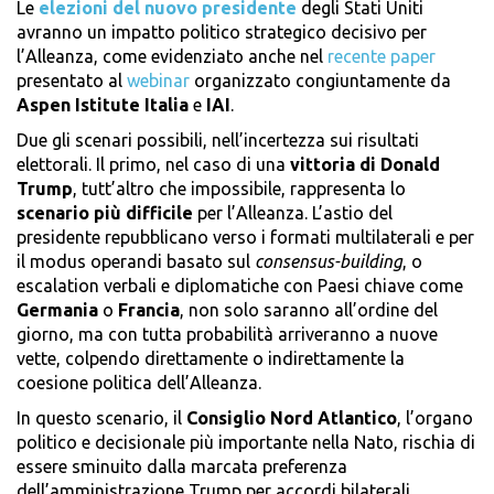
Le
elezioni del nuovo presidente
degli Stati Uniti
avranno un impatto politico strategico decisivo per
l’Alleanza, come evidenziato anche nel
recente paper
presentato al
webinar
organizzato congiuntamente da
Aspen Istitute Italia
e
IAI
.
Due gli scenari possibili, nell’incertezza sui risultati
elettorali. Il primo, nel caso di una
vittoria di Donald
Trump
, tutt’altro che impossibile, rappresenta lo
scenario più difficile
per l’Alleanza. L’astio del
presidente repubblicano verso i formati multilaterali e per
il modus operandi basato sul
consensus-building
, o
escalation verbali e diplomatiche con Paesi chiave come
Germania
o
Francia
, non solo saranno all’ordine del
giorno, ma con tutta probabilità arriveranno a nuove
vette, colpendo direttamente o indirettamente la
coesione politica dell’Alleanza.
In questo scenario, il
Consiglio Nord Atlantico
, l’organo
politico e decisionale più importante nella Nato, rischia di
essere sminuito dalla marcata preferenza
dell’amministrazione Trump per accordi bilaterali