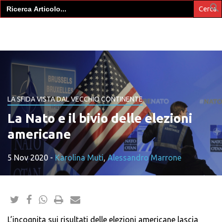
Search
for:
LA SFIDA VISTA DAL VECCHIO CONTINENTE
La Nato e il bivio delle elezioni
americane
5 Nov 2020
-
Karolina Muti
,
Alessandro Marrone
L’incognita sui risultati delle elezioni americane lascia