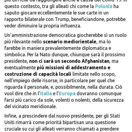
questo contesto, tra gli alleati chi come la
Polonia
ha
saputo giocare eccellentemente le sue carte in un
rapporto bilaterale con Trump, beneficiandone, potrebbe
veder diminuire la propria influenza.
Un’amministrazione democratica giocherebbe sì un ruolo
più rilevante nello
scenario mediorientale
, ma lo
farebbe in maniera prevalentemente diplomatica e
simbolica. Per la Nato dunque, chiunque sarà il prossimo
presidente,
non ci sarà un secondo Afghanistan
, ma
eventualmente
più missioni di addestramento e
costruzione di capacità locali
limitate nello scopo,
nell’impiego delle risorse, in particolare per quel che
riguarda il personale, e, possibilmente, nella durata. Ciò
vuol dire che in l’
Italia
e l’
Europa
dovranno comunque
farsi più carico da sole, volenti o nolenti, della sicurezza
del vicinato meridionale.
Infine, a prescindere dal nuovo presidente, per gli Stati
Uniti rimarrà come priorità bipartisan una questione
cruciale su cui gli alleati verranno chiamati a prendere