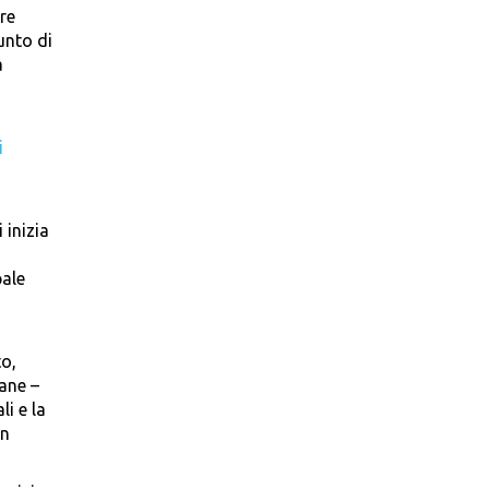
are
unto di
a
i
 inizia
pale
to,
mane –
li e la
in