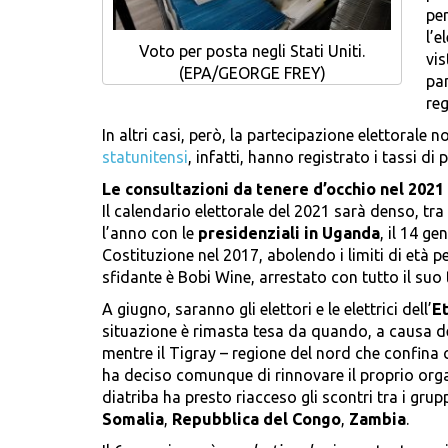
per
l’e
Voto per posta negli Stati Uniti.
vis
(EPA/GEORGE FREY)
pa
reg
In altri casi, però, la partecipazione elettorale 
statunitensi
, infatti, hanno registrato i tassi di 
Le consultazioni da tenere d’occhio nel 2021
Il calendario elettorale del 2021 sarà denso, tra 
l’anno con le
presidenziali in Uganda
, il 14 g
Costituzione nel 2017, abolendo i limiti di età pe
sfidante è Bobi Wine, arrestato con tutto il suo
A giugno, saranno gli elettori e le elettrici dell’
Et
situazione è rimasta tesa da quando, a causa de
mentre il Tigray – regione del nord che confina c
ha deciso comunque di rinnovare il proprio organo 
diatriba ha presto riacceso gli scontri tra i grup
Somalia
,
Repubblica del Congo
,
Zambia
.