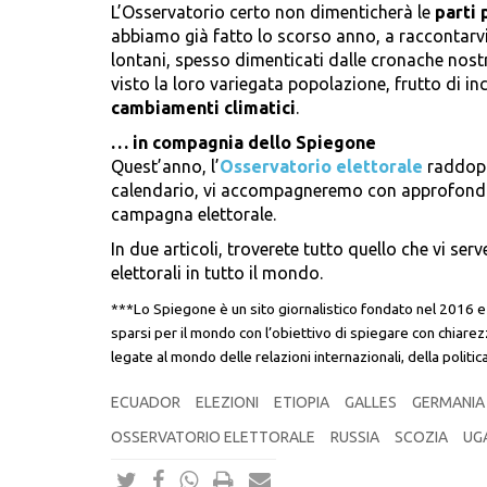
L’Osservatorio certo non dimenticherà le
parti 
abbiamo già fatto lo scorso anno, a raccontarvi 
lontani, spesso dimenticati dalle cronache nos
visto la loro variegata popolazione, frutto di inc
cambiamenti climatici
.
… in compagnia dello Spiegone
Quest’anno, l’
Osservatorio elettorale
raddoppi
calendario, vi accompagneremo con approfondim
campagna elettorale.
In due articoli, troverete tutto quello che vi se
elettorali in tutto il mondo.
***Lo Spiegone è un sito giornalistico fondato nel 2016 e f
sparsi per il mondo con l’obiettivo di spiegare con chiarez
legate al mondo delle relazioni internazionali, della politic
ECUADOR
ELEZIONI
ETIOPIA
GALLES
GERMANIA
OSSERVATORIO ELETTORALE
RUSSIA
SCOZIA
UG