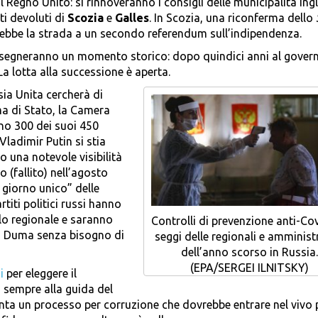
 Regno Unito: si rinnoveranno i consigli delle municipalità ingle
ti devoluti di
Scozia
e
Galles
. In Scozia, una riconferma dello
ebbe la strada a un secondo referendum sull’indipendenza.
segneranno un momento storico: dopo quindici anni al gover
 La lotta alla successione è aperta.
sia Unita cercherà di
a di Stato, la Camera
no 300 dei suoi 450
Vladimir Putin si stia
o una notevole visibilità
o (fallito) nell’agosto
l giorno unico” delle
artiti politici russi hanno
llo regionale e saranno
Controlli di prevenzione anti-Cov
 la Duma senza bisogno di
seggi delle regionali e amminist
dell’anno scorso in Russia.
(EPA/SERGEI ILNITSKY)
i
per eleggere il
 sempre alla guida del
ronta un processo per corruzione che dovrebbe entrare nel vivo 