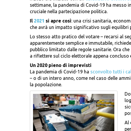
settimane, la pandemia di Covid-19 ha messo in 
cruciale nella partecipazione politica.
Il
2021
si apre così
: una crisi sanitaria, econom
che avrà un impatto significativo sugli equilibri p
Lo stesso atto pratico del votare – recarsi al se
apparentemente semplice e immutabile, richiede
pubblico limitato dalle regole sanitarie. Ora che
a riflettere sul ciclo elettorale appena concluso 
Un 2020 pieno di imprevisti
La pandemia di Covid-19 ha
sconvolto tutti i ca
– o di un intero anno, come nel caso delle ammini
la popolazione.
Dov
log
sic
po
Al 
per