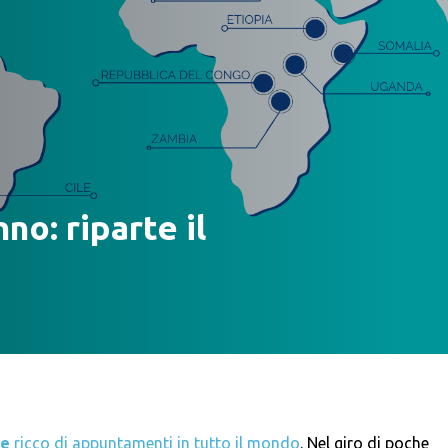
no: riparte il
le
ricco di appuntamenti in tutto il mondo
. Nel giro di poche