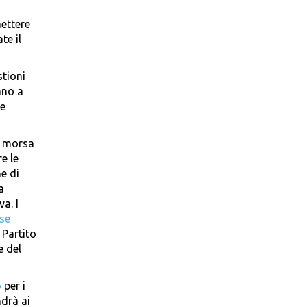
mettere
te il
stioni
ano a
he
a morsa
e le
e di
a
a. I
se
 Partito
e del
o
per i
ndrà ai