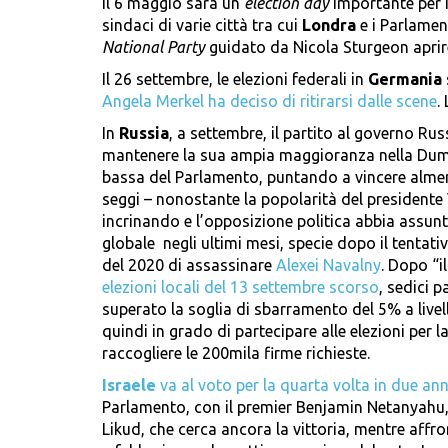
Il 6 maggio sarà un
election day
importante per il
sindaci di varie città tra cui
Londra
e i Parlamen
National Party
guidato da Nicola Sturgeon aprir
Il 26 settembre, le elezioni federali in
Germania
Angela Merkel ha deciso di ritirarsi dalle scene
.
In
Russia
, a settembre, il partito al governo Rus
mantenere la sua ampia maggioranza nella Dum
bassa del Parlamento, puntando a vincere alme
seggi – nonostante la popolarità del presidente 
incrinando e l’opposizione politica abbia assunt
globale negli ultimi mesi, specie dopo il tentativ
del 2020 di assassinare
Alexei Navalny
. Dopo “i
elezioni locali del 13 settembre scorso
, sedici p
superato la soglia di sbarramento del 5% a live
quindi in grado di partecipare alle elezioni per
raccogliere le 200mila firme richieste.
Israele
va al voto per la quarta volta in due ann
Parlamento, con il premier Benjamin Netanyahu,
Likud, che cerca ancora la vittoria, mentre aff