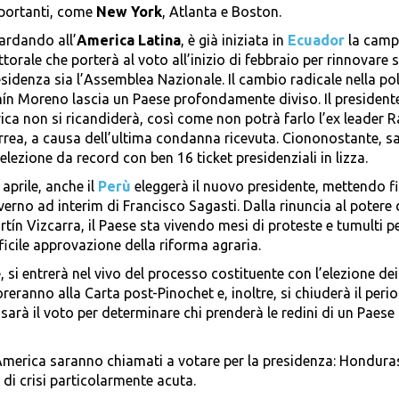
importanti, come
New York
, Atlanta e Boston.
ardando all’
America Latina
, è già iniziata in
Ecuador
la cam
ttorale che porterà al voto all’inizio di febbraio per rinnovare s
sidenza sia l’Assemblea Nazionale. Il cambio radicale nella pol
ín Moreno lascia un Paese profondamente diviso. Il presidente
ica non si ricandiderà, così come non potrà farlo l’ex leader R
rrea, a causa dell’ultima condanna ricevuta. Ciononostante, s
elezione da record con ben 16 ticket presidenziali in lizza.
aprile, anche il
Perù
eleggerà il nuovo presidente, mettendo fi
erno ad interim di Francisco Sagasti. Dalla rinuncia al potere 
tín Vizcarra, il Paese sta vivendo mesi di proteste e tumulti pe
ficile approvazione della riforma agraria.
 si entrerà nel vivo del processo costituente con l’elezione dei
reranno alla Carta post-Pinochet e, inoltre, si chiuderà il peri
sarà il voto per determinare chi prenderà le redini di un Paese
America saranno chiamati a votare per la presidenza: Hondura
i crisi particolarmente acuta.