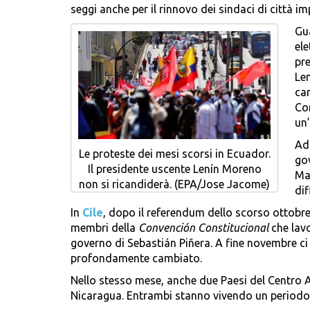
seggi anche per il rinnovo dei sindaci di città 
Gu
ele
pre
Len
car
Co
un’
Ad 
Le proteste dei mesi scorsi in Ecuador.
gov
Il presidente uscente Lenín Moreno
Mar
non si ricandiderà. (EPA/Jose Jacome)
dif
In
Cile
, dopo il referendum dello scorso ottobre,
membri della
Convención Constitucional
che lavo
governo di Sebastián Piñera. A fine novembre ci 
profondamente cambiato.
Nello stesso mese, anche due Paesi del Centro 
Nicaragua. Entrambi stanno vivendo un periodo d