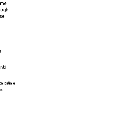
ome
uoghi
sse
a
nti
 Italia e
zie