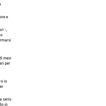
o
ire e
ri -,
io
ermarsi
di mesi
ari per
ro in
per
a serio
do in