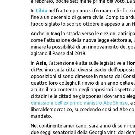
a febbraio, poche settimane prima del voto. La s
In
Libia
nel frattempo non si fermano gli sforzi 
fine a un decennio di guerra civile. Compito ardu
fuoco siglato lo scorso ottobre è appeso a un fi
Anche in
Iraq
la strada verso le elezioni antici
come l’attuazione della nuova legge elettorale, l
minare la possibilità di un rinnovamento del gove
agitano il Paese dal 2019.
In
Asia
, l’attenzione è alta sulle legislative a
Hon
di Pechino sulla città: diversi leader dell’opposi
opposizioni si sono dimesse in massa dal Consig
quattro loro colleghi. Il rinvio di un anno delle
acuito il malcontento degli oppositori rispetto a
cittadini e le cittadine giapponesi dovranno el
dimissioni dell’ex primo ministro Abe Shinzo
, a
liberaldemocratico, succedendo così ad Abe com
mandato.
Nel continente americano, sarà anno di semi-qui
due seggi senatoriali della Georgia vinti dai demo