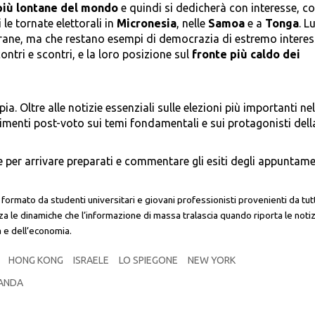
più lontane del mondo
e quindi si dedicherà con interesse, c
le tornate elettorali in
Micronesia
, nelle
Samoa
e a
Tonga
. L
trane, ma che restano esempi di democrazia di estremo intere
ontri e scontri, e la loro posizione sul
fronte più caldo dei
a. Oltre alle notizie essenziali sulle elezioni più importanti nel
enti post-voto sui temi fondamentali e sui protagonisti dell
rve per arrivare preparati e commentare gli esiti degli appuntame
ormato da studenti universitari e giovani professionisti provenienti da tutta
za le dinamiche che l’informazione di massa tralascia quando riporta le noti
a e dell’economia.
HONG KONG
ISRAELE
LO SPIEGONE
NEW YORK
ANDA