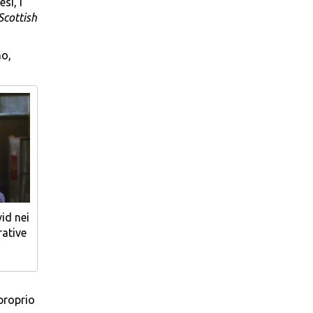
si, i
Scottish
no,
id nei
rative
proprio