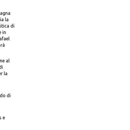
pagna
ia la
itica di
 in
afael
arà
ne al
di
r la
odo di
s e