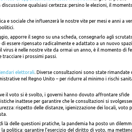
discussione qualsiasi certezza: persino le elezioni, il moment
ica e sociale che influenzerà le nostre vite per mesi e anni a ven
olitici.
ggio, apporre il segno su una scheda, consegnarlo agli scrutato
 di essere ripensato radicalmente e adattato a un nuovo spaz
 il virus è nelle nostre vite da ormai un anno, è il momento di f
e tracciare i prossimi passi.
lendari elettorali
. Diverse consultazioni sono state rimandate 
strative nel Regno Unito – per ridurre al minimo i rischi sanit
e il voto si è svolto, i governi hanno dovuto affrontare sfide
istiche inattese per garantire che le consultazioni si svolgesse
urezza: rispetto delle distanze, igienizzazione dei locali, voto 
sta.
di là delle questioni pratiche, la pandemia ha posto un dilemm
 la politica: garantire l’esercizio del diritto di voto, ma metten