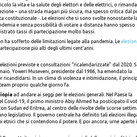
icolo la vita e la salute degli elettori e delle elettrici, o rimand
lezione – una strada magari più sicura, ma spesso critica dal p
ta costituzionale -. Le elezioni che si sono svolte nonostante l
ndemia e senza possibilità di votare a distanza hanno spesso
istrato tassi di partecipazione molto bassi.
non ha sofferto delle limitazioni legate alla pandemia. Le
elezion
partecipazione più alti degli ultimi cent’anni.
elezioni previste e consultazioni “ricalendarizzate” dal 2020. Si
ennaio. Yoweri Museveni, presidente dal 1986, ha emendato la
r ricandidarsi. In un clima di violenza e intimidazione, il princi
 team proprio qualche giorno fa.
iopia
ad andare ai seggi per le elezioni generali. Nel Paese la
l Covid-19, il primo ministro Abiy Ahmed ha posticipato il vo
on Sudan ed Eritrea, al centro delle rivolte delle scorse setti
legislativo. Il governo centrale ha definito tali elezioni illega
pi etnici che si contendono il potere. E poi ancora, urne aperte 