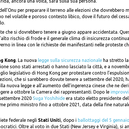
fida, ancora una volta, sarà sulla sua persona.
dell’Onu per preparare il terreno alle elezioni che dovrebbero 
o nel volatile e poroso contesto libico, dove il futuro del cessa
lo.
pate che si dovrebbero tenere a giugno appare accidentata. Que
’alto rischio di frode e il generale clima di insicurezza continu
rno in linea con le richieste dei manifestanti nelle proteste c
g Kong
. La nuova
legge sulla sicurezza nazionale
ha stretto l
zione sono stati arrestati o hanno lasciato la città, e a novembr
lio legislativo di Hong Kong per protestare contro l’espulsion
 elezioni, che si sarebbero dovute tenere a settembre del 2020, h
lla nuova legge e all’aumento dell’ingerenza cinese che ne deriv
eggere a ottobre la Camera dei rappresentanti. Dopo le
improvvi
 settembre 2020
Suga Yoshihide
era stato eletto presidente del
e primo ministro fino a ottobre 2021, data della fine natural
ete federale negli
Stati Uniti
, dopo i
ballottaggi del 5 gennai
cratici. Oltre al voto in due Stati (New Jersey e Virginia), si a