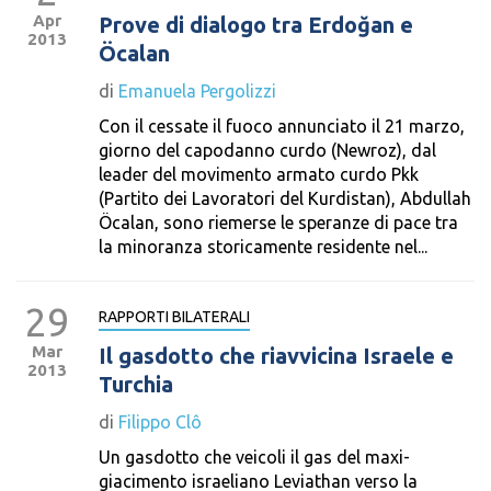
Apr
Prove di dialogo tra Erdoğan e
2013
Öcalan
di
Emanuela Pergolizzi
Con il cessate il fuoco annunciato il 21 marzo,
giorno del capodanno curdo (Newroz), dal
leader del movimento armato curdo Pkk
(Partito dei Lavoratori del Kurdistan), Abdullah
Öcalan, sono riemerse le speranze di pace tra
la minoranza storicamente residente nel...
29
RAPPORTI BILATERALI
Mar
Il gasdotto che riavvicina Israele e
2013
Turchia
di
Filippo Clô
Un gasdotto che veicoli il gas del maxi-
giacimento israeliano Leviathan verso la