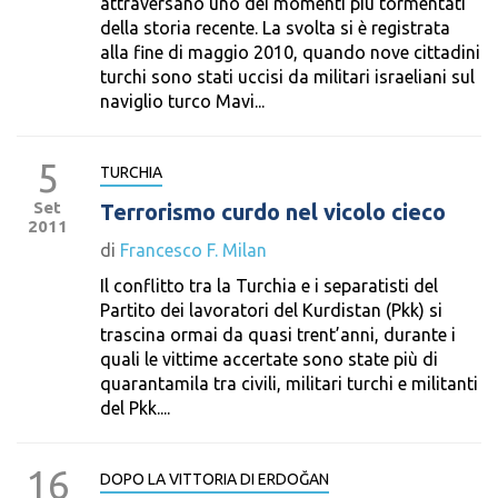
attraversano uno dei momenti più tormentati
della storia recente. La svolta si è registrata
alla fine di maggio 2010, quando nove cittadini
turchi sono stati uccisi da militari israeliani sul
naviglio turco Mavi...
5
TURCHIA
Set
Terrorismo curdo nel vicolo cieco
2011
di
Francesco F. Milan
Il conflitto tra la Turchia e i separatisti del
Partito dei lavoratori del Kurdistan (Pkk) si
trascina ormai da quasi trent’anni, durante i
quali le vittime accertate sono state più di
quarantamila tra civili, militari turchi e militanti
del Pkk....
16
DOPO LA VITTORIA DI ERDOĞAN