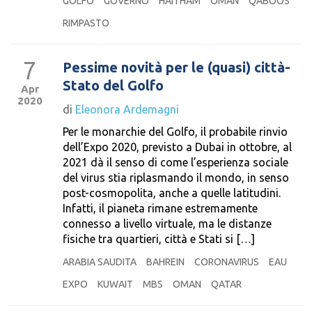
GOLFO
GOVERNO
HAITHAM
OMAN
QABOOS
RIMPASTO
7
Pessime novità per le (quasi) città-
Stato del Golfo
Apr
2020
di
Eleonora Ardemagni
Per le monarchie del Golfo, il probabile rinvio
dell’Expo 2020, previsto a Dubai in ottobre, al
2021 dà il senso di come l’esperienza sociale
del virus stia riplasmando il mondo, in senso
post-cosmopolita, anche a quelle latitudini.
Infatti, il pianeta rimane estremamente
connesso a livello virtuale, ma le distanze
fisiche tra quartieri, città e Stati si […]
ARABIA SAUDITA
BAHREIN
CORONAVIRUS
EAU
EXPO
KUWAIT
MBS
OMAN
QATAR