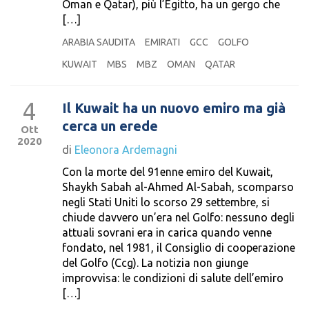
Oman e Qatar), più l’Egitto, ha un gergo che
[…]
ARABIA SAUDITA
EMIRATI
GCC
GOLFO
KUWAIT
MBS
MBZ
OMAN
QATAR
4
Il Kuwait ha un nuovo emiro ma già
cerca un erede
Ott
2020
di
Eleonora Ardemagni
Con la morte del 91enne emiro del Kuwait,
Shaykh Sabah al-Ahmed Al-Sabah, scomparso
negli Stati Uniti lo scorso 29 settembre, si
chiude davvero un’era nel Golfo: nessuno degli
attuali sovrani era in carica quando venne
fondato, nel 1981, il Consiglio di cooperazione
del Golfo (Ccg). La notizia non giunge
improvvisa: le condizioni di salute dell’emiro
[…]