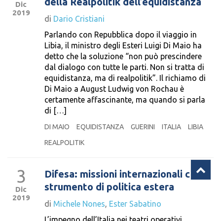
della Realpolitik dell’equidistanza
Dic
2019
di
Dario Cristiani
Parlando con Repubblica dopo il viaggio in
Libia, il ministro degli Esteri Luigi Di Maio ha
detto che la soluzione “non può prescindere
dal dialogo con tutte le parti. Non si tratta di
equidistanza, ma di realpolitik”. Il richiamo di
Di Maio a August Ludwig von Rochau è
certamente affascinante, ma quando si parla
di […]
DI MAIO
EQUIDISTANZA
GUERINI
ITALIA
LIBIA
REALPOLITIK
3
Difesa: missioni internazionali come
strumento di politica estera
Dic
2019
di
Michele Nones
,
Ester Sabatino
L’impegno dell’Italia nei teatri operativi