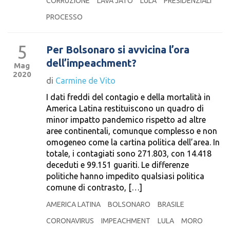
CORRUZIONE
LAVA JATO
LULA
PRESIDENZIALI
PROCESSO
5
Per Bolsonaro si avvicina l’ora
dell’impeachment?
Mag
2020
di
Carmine de Vito
I dati freddi del contagio e della mortalità in
America Latina restituiscono un quadro di
minor impatto pandemico rispetto ad altre
aree continentali, comunque complesso e non
omogeneo come la cartina politica dell’area. In
totale, i contagiati sono 271.803, con 14.418
deceduti e 99.151 guariti. Le differenze
politiche hanno impedito qualsiasi politica
comune di contrasto, […]
AMERICA LATINA
BOLSONARO
BRASILE
CORONAVIRUS
IMPEACHMENT
LULA
MORO