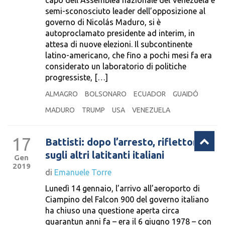
capo dell’Assemblea nazionale del Venezuela e
semi-sconosciuto leader dell’opposizione al
governo di Nicolás Maduro, si è
autoproclamato presidente ad interim, in
attesa di nuove elezioni. Il subcontinente
latino-americano, che fino a pochi mesi fa era
considerato un laboratorio di politiche
progressiste, […]
ALMAGRO
BOLSONARO
ECUADOR
GUAIDÓ
MADURO
TRUMP
USA
VENEZUELA
17
Battisti: dopo l’arresto, riflettori
sugli altri latitanti italiani
Gen
2019
di
Emanuele Torre
Lunedì 14 gennaio, l’arrivo all’aeroporto di
Ciampino del Falcon 900 del governo italiano
ha chiuso una questione aperta circa
quarantun anni fa – era il 6 giugno 1978 – con