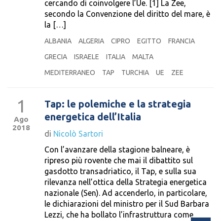
cercando di coinvolgere l’Ue. [1] La Zee,
secondo la Convenzione del diritto del mare, è
la […]
ALBANIA
ALGERIA
CIPRO
EGITTO
FRANCIA
GRECIA
ISRAELE
ITALIA
MALTA
MEDITERRANEO
TAP
TURCHIA
UE
ZEE
1
Tap: le polemiche e la strategia
energetica dell’Italia
Ago
2018
di
Nicolò Sartori
Con l’avanzare della stagione balneare, è
ripreso più rovente che mai il dibattito sul
gasdotto transadriatico, il Tap, e sulla sua
rilevanza nell’ottica della Strategia energetica
nazionale (Sen). Ad accenderlo, in particolare,
le dichiarazioni del ministro per il Sud Barbara
Lezzi, che ha bollato l’infrastruttura come