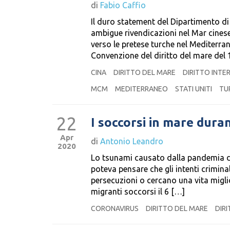
di
Fabio Caffio
Il duro statement del Dipartimento di
ambigue rivendicazioni nel Mar cines
verso le pretese turche nel Mediterran
Convenzione del diritto del mare del
CINA
DIRITTO DEL MARE
DIRITTO INTE
MCM
MEDITERRANEO
STATI UNITI
TU
22
I soccorsi in mare dura
Apr
di
Antonio Leandro
2020
Lo tsunami causato dalla pandemia di
poteva pensare che gli intenti crimina
persecuzioni o cercano una vita miglio
migranti soccorsi il 6 […]
CORONAVIRUS
DIRITTO DEL MARE
DIR