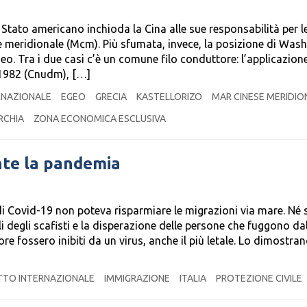
 Stato americano inchioda la Cina alle sue responsabilità per l
e meridionale (Mcm). Più sfumata, invece, la posizione di Was
eo. Tra i due casi c’è un comune filo conduttore: l’applicazione
 1982 (Cnudm), […]
RNAZIONALE
EGEO
GRECIA
KASTELLORIZO
MAR CINESE MERIDIO
RCHIA
ZONA ECONOMICA ESCLUSIVA
nte la pandemia
 Covid-19 non poteva risparmiare le migrazioni via mare. Né s
li degli scafisti e la disperazione delle persone che fuggono da
re fossero inibiti da un virus, anche il più letale. Lo dimostran
ITTO INTERNAZIONALE
IMMIGRAZIONE
ITALIA
PROTEZIONE CIVILE