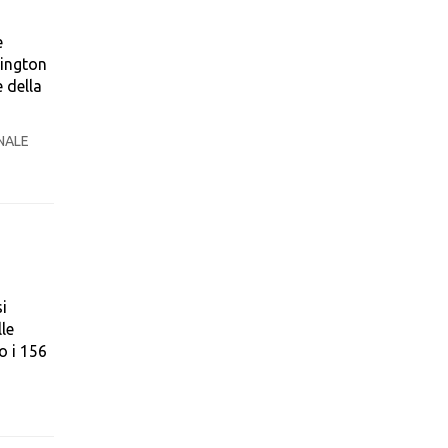
e
hington
 della
NALE
i
lle
o i 156