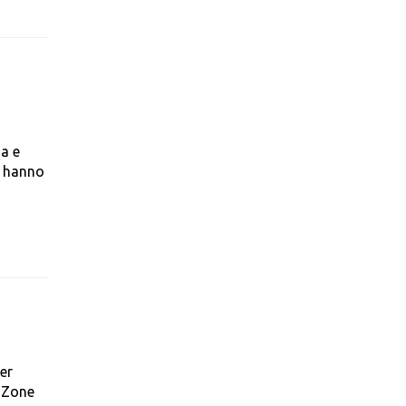
ia e
e hanno
er
e Zone