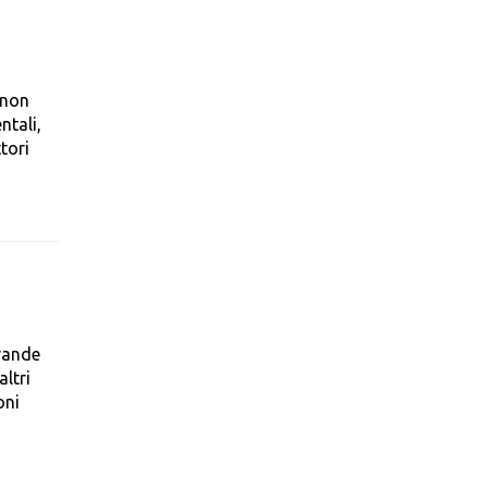
 non
ntali,
tori
rande
ltri
oni