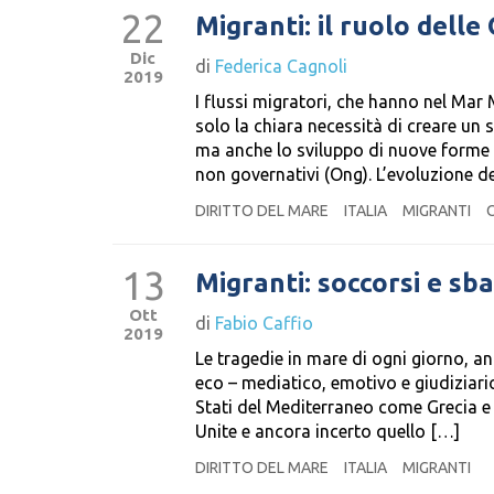
22
Migranti: il ruolo delle
Dic
di
Federica Cagnoli
2019
I flussi migratori, che hanno nel Mar
solo la chiara necessità di creare un 
ma anche lo sviluppo di nuove forme d
non governativi (Ong). L’evoluzione d
DIRITTO DEL MARE
ITALIA
MIGRANTI
13
Migranti: soccorsi e sb
Ott
di
Fabio Caffio
2019
Le tragedie in mare di ogni giorno, 
eco – mediatico, emotivo e giudiziario
Stati del Mediterraneo come Grecia e 
Unite e ancora incerto quello […]
DIRITTO DEL MARE
ITALIA
MIGRANTI