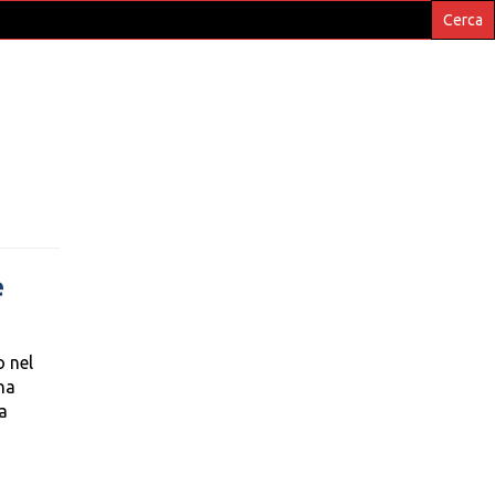
e
o nel
una
a