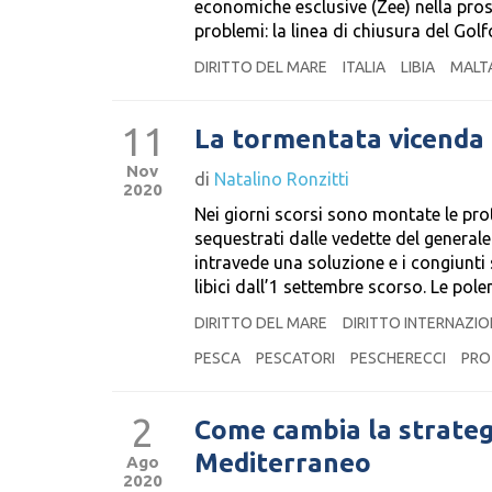
economiche esclusive (Zee) nella pros
problemi: la linea di chiusura del Golf
DIRITTO DEL MARE
ITALIA
LIBIA
MALT
11
La tormentata vicenda d
Nov
di
Natalino Ronzitti
2020
Nei giorni scorsi sono montate le prot
sequestrati dalle vedette del generale 
intravede una soluzione e i congiunti 
libici dall’1 settembre scorso. Le pol
DIRITTO DEL MARE
DIRITTO INTERNAZI
PESCA
PESCATORI
PESCHERECCI
PRO
2
Come cambia la strategi
Mediterraneo
Ago
2020