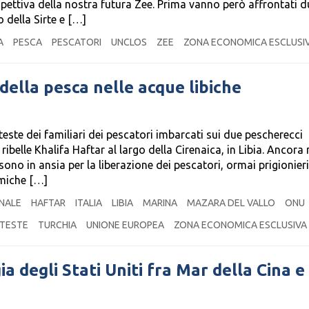
pettiva della nostra futura Zee. Prima vanno però affrontati d
o della Sirte e […]
A
PESCA
PESCATORI
UNCLOS
ZEE
ZONA ECONOMICA ESCLUSI
ella pesca nelle acque libiche
este dei familiari dei pescatori imbarcati sui due pescherecci
ribelle Khalifa Haftar al largo della Cirenaica, in Libia. Ancora 
sono in ansia per la liberazione dei pescatori, ormai prigionieri
emiche […]
ONALE
HAFTAR
ITALIA
LIBIA
MARINA
MAZARA DEL VALLO
ONU
TESTE
TURCHIA
UNIONE EUROPEA
ZONA ECONOMICA ESCLUSIVA
a degli Stati Uniti fra Mar della Cina e