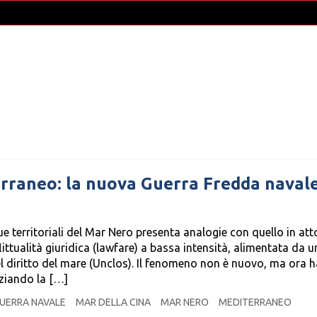
rraneo: la nuova Guerra Fredda naval
ue territoriali del Mar Nero presenta analogie con quello in att
littualità giuridica (lawfare) a bassa intensità, alimentata da 
l diritto del mare (Unclos). Il fenomeno non è nuovo, ma ora h
nziando la […]
UERRA NAVALE
MAR DELLA CINA
MAR NERO
MEDITERRANEO