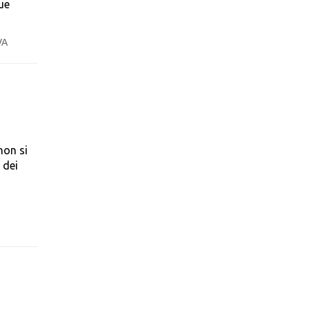
ue
VA
non si
 dei